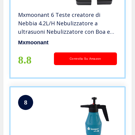
Mxmoonant 6 Teste creatore di
Nebbia 4.2L/H Nebulizzatore a
ultrasuoni Nebulizzatore con Boa e
Alimentazione 250W per orticoltura
Mxmoonant
Paesaggio scenico Conservazione
delle Verdure Atmosfera Magica
8.8
Controlla Su Amazon
8