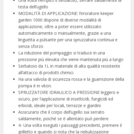
Una volta riempito il serbatoio, serrare saldamente la
testa dell’ugello
MODALITÀ DI APPLICAZIONE: l’irroratore keeper
garden 1000 dispone di diverse modalità di
applicazione, oltre a poter essere utilizzato
automaticamente o manualmente, grazie a una
linguetta a pulsante per una spruzzatura continua e
senza sforzo
La riduzione del pompaggio si traduce in una
pressione più elevata che viene mantenuta più a lungo
Serbatoio da 1L in materiale di alta qualità resistente
all’attacco di prodotti chimici.
Ha una valvola di sicurezza rossa e la guarnizione della
pompa è in viton.
SPRUZZATORE IDRAULICO A PRESSIONE leggero e
sicuro, per l’applicazione di insetticidi, fungicidi ed
erbicidi, ideale per locali, terrazze e giardini
Assicurarsi che il corpo dell’ugello sia serrato
saldamente, poiché se è allentato può perdere
4- Una volta eseguiti i passaggi precedenti, premere il
grilletto e quando si nota che la nebulizzazione