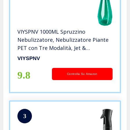
VIYSPNV 1000ML Spruzzino
Nebulizzatore, Nebulizzatore Piante
PET con Tre Modalità, Jet &
Nebulizzazione & Spegnimento,
VIYSPNV
Vaporizzatore Piante Vuote per Fiori,
Pulizia, Capelli, Viaggio (Verde)
9.8
Controlla Su Amazon
3