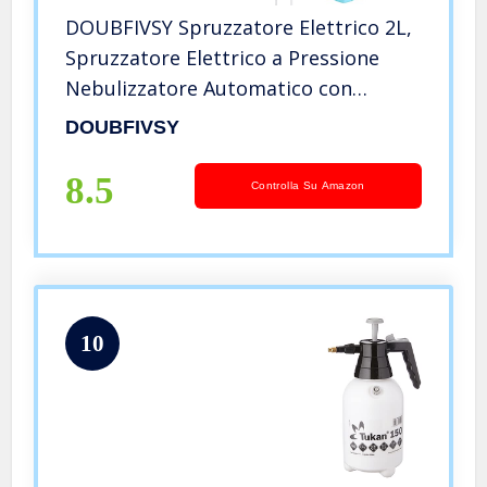
DOUBFIVSY Spruzzatore Elettrico 2L,
Spruzzatore Elettrico a Pressione
Nebulizzatore Automatico con
Beccuccio Regolabile, Pompa
DOUBFIVSY
Spruzzino Giardino Ricaricabile USB
per Piante, Casa, Ufficio (Blu)
8.5
Controlla Su Amazon
10