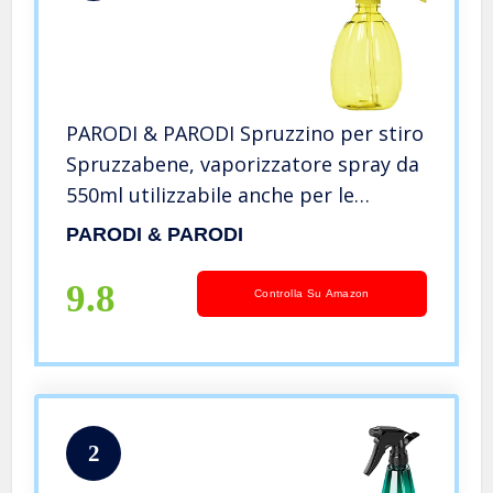
PARODI & PARODI Spruzzino per stiro
Spruzzabene, vaporizzatore spray da
550ml utilizzabile anche per le
piante, per stirare di colorazione
PARODI & PARODI
assortita, nebulizzatore per vetri,
piante, spiaggia
9.8
Controlla Su Amazon
2