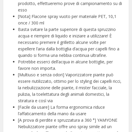
prodotto, effettueremo prove di campionamento su di
esso
[Nota] Flacone spray vuoto per materiale PET, 10,1
once / 300 ml
Basta svitare la parte superiore di questa spruzzino
acqua e riempire di liquido e iniziare a utilizzare! È
necessario premere il grilletto alcune volte per
espellere l’aria dalla bottiglia d’acqua per capelli fino a
quando si forma una nebbia continua ultrafine.
Potrebbe esserci dell’acqua in alcune bottiglie, per
favore non importa.
[Multiuso e senza odori] Vaporizzatore piante può
essere riutilizzato, ottimo per lo styling dei capelli ricci,
la nebulizzazione delle piante, il mister facciale, la
pulizia, la toelettatura degli animali domestici, la
stiratura e così via
[Facile da usare] La forma ergonomica riduce
l’affaticamento della mano da usare
[A prova di perdite e spruzzatura a 360 °] YAMYONE
Nebulizzatore piante offre uno spray simile ad un