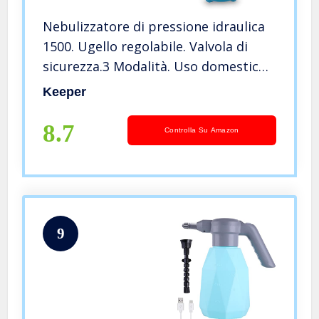
Nebulizzatore di pressione idraulica
1500. Ugello regolabile. Valvola di
sicurezza.3 Modalità. Uso domestico
e di giardinaggio.1,5L. Spruzzatore a
Keeper
pressione
8.7
Controlla Su Amazon
9