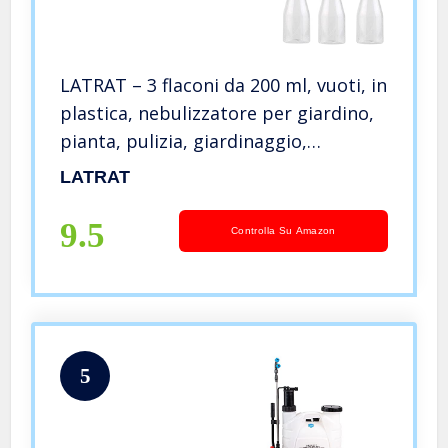
LATRAT – 3 flaconi da 200 ml, vuoti, in
plastica, nebulizzatore per giardino,
pianta, pulizia, giardinaggio,
cosmetici
LATRAT
9.5
Controlla Su Amazon
5