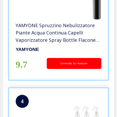
YAMYONE Spruzzino Nebulizzatore
Piante Acqua Continua Capelli
Vaporizzatore Spray Bottle Flacone
Vuoto Bottiglia Bottigliette
YAMYONE
Contenitore Spruzzini Parrucchiere
Spruzzatore(10.1oz/300ml nero)
9.7
Controlla Su Amazon
4