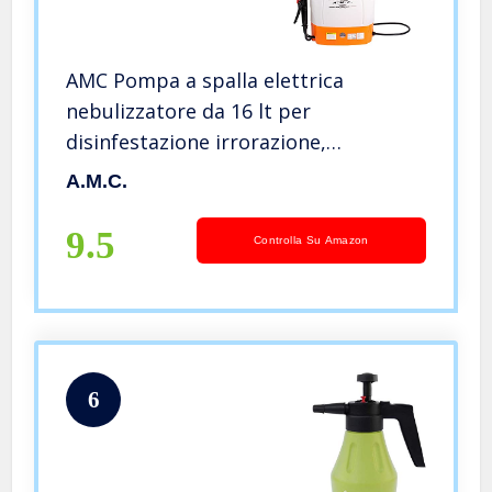
AMC Pompa a spalla elettrica
nebulizzatore da 16 lt per
disinfestazione irrorazione,
nebulizzatore a pressione elettrico e
A.M.C.
manuale per giardino ugello in
ottone regolabile compatto leggero
9.5
Controlla Su Amazon
ergonomico
6