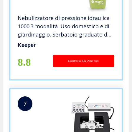
Nebulizzatore di pressione idraulica
1000.3 modalità. Uso domestico e di
giardinaggio. Serbatoio graduato da
1 litro. Spruzzatore a pressione. con
Keeper
filtro
8.8
Controlla Su Amazon
7