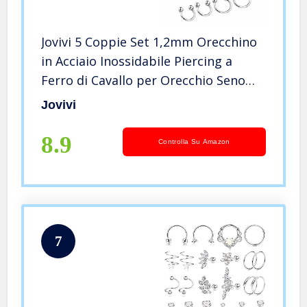
Jovivi 5 Coppie Set 1,2mm Orecchino
in Acciaio Inossidabile Piercing a
Ferro di Cavallo per Orecchio Seno
Trago Labbra Naso setto orecchino
Jovivi
Anello Cerchio,Interno Diametro
6/8/10/12/14mm-Argento
8.9
Controlla Su Amazon
7