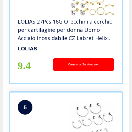
LOLIAS 27Pcs 16G Orecchini a cerchio
per cartilagine per donna Uomo
Acciaio inossidabile CZ Labret Helix
Piercing Trago Orecchini a lobo
LOLIAS
Forward Conch Piercing Jewelry Set
9.4
Controlla Su Amazon
6