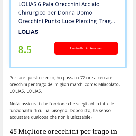
LOLIAS 6 Paia Orecchini Acciaio
Chirurgico per Donna Uomo
Orecchini Punto Luce Piercing Trago
Zirconi Cubici Orecchini a Bottone
LOLIAS
Anallergico Cartilagine Piercing
All’orecchio
8.5
Controlla Su Amazon
Per fare questo elenco, ho passato 72 ore a cercare
orecchini per trago dei migliori marchi come: Milacolato,
LOLIAS, LOLIAS.
Nota:
assicurati che l’opzione che scegli abbia tutte le
funzionalità di cui hai bisogno. Dopotutto, ha senso
acquistare qualcosa che non è utilizzabile?
45 Migliore orecchini per trago in