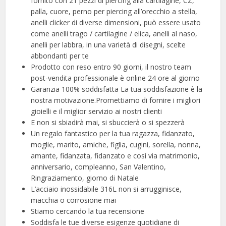
fornito con 21 pezzi di piercing alla cartilagine, CZ,
palla, cuore, perno per piercing all’orecchio a stella,
anelli clicker di diverse dimensioni, può essere usato
come anelli trago / cartilagine / elica, anelli al naso,
anelli per labbra, in una varietà di disegni, scelte
abbondanti per te
Prodotto con reso entro 90 giorni, il nostro team
post-vendita professionale è online 24 ore al giorno
Garanzia 100% soddisfatta La tua soddisfazione è la
nostra motivazione.Promettiamo di fornire i migliori
gioielli e il miglior servizio ai nostri clienti
E non si sbiadirà mai, si sbuccierà o si spezzerà
Un regalo fantastico per la tua ragazza, fidanzato,
moglie, marito, amiche, figlia, cugini, sorella, nonna,
amante, fidanzata, fidanzato e così via matrimonio,
anniversario, compleanno, San Valentino,
Ringraziamento, giorno di Natale
L’acciaio inossidabile 316L non si arrugginisce,
macchia o corrosione mai
Stiamo cercando la tua recensione
Soddisfa le tue diverse esigenze quotidiane di