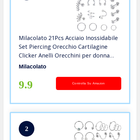
Milacolato 21Pcs Acciaio Inossidabile
Set Piercing Orecchio Cartilagine
Clicker Anelli Orecchini per donna
Tragus Helix Conch Piercing Naso Lip
Milacolato
Anelli CZ Barbell Trago Ear Piercing
Gioielli 16G
9.9
Controlla Su Amazon
2