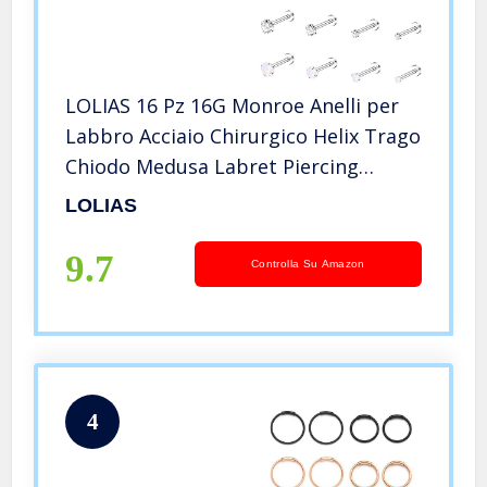
LOLIAS 16 Pz 16G Monroe Anelli per
Labbro Acciaio Chirurgico Helix Trago
Chiodo Medusa Labret Piercing
Gioielli CZ Opale Cartilagine
LOLIAS
Orecchino Stud per Le Donne 6mm
8mm
9.7
Controlla Su Amazon
4