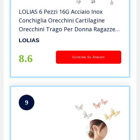
LOLIAS 6 Pezzi 16G Acciaio Inox
Conchiglia Orecchini Cartilagine
Orecchini Trago Per Donna Ragazze
Fiore CZ Ciondola Farfalla Luna Stella
LOLIAS
Superiore Gioielli Piercing Orecchio
8.6
Controlla Su Amazon
9