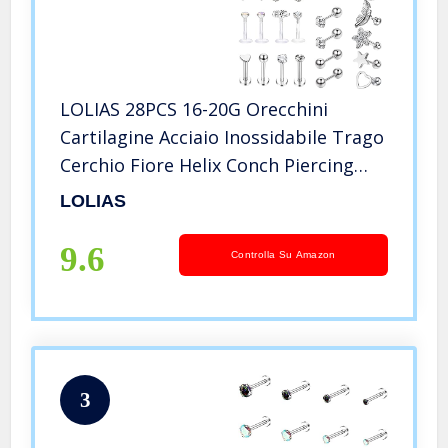
LOLIAS 28PCS 16-20G Orecchini
Cartilagine Acciaio Inossidabile Trago
Cerchio Fiore Helix Conch Piercing
per Donne Ragazze Orecchini Borchie
LOLIAS
Gioielli Piercing
9.6
Controlla Su Amazon
3