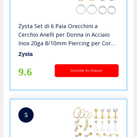
Zysta Set di 6 Paia Orecchini a
Cerchio Anelli per Donna in Acciaio
Inox 20ga 8/10mm Piercing per Corpo
Naso Labbro Trago Sopracciglio
Zysta
Colore Nero Argento Oro Oro-rosa -
#1
9.6
Controlla Su Amazon
5