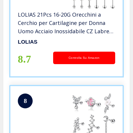
LOLIAS 21Pcs 16-20G Orecchini a
Cerchio per Cartilagine per Donna
Uomo Acciaio Inossidabile CZ Labret
Helix Piercing Trago Orecchini a Lobo
LOLIAS
Forward Conch Piercing Set di Gioielli
8.7
Controlla Su Amazon
8