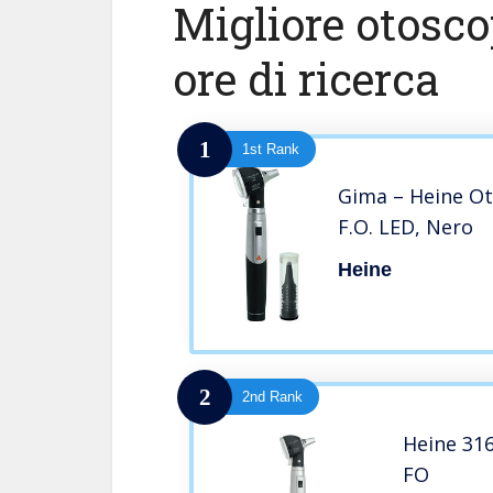
Migliore otosco
ore di ricerca
1
1st Rank
Gima – Heine Ot
F.O. LED, Nero
Heine
2
2nd Rank
Heine 31
FO