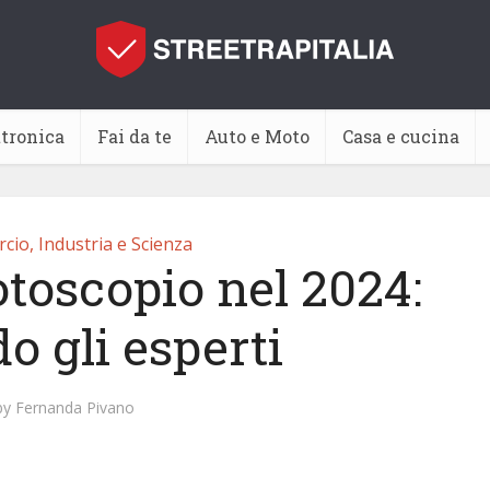
ttronica
Fai da te
Auto e Moto
Casa e cucina
io, Industria e Scienza
otoscopio nel 2024:
o gli esperti
by
Fernanda Pivano