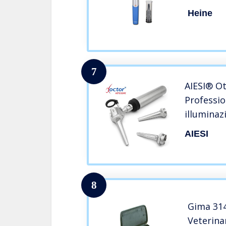
Heine
7
AIESI® Ot
Professio
illuminaz
bianca co
AIESI
DOCTOR V
con lamp
Garanzia 
8
Gima 314
Veterina