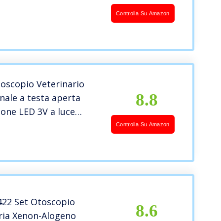
Controlla Su Amazon
oscopio Veterinario
8.8
nale a testa aperta
ione LED 3V a luce
n 3 coni in acciaio inox
Controlla Su Amazon
ETSCOPE # Fornito
adina di ricambio #
Italia 24 mesi
22 Set Otoscopio
8.6
ria Xenon-Alogeno