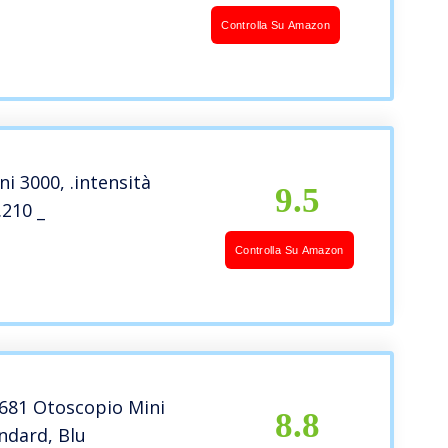
Controlla Su Amazon
i 3000, .intensità
9.5
.210 _
Controlla Su Amazon
681 Otoscopio Mini
8.8
ndard, Blu