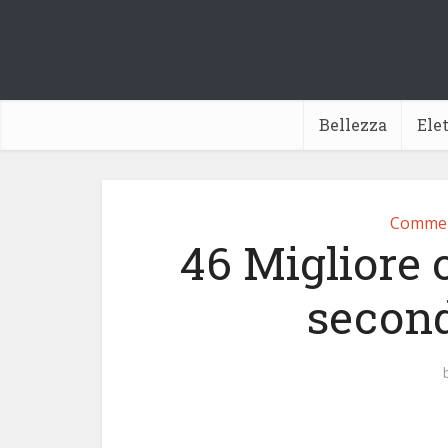
Bellezza
Ele
Commerc
46 Migliore 
second