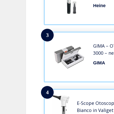
Heine
3
GIMA – O
3000 – ne
GIMA
4
E-Scope Otoscopi
Bianco in Valiget