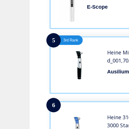
E-Scope
5
3rd Rank
Heine Min
d_001,70
Ausilium
6
Heine 31
3000 Sta