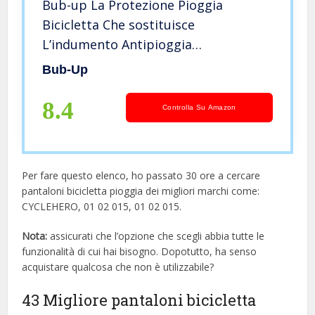
Bub-up La Protezione Pioggia
Bicicletta Che sostituisce
L’indumento Antipioggia
(impermeabile, Giacca, Mantello
Bub-Up
Pioggia, Parka, Poncho Pioggia…)
8.4
Controlla Su Amazon
Per fare questo elenco, ho passato 30 ore a cercare
pantaloni bicicletta pioggia dei migliori marchi come:
CYCLEHERO, 01 02 015, 01 02 015.
Nota:
assicurati che l’opzione che scegli abbia tutte le
funzionalità di cui hai bisogno. Dopotutto, ha senso
acquistare qualcosa che non è utilizzabile?
43 Migliore pantaloni bicicletta