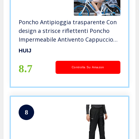
Poncho Antipioggia trasparente Con
design a strisce riflettenti Poncho
Impermeabile Antivento Cappuccio
Raincoat Mantello Outdoor
HUIJ
Equitazione Auto Elettrica Bicicletta
Rainwear Pioggia Cape Cappotto
8.7
Controlla Su Amazon
8