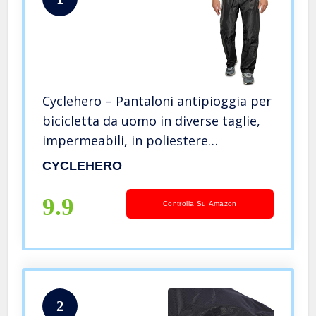
Cyclehero – Pantaloni antipioggia per
bicicletta da uomo in diverse taglie,
impermeabili, in poliestere
antistrappo con elementi riflettenti,
CYCLEHERO
colore nero o giallo fluorescente,
Nero , S
9.9
Controlla Su Amazon
2