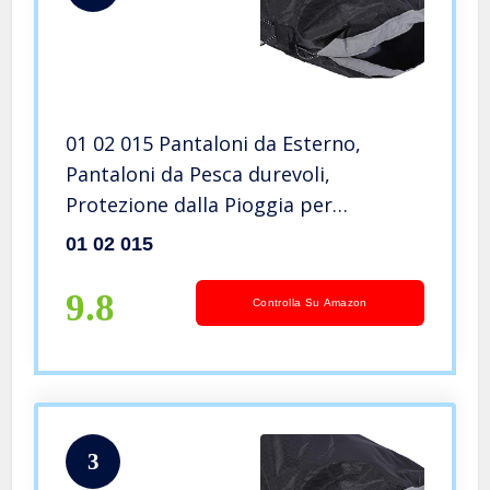
01 02 015 Pantaloni da Esterno,
Pantaloni da Pesca durevoli,
Protezione dalla Pioggia per
Escursionismo, Passeggiate, Pesca in
01 02 015
Bicicletta all’aperto(Nero)
9.8
Controlla Su Amazon
3