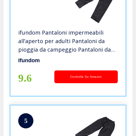
ifundom Pantaloni impermeabili
all’aperto per adulti Pantaloni da
pioggia da campeggio Pantaloni da
pioggia in bicicletta Pantaloni lunghi
Ifundom
9.6
Controlla Su Amazon
5