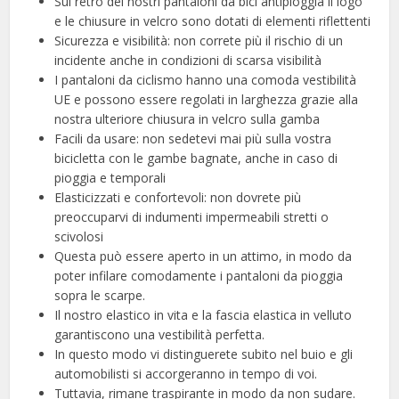
Sul retro dei nostri pantaloni da bici antipioggia il logo
e le chiusure in velcro sono dotati di elementi riflettenti
Sicurezza e visibilità: non correte più il rischio di un
incidente anche in condizioni di scarsa visibilità
I pantaloni da ciclismo hanno una comoda vestibilità
UE e possono essere regolati in larghezza grazie alla
nostra ulteriore chiusura in velcro sulla gamba
Facili da usare: non sedetevi mai più sulla vostra
bicicletta con le gambe bagnate, anche in caso di
pioggia e temporali
Elasticizzati e confortevoli: non dovrete più
preoccuparvi di indumenti impermeabili stretti o
scivolosi
Questa può essere aperto in un attimo, in modo da
poter infilare comodamente i pantaloni da pioggia
sopra le scarpe.
Il nostro elastico in vita e la fascia elastica in velluto
garantiscono una vestibilità perfetta.
In questo modo vi distinguerete subito nel buio e gli
automobilisti si accorgeranno in tempo di voi.
Tuttavia, rimane traspirante in modo da non sudare.