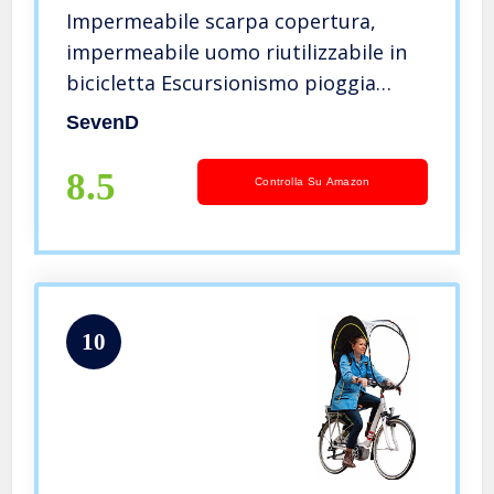
Impermeabile scarpa copertura,
impermeabile uomo riutilizzabile in
bicicletta Escursionismo pioggia
scarpa copre leggero anti-slip
SevenD
Copriscarpe (XXL, Nero–Tubo Corto)
8.5
Controlla Su Amazon
10