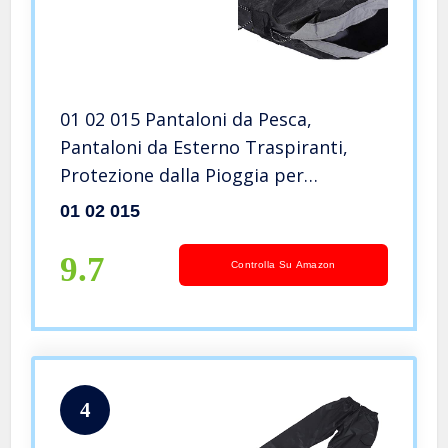
01 02 015 Pantaloni da Pesca,
Pantaloni da Esterno Traspiranti,
Protezione dalla Pioggia per
Escursioni in Bicicletta all’aperto,
01 02 015
Passeggiate, Pantaloni da Pesca per
Adulti(Nero)
9.7
Controlla Su Amazon
4