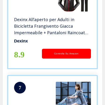
Dexinx All’aperto per Adulti in
Bicicletta Frangivento Giacca
Impermeabile + Pantaloni Raincoat
Biciclette Pioggia Tuta Bici Pioggia
Dexinx
Usura Traspirante Cappotto di
Polvere Nero2 M
8.9
Controlla Su Amazon
7