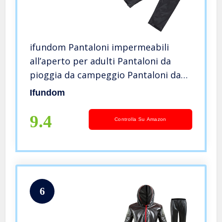
ifundom Pantaloni impermeabili
all’aperto per adulti Pantaloni da
pioggia da campeggio Pantaloni da
pioggia in bicicletta Pantaloni lunghi
Ifundom
9.4
Controlla Su Amazon
6