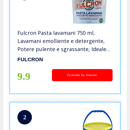
Fulcron Pasta lavamani 750 ml,
Lavamani emolliente e detergente,
Potere pulente e sgrassante, Ideale
anche per eliminare lo sporco
FULCRON
difficile, Uso industriale
9.9
Controlla Su Amazon
2