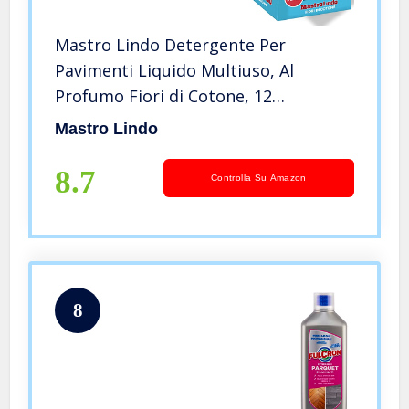
Mastro Lindo Detergente Per
Pavimenti Liquido Multiuso, Al
Profumo Fiori di Cotone, 12
Confezioni (12 x 930ml), Rimuove Fino
Mastro Lindo
Al 100% Di Sporco E Grasso
8.7
Controlla Su Amazon
8