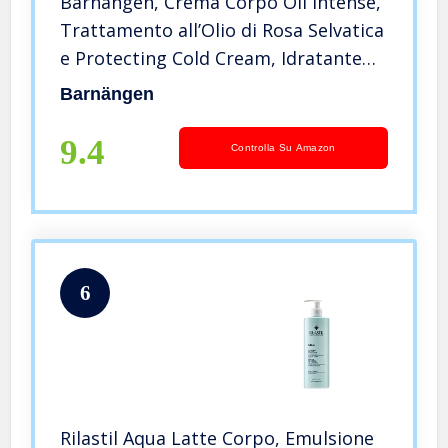
Barnängen, Crema Corpo Oil Intense,
Trattamento all’Olio di Rosa Selvatica
e Protecting Cold Cream, Idratante
Ottima per Pelli Molto Secche,
Barnängen
Nutriente, Formula Vegana, Flacone
da 400 ml
9.4
Controlla Su Amazon
6
Rilastil Aqua Latte Corpo, Emulsione