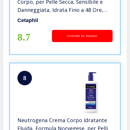
Corpo, per Pelle Secca, Sensibile e
Danneggiata, Idrata Fino a 48 Ore,
Formula Arricchita, Senza Profumo,
Cetaphil
Formato 450g
8.7
Controlla Su Amazon
8
Neutrogena Crema Corpo Idratante
Fluida, Formula Norvegese, per Pelli