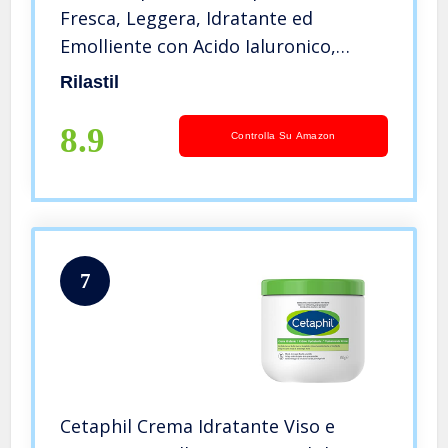
Fresca, Leggera, Idratante ed
Emolliente con Acido Ialuronico,
Confezione da 400 ml
Rilastil
8.9
Controlla Su Amazon
7
Cetaphil Crema Idratante Viso e