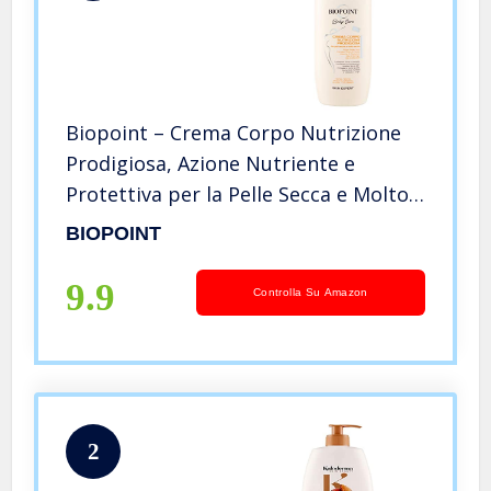
Biopoint – Crema Corpo Nutrizione
Prodigiosa, Azione Nutriente e
Protettiva per la Pelle Secca e Molto
Secca, Ideale per Uomo e Donna,
BIOPOINT
Dona Elasticità e Morbidezza, 500 ml
9.9
Controlla Su Amazon
2