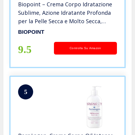
Biopoint – Crema Corpo Idratazione
Sublime, Azione Idratante Profonda
per la Pelle Secca e Molto Secca,
Ideale per Uomo e Donna, Dona
BIOPOINT
Luminosità, Morbidezza e Idratazione
Costante, 500 ml
9.5
Controlla Su Amazon
5