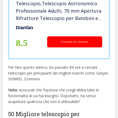
Telescopio,Telescopio Astronomico
Professionale Adulti, 70 mm Apertura
Rifrattore Telescopio per Bambini e
Principianti con Adattatore per
Dianfan
Telefono, Montatura AZ e Treppiede
8.5
Controlla Su Amazon
Per fare questo elenco, ho passato 84 ore a cercare
telescopio per principianti dei migliori marchi come: Gskyer,
SENWEI, Zoomion.
Nota:
assicurati che l’opzione che scegli abbia tutte le
funzionalità di cui hai bisogno. Dopotutto, ha senso
acquistare qualcosa che non è utilizzabile?
50 Migliore telescopio per