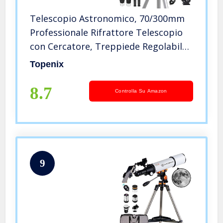
Telescopio Astronomico, 70/300mm
Professionale Rifrattore Telescopio
con Cercatore, Treppiede Regolabile,
Adattatore Telefonico, per
Topenix
Principianti Adulti Bambini Hobbisti
per Osservare La Luna
8.7
Controlla Su Amazon
9