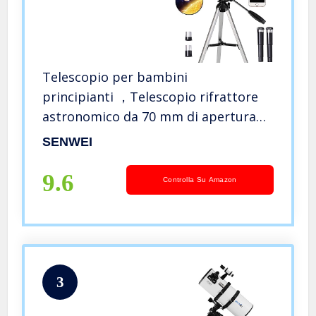
Telescopio per bambini
principianti ，Telescopio rifrattore
astronomico da 70 mm di apertura
300 mm ，Treppiede e mirino –
SENWEI
Telescopio da viaggio portatile con
adattatore per smartphone e
9.6
Controlla Su Amazon
telecomando wir
3