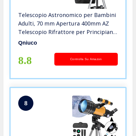
Telescopio Astronomico per Bambini
Adulti, 70 mm Apertura 400mm AZ
Telescopio Rifrattore per Principianti
Astronomia, HD Telescopio Portatile
Qniuco
con Adattatore Telefonico Regolabile
Treppiede e Zaino
8.8
Controlla Su Amazon
8