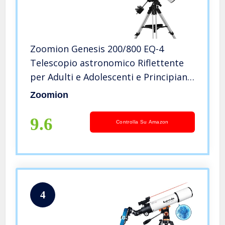
Zoomion Genesis 200/800 EQ-4
Telescopio astronomico Riflettente
per Adulti e Adolescenti e Principianti
di Astronomia
Zoomion
9.6
Controlla Su Amazon
4