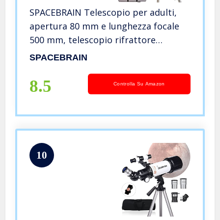
SPACEBRAIN Telescopio per adulti,
apertura 80 mm e lunghezza focale
500 mm, telescopio rifrattore
astronomico professionale per
SPACEBRAIN
bambini e principianti, 3 oculari e
adattatore per smartphone.
8.5
Controlla Su Amazon
10