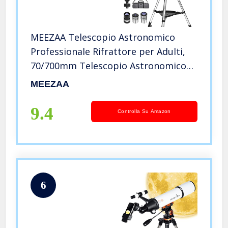
MEEZAA Telescopio Astronomico
Professionale Rifrattore per Adulti,
70/700mm Telescopio Astronomico
per Bambini Principianti, Telescopio
MEEZAA
portatile e potente 28x-210x con
Treppiede, Adattatore Mobile
9.4
Controlla Su Amazon
6