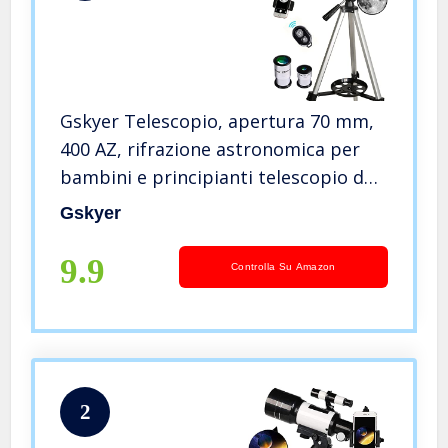
Gskyer Telescopio, apertura 70 mm,
400 AZ, rifrazione astronomica per
bambini e principianti telescopio da
viaggio adulto D-70400
Gskyer
9.9
Controlla Su Amazon
2