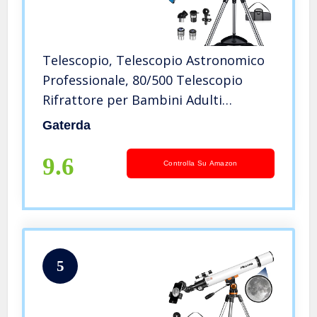
Telescopio, Telescopio Astronomico
Professionale, 80/500 Telescopio
Rifrattore per Bambini Adulti
Principianti, con Mirino a Punto
Gaterda
Rosso, Treppiede, Adattatore per
Telefono
9.6
Controlla Su Amazon
5