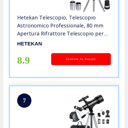
Hetekan Telescopio, Telescopio
Astronomico Professionale, 80 mm
Apertura Rifrattore Telescopio per
Adulti Bambini e Principianti Per
HETEKAN
Osservare Il Paesaggio e La Luna
8.9
Controlla Su Amazon
7