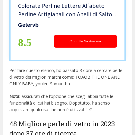
Colorate Perline Lettere Alfabeto
Perline Artigianali con Anelli di Salto
Charms Gioielli Cordino Elastico per
Getervb
Braccialetti Collane Orecchini
Bigiotteria Fai Da Te
8.5
Controlla Su Amazon
Per fare questo elenco, ho passato 37 ore a cercare perle
di vetro dei migliori marchi come: TOAOB THE ONE AND
ONLY BABY, youler, Samantha.
Nota:
assicurati che l’opzione che scegli abbia tutte le
funzionalità di cui hai bisogno. Dopotutto, ha senso
acquistare qualcosa che non è utilizzabile?
48 Migliore perle di vetro in 2023:
dopo 37 ore di ricerca