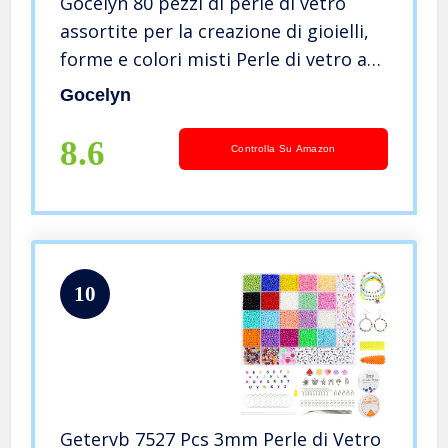
Gocelyn 80 pezzi di perle di vetro
assortite per la creazione di gioielli,
forme e colori misti Perle di vetro a
lume Perline sciolte per l’artigianato
Gocelyn
Bracciali e collane
8.6
Controlla Su Amazon
10
Getervb 7527 Pcs 3mm Perle di Vetro