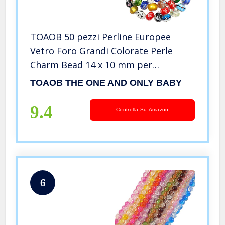
TOAOB 50 pezzi Perline Europee
Vetro Foro Grandi Colorate Perle
Charm Bead 14 x 10 mm per
Creazione di Gioielli Fai Da Te Collana
TOAOB THE ONE AND ONLY BABY
Braccialetti Orecchini
9.4
Controlla Su Amazon
6