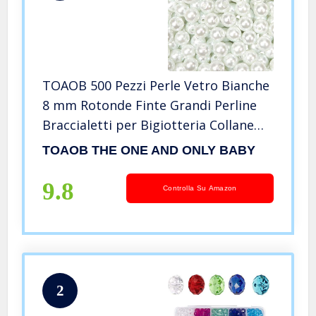
TOAOB 500 Pezzi Perle Vetro Bianche
8 mm Rotonde Finte Grandi Perline
Braccialetti per Bigiotteria Collane
Artigianato Decorazione Fai Da Te
TOAOB THE ONE AND ONLY BABY
Creazione Gioielli
9.8
Controlla Su Amazon
2