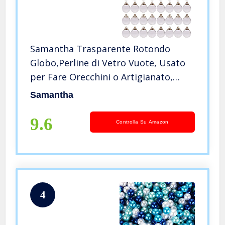
Samantha Trasparente Rotondo
Globo,Perline di Vetro Vuote, Usato
per Fare Orecchini o Artigianato,
16mm (50 Perle di Vetro Cavo + 50
Samantha
Coperchi Rotondi)
9.6
Controlla Su Amazon
4