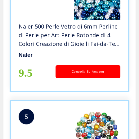
Naler 500 Perle Vetro di 6mm Perline
di Perle per Art Perle Rotonde di 4
Colori Creazione di Gioielli Fai-da-Te,
Decorazioni Natalizie, Matrimonio,
Naler
Blu
9.5
Controlla Su Amazon
5