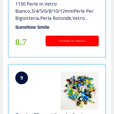
1150 Perle in Vetro
Bianco,3/4/5/6/8/10/12mmPerle Per
Bigiotteria,Perla Rotonde,Vetro
Bianche Perline,Perline Vetro
Sunshine Smile
Bianco,perle per bigiotteria fai da
te,festa di compleanno decorazione
8.7
Controlla Su Amazon
domestica (A)
9