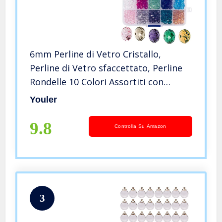
6mm Perline di Vetro Cristallo,
Perline di Vetro sfaccettato, Perline
Rondelle 10 Colori Assortiti con
Scatola per Gioielli Fai-da-Te Collana
Youler
Braccialetto Gioielli (500 Pezzi)
9.8
Controlla Su Amazon
3