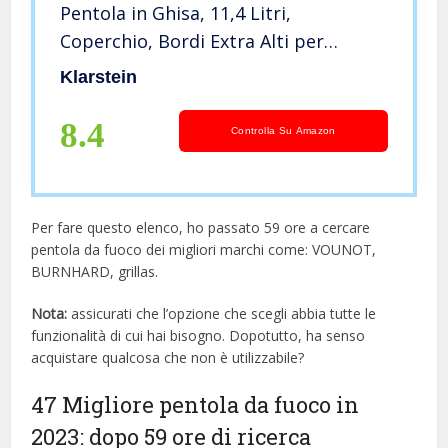
Pentola in Ghisa, 11,4 Litri,
Coperchio, Bordi Extra Alti per
Cottura dall’alto, Manico di
Klarstein
Acciaio,Ghisa, Nero
8.4
Controlla Su Amazon
Per fare questo elenco, ho passato 59 ore a cercare
pentola da fuoco dei migliori marchi come: VOUNOT,
BURNHARD, grillas.
Nota:
assicurati che l’opzione che scegli abbia tutte le
funzionalità di cui hai bisogno. Dopotutto, ha senso
acquistare qualcosa che non è utilizzabile?
47 Migliore pentola da fuoco in
2023: dopo 59 ore di ricerca