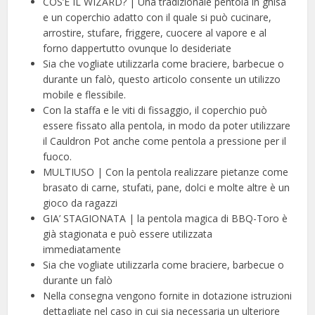
COS’È IL WIZARD? | Una tradizionale pentola in ghisa
e un coperchio adatto con il quale si può cucinare,
arrostire, stufare, friggere, cuocere al vapore e al
forno dappertutto ovunque lo desideriate
Sia che vogliate utilizzarla come braciere, barbecue o
durante un falò, questo articolo consente un utilizzo
mobile e flessibile.
Con la staffa e le viti di fissaggio, il coperchio può
essere fissato alla pentola, in modo da poter utilizzare
il Cauldron Pot anche come pentola a pressione per il
fuoco.
MULTIUSO | Con la pentola realizzare pietanze come
brasato di carne, stufati, pane, dolci e molte altre è un
gioco da ragazzi
GIA’ STAGIONATA | la pentola magica di BBQ-Toro è
già stagionata e può essere utilizzata
immediatamente
Sia che vogliate utilizzarla come braciere, barbecue o
durante un falò
Nella consegna vengono fornite in dotazione istruzioni
dettagliate nel caso in cui sia necessaria un ulteriore