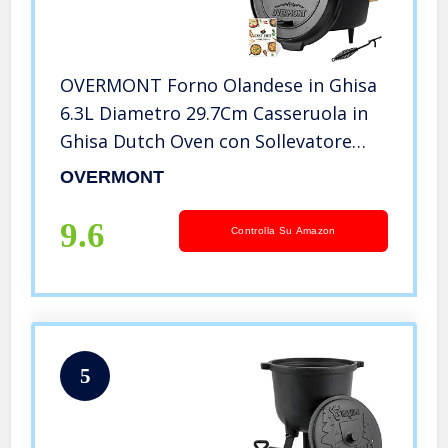
OVERMONT Forno Olandese in Ghisa
6.3L Diametro 29.7Cm Casseruola in
Ghisa Dutch Oven con Sollevatore
Coperchio, per BBQ Campeggio
OVERMONT
Cucina (Pentola + Coperchio)
9.6
Controlla Su Amazon
5