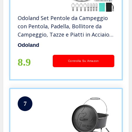
Odoland Set Pentole da Campeggio
con Pentola, Padella, Bollitore da
Campeggio, Tazze e Piatti in Acciaio
Inox e Posate Pieghevoli – Pentole e
Odoland
Padelle Set da Campeggio
8.9
Controlla Su Amazon
7