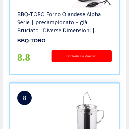
BBQ-TORO Forno Olandese Alpha
Serie | precampionato – già
Bruciato| Diverse Dimensioni |
Pentola in ghisa Olandese
BBQ-TORO
precampionato | Forno Olandese in
ghisa (DO45A – 3,1 Litri, Pentola con
8.8
Controlla Su Amazon
Piedini)
8