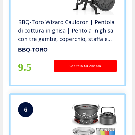
BBQ-Toro Wizard Cauldron | Pentola
di cottura in ghisa | Pentola in ghisa
con tre gambe, coperchio, staffa e
viti di bloccaggio | Calderone per
BBQ-TORO
streghe (7 litro)
9.5
Controlla Su Amazon
6