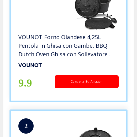
VOUNOT Forno Olandese 4,25L
Pentola in Ghisa con Gambe, BBQ
Dutch Oven Ghisa con Sollevatore
Coperchio, Supporto, Borsa, per il
VOUNOT
Campeggio, la Cucina Casalinga, il
Barbecue e la Cottura
9.9
Controlla Su Amazon
2