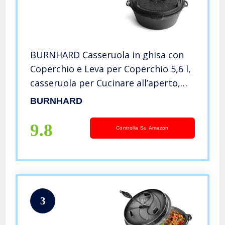
BURNHARD Casseruola in ghisa con
Coperchio e Leva per Coperchio 5,6 l,
casseruola per Cucinare all’aperto,
calderone, pentola in ghisa per Pane,
BURNHARD
Forno Olandese, Dutch Oven – John
9.8
Controlla Su Amazon
3