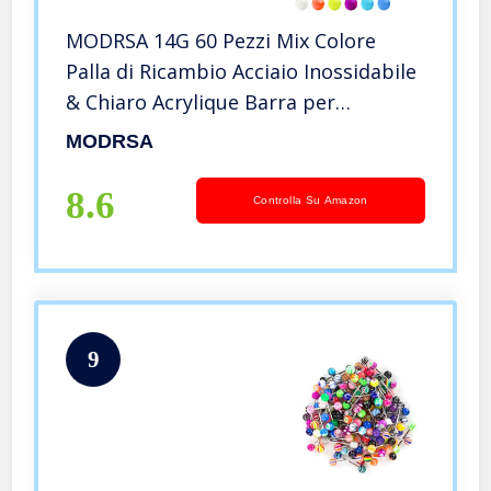
MODRSA 14G 60 Pezzi Mix Colore
Palla di Ricambio Acciaio Inossidabile
& Chiaro Acrylique Barra per
Industriale
MODRSA
Piercing/Capezzolo/Lingua
8.6
Controlla Su Amazon
9