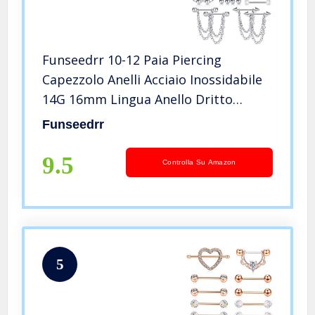
Funseedrr 10-12 Paia Piercing
Capezzolo Anelli Acciaio Inossidabile
14G 16mm Lingua Anello Dritto
Barbells Palla Freccia Catena
Funseedrr
Penzolare Piercing Gioielli per Donna
9.5
Controlla Su Amazon
5