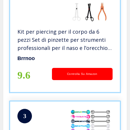
Kit per piercing per il corpo da 6
pezzi Set di pinzette per strumenti
professionali per il naso e l’orecchio
con anello Goujon
Brrnoo
9.6
Controlla Su Amazon
3