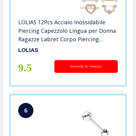
LOLIAS 12Pcs Acciaio Inossidabile
Piercing Capezzolo Lingua per Donna
Ragazze Labret Corpo Piercing
Barbell Corpo Piercing Helix
LOLIAS
Gioielleria 14G Argento/Oro Rosa
9.5
Controlla Su Amazon
6