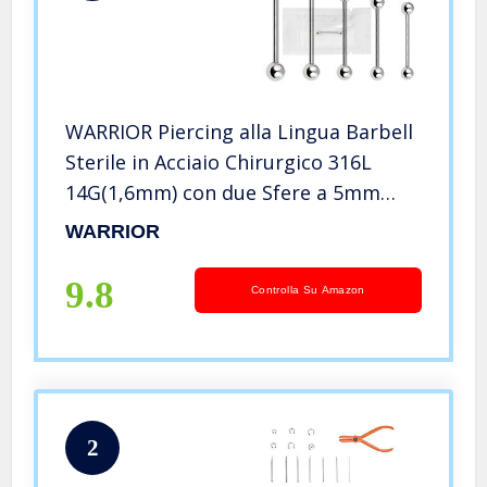
WARRIOR Piercing alla Lingua Barbell
Sterile in Acciaio Chirurgico 316L
14G(1,6mm) con due Sfere a 5mm
Lunghezza 14/16/18/20/22mm PLS-
WARRIOR
001 (16)
9.8
Controlla Su Amazon
2