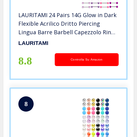
LAURITAMI 24 Pairs 14G Glow in Dark
Flexible Acrilico Dritto Piercing
Lingua Barre Barbell Capezzolo Ring
Shield Retainer Piercing Gioielli
LAURITAMI
14mm
8.8
Controlla Su Amazon
8