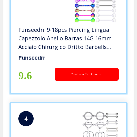
Funseedrr 9-18pcs Piercing Lingua
Capezzolo Anello Barras 14G 16mm
Acciaio Chirurgico Dritto Barbells
Colorato Palline Corpo Piercing
Funseedrr
Gioielli per Donna Uomo
9.6
Controlla Su Amazon
4