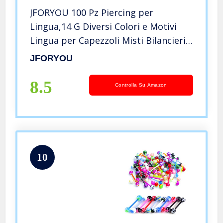
JFORYOU 100 Pz Piercing per
Lingua,14 G Diversi Colori e Motivi
Lingua per Capezzoli Misti Bilancieri
Gioielli per Corpo Piercing
JFORYOU
8.5
Controlla Su Amazon
10