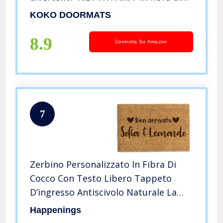
cocco e base tappeto antiscivolo da
KOKO DOORMATS
PVC | Zerbini per ingresso esterno
con misure 40x60x1,5 cm.
8.9
Controlla Su Amazon
7
Zerbino Personalizzato In Fibra Di
Cocco Con Testo Libero Tappeto
D’ingresso Antiscivolo Naturale La
Tua Iscrizione 40 x 60 cm (Modello 2)
Happenings