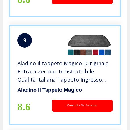
9
Aladino il tappeto Magico l’Originale
Entrata Zerbino Indistruttibile
Qualità Italiana Tappeto Ingresso
Casa Interno Esterno Terrazzo
Aladino Il Tappeto Magico
Microfibra Lavabile Assorbente
(43_x_60_cm, grigio)
8.6
Controlla Su Amazon