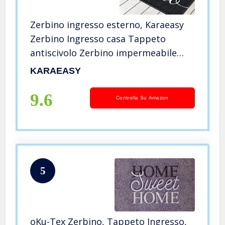
Zerbino ingresso esterno, Karaeasy
Zerbino Ingresso casa Tappeto
antiscivolo Zerbino impermeabile
Lavabile Resistente allo sporco
KARAEASY
Tappeto da cucina 40 * 60 cm Nero
9.6
Controlla Su Amazon
5
oKu-Tex Zerbino, Tappeto Ingresso,