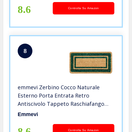
8.6
Controlla Su Amazon
8
emmevi Zerbino Cocco Naturale
Esterno Porta Entrata Retro
Antiscivolo Tappeto Raschiafango
MOD.Cocco Bordo 40X80 Verde
Emmevi
8.6
Controlla Su Amazon