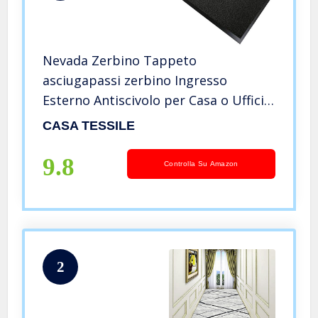
Nevada Zerbino Tappeto
asciugapassi zerbino Ingresso
Esterno Antiscivolo per Casa o Ufficio
– Grigio Antracite, 40×70 cm.
CASA TESSILE
9.8
Controlla Su Amazon
2