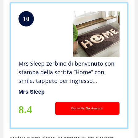
10
Mrs Sleep zerbino di benvenuto con
stampa della scritta “Home” con
smile, tappeto per ingresso
antiscivolo, lavabile Black Khaki Smile
Mrs Sleep
8.4
Controlla Su Amazon