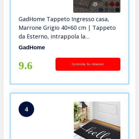
GadHome Tappeto Ingresso casa,
Marrone Grigio 40×60 cm | Tappeto
da Esterno, intrappola la
Polvere|Zerbino Impermeabile,
GadHome
Lavabile, Resistente allo
Sporco|Tappetino Antiscivolo
9.6
Controlla Su Amazon
Cucina, Camera da Letto
4