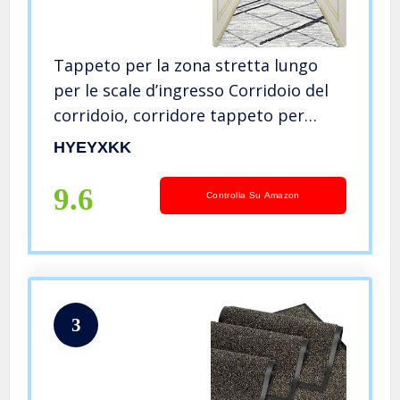
Tappeto per la zona stretta lungo
per le scale d’ingresso Corridoio del
corridoio, corridore tappeto per
corridoio, 1 m / 1,5m / 2m / 2,5m / 3m
HYEYXKK
/ 3,5m / 4m / 4,5m / 5m / 5,5 m / 6m
Tappeti lunghi
9.6
Controlla Su Amazon
3