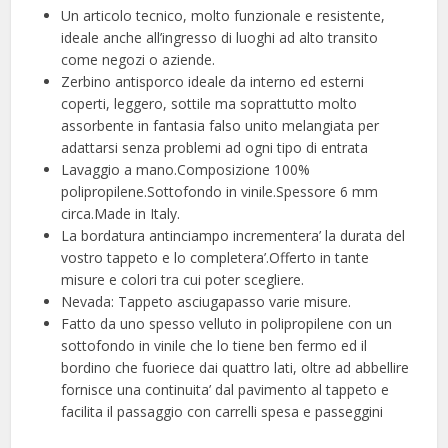
Un articolo tecnico, molto funzionale e resistente,
ideale anche all’ingresso di luoghi ad alto transito
come negozi o aziende.
Zerbino antisporco ideale da interno ed esterni
coperti, leggero, sottile ma soprattutto molto
assorbente in fantasia falso unito melangiata per
adattarsi senza problemi ad ogni tipo di entrata
Lavaggio a mano.Composizione 100%
polipropilene.Sottofondo in vinile.Spessore 6 mm
circa.Made in Italy.
La bordatura antinciampo incrementera’ la durata del
vostro tappeto e lo completera’.Offerto in tante
misure e colori tra cui poter scegliere.
Nevada: Tappeto asciugapasso varie misure.
Fatto da uno spesso velluto in polipropilene con un
sottofondo in vinile che lo tiene ben fermo ed il
bordino che fuoriece dai quattro lati, oltre ad abbellire
fornisce una continuita’ dal pavimento al tappeto e
facilita il passaggio con carrelli spesa e passeggini