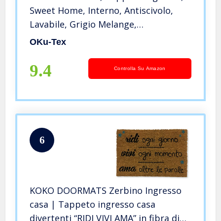
Sweet Home, Interno, Antiscivolo,
Lavabile, Grigio Melange,
Poliammide, 40 x 60 cm
OKu-Tex
9.4
Controlla Su Amazon
6
KOKO DOORMATS Zerbino Ingresso
casa | Tappeto ingresso casa
divertenti “RIDI VIVI AMA” in fibra di