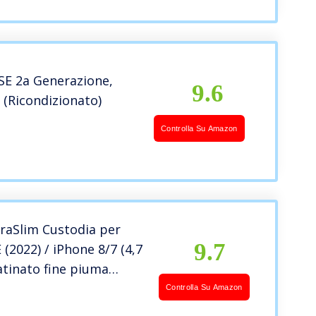
SE 2a Generazione,
9.6
 (Ricondizionato)
Controlla Su Amazon
raSlim Custodia per
9.7
 (2022) / iPhone 8/7 (4,7
satinato fine piuma
t semi trasparente
Controlla Su Amazon
ero