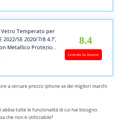
n Cordoncino Case -Rosa
 Vetro Temperato per
8.4
 2022/SE 2020/7/8 4.7′,
con Metallico Protezione
o Fotocamera,Skin in
Controlla Su Amazon
D
ra di Carbonio per Il
lude Kit di Installazione
a
ore a cercare prezzo iphone se dei migliori marchi
 abbia tutte le funzionalità di cui hai bisogno.
a che non è utilizzabile?