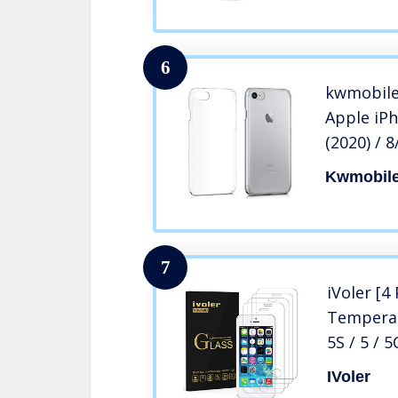
6
kwmobile
Apple iPh
(2020) / 
trasparen
Kwmobil
Cover cris
traspare
7
iVoler [4
Temperat
5S / 5 / 5
Protezio
IVoler
iPhone SE