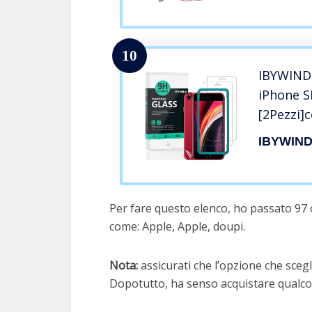
Cover co
10
IBYWIND
iPhone SE
[2Pezzi]
Obiettiv
IBYWIN
Stile Fib
Retro,Inc
Facilitat
Per fare questo elenco, ho passato 97 
come: Apple, Apple, doupi.
Nota:
assicurati che l’opzione che scegli
Dopotutto, ha senso acquistare qualcos