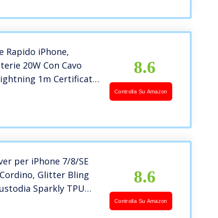
ente
e Rapido iPhone,
8.6
tterie 20W Con Cavo
ightning 1m Certificato
 Spina Presa Carica
Controlla Su Amazon
e Muro Ricarica per
4/14 Pro/14 Pro Max/14
2/11/SE/iPad
er per iPhone 7/8/SE
8.6
Cordino, Glitter Bling
Custodia Sparkly TPU
Protettivo Morbido
Controlla Su Amazon
ni Quicksand Cellulare