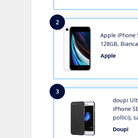
2
Apple iPhone 
128GB, Bianca
Apple
3
doupi Ult
iPhone SE
pollici), 
facile ma
Doupi
Cover, N