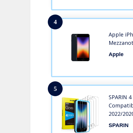
4
Apple iP
Mezzanot
Apple
5
SPARIN 4
Compatib
2022/2020 
Prottetiv
SPARIN
Cornice d