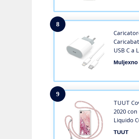
Transpar
8
Caricator
Caricaba
USB C a L
MFi, USBC
Muljexno
Adattator
iPhone 1
Plus/13/1
9
TUUT Cov
2020 con 
Liquido 
Silicone 
TUUT
Brillanti