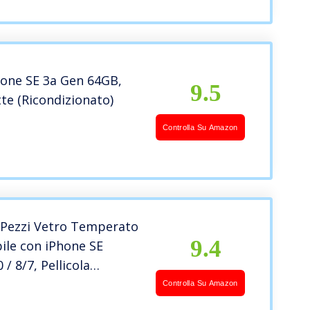
hone SE 3a Gen 64GB,
9.5
te (Ricondizionato)
Controlla Su Amazon
 Pezzi Vetro Temperato
9.4
ile con iPhone SE
/ 8/7, Pellicola
a per iPhone SE 3 con
Controlla Su Amazon
i Installazione