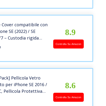
 Cover compatibile con
8.9
one SE (2022) / SE
8/7 – Custodia rigida
te per cellulare – Back
Controlla Su Amazon
e
tallo in plastica –
nte
 Pack] Pellicola Vetro
8.6
o per iPhone SE 2016 /
C, Pellicola Protettiva
ne per Schermo per
Controlla Su Amazon
 2016 / 5S / 5 / 5C –