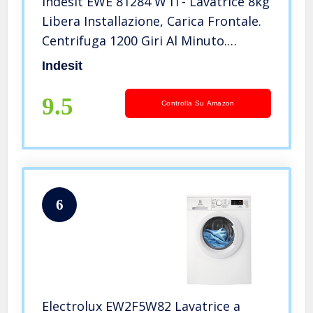
Indesit EWE 81284 W IT- Lavatrice 8kg
Libera Installazione, Carica Frontale.
Centrifuga 1200 Giri Al Minuto.
Larghezza 59,5cm, Profondità
Indesit
57,2cm, Altezza 85,0cm, Classe
Energetica C
9.5
Controlla Su Amazon
6
Electrolux EW2F5W82 Lavatrice a