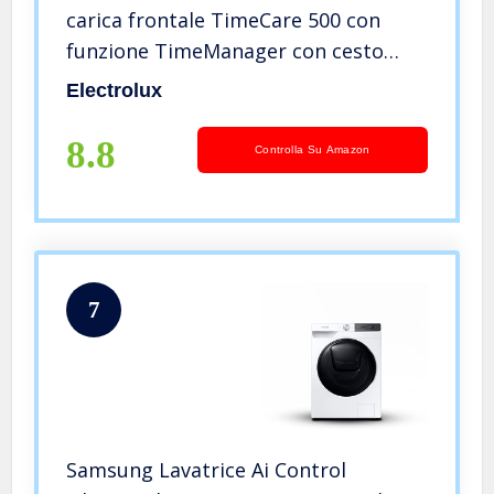
carica frontale TimeCare 500 con
funzione TimeManager con cesto
Gentle Care, 8 kg, Classe A,
Electrolux
Bianco [Classe di efficienza energetica
A]
8.8
Controlla Su Amazon
7
Samsung Lavatrice Ai Control