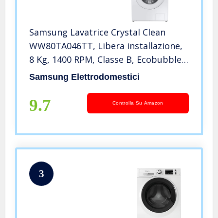
Samsung Lavatrice Crystal Clean
WW80TA046TT, Libera installazione,
8 Kg, 1400 RPM, Classe B, Ecobubble,
Vapore, Carica Frontale, 60l x 85h x
Samsung Elettrodomestici
55p cm
9.7
Controlla Su Amazon
3