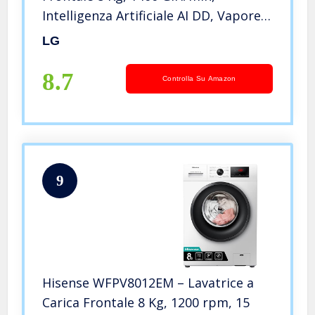
Intelligenza Artificiale AI DD, Vapore
Igienizzante, Motore Inverter Direct
LG
Drive, Smart Diagnosis, 60x85x56.5
cm – Bianco
8.7
Controlla Su Amazon
9
Hisense WFPV8012EM – Lavatrice a
Carica Frontale 8 Kg, 1200 rpm, 15