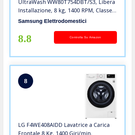
UltraWash WW80T754DBT/S3, Libera
Installazione, 8 kg, 1400 RPM, Classe
A, WiFi, Vapore, Carica Frontale, 60l x
Samsung Elettrodomestici
85h x 60p cm
8.8
Controlla Su Amazon
8
LG F4WE408AIDD Lavatrice a Carica
Frontale 8 Kg, 1400 Giri/min,