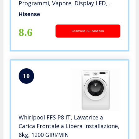
Programmi, Vapore, Display LED,
Programma Rapido, Partenza
Hisense
Ritardata, Child Lock, Bianco/Nero
8.6
Controlla Su Amazon
10
Whirlpool FFS P8 IT, Lavatrice a
Carica Frontale a Libera Installazione,
8kg, 1200 GIRI/MIN