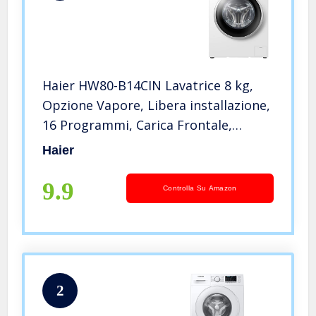
Haier HW80-B14CIN Lavatrice 8 kg,
Opzione Vapore, Libera installazione,
16 Programmi, Carica Frontale,
Classe Efficienza Energetica A, 1400
Haier
Giri, Bianco
9.9
Controlla Su Amazon
2