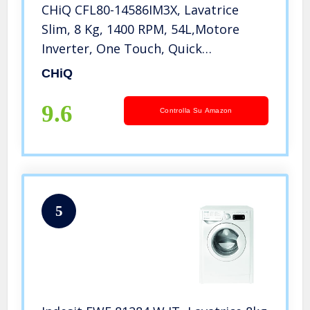
CHiQ CFL80-14586IM3X, Lavatrice
Slim, 8 Kg, 1400 RPM, 54L,Motore
Inverter, One Touch, Quick
Wash,Child Lock, 60×43×84cm
CHiQ
9.6
Controlla Su Amazon
5