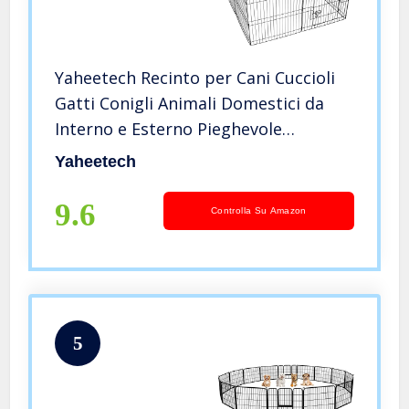
Yaheetech Recinto per Cani Cuccioli
Gatti Conigli Animali Domestici da
Interno e Esterno Pieghevole
Recinzione Rete Metallica 8 Pannelli
Yaheetech
61 x 61 cm Nero
9.6
Controlla Su Amazon
5