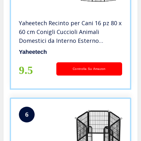
Yaheetech Recinto per Cani 16 pz 80 x
60 cm Conigli Cuccioli Animali
Domestici da Interno Esterno
Giardino in Ferro Recinzione
Yaheetech
9.5
Controlla Su Amazon
6