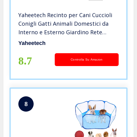
Yaheetech Recinto per Cani Cuccioli
Conigli Gatti Animali Domestici da
Interno e Esterno Giardino Rete
Recinzione Metallica Ferro 12 pz 80 x
Yaheetech
80 cm
8.7
Controlla Su Amazon
8