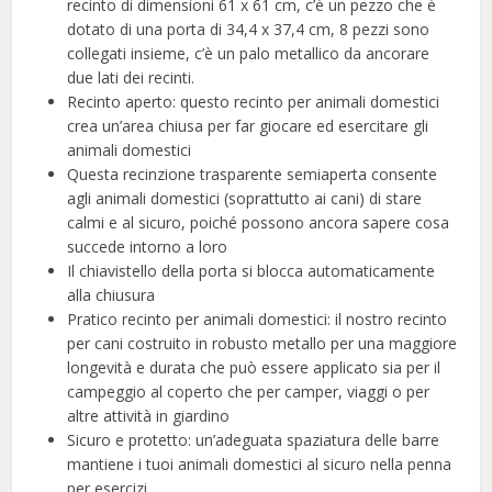
recinto di dimensioni 61 x 61 cm, c’è un pezzo che è
dotato di una porta di 34,4 x 37,4 cm, 8 pezzi sono
collegati insieme, c’è un palo metallico da ancorare
due lati dei recinti.
Recinto aperto: questo recinto per animali domestici
crea un’area chiusa per far giocare ed esercitare gli
animali domestici
Questa recinzione trasparente semiaperta consente
agli animali domestici (soprattutto ai cani) di stare
calmi e al sicuro, poiché possono ancora sapere cosa
succede intorno a loro
Il chiavistello della porta si blocca automaticamente
alla chiusura
Pratico recinto per animali domestici: il nostro recinto
per cani costruito in robusto metallo per una maggiore
longevità e durata che può essere applicato sia per il
campeggio al coperto che per camper, viaggi o per
altre attività in giardino
Sicuro e protetto: un’adeguata spaziatura delle barre
mantiene i tuoi animali domestici al sicuro nella penna
per esercizi