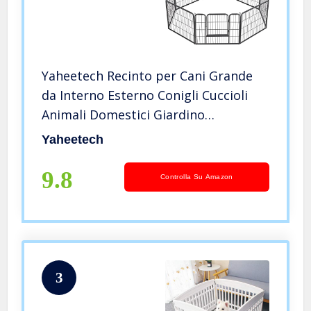
Yaheetech Recinto per Cani Grande
da Interno Esterno Conigli Cuccioli
Animali Domestici Giardino
Recinzione in Rete Metallica 8 pz 80 x
Yaheetech
60 cm
9.8
Controlla Su Amazon
3