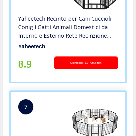
Yaheetech Recinto per Cani Cuccioli
Conigli Gatti Animali Domestici da
Interno e Esterno Rete Recinzione
Ferro 6 pz 65 x 80 cm Pieghevole e
Yaheetech
Portatile
8.9
Controlla Su Amazon
7