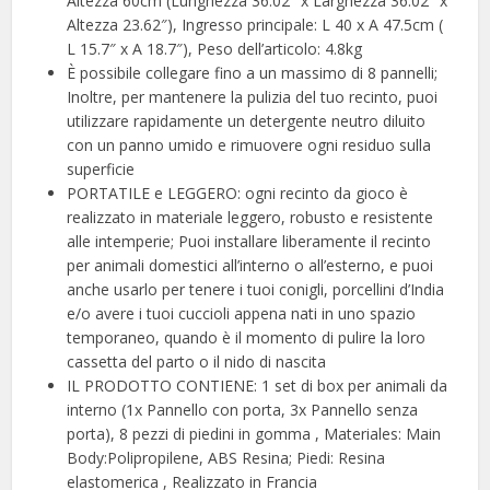
Altezza 60cm (Lunghezza 36.02″ x Larghezza 36.02″ x
Altezza 23.62″), Ingresso principale: L 40 x A 47.5cm (
L 15.7″ x A 18.7″), Peso dell’articolo: 4.8kg
È possibile collegare fino a un massimo di 8 pannelli;
Inoltre, per mantenere la pulizia del tuo recinto, puoi
utilizzare rapidamente un detergente neutro diluito
con un panno umido e rimuovere ogni residuo sulla
superficie
PORTATILE e LEGGERO: ogni recinto da gioco è
realizzato in materiale leggero, robusto e resistente
alle intemperie; Puoi installare liberamente il recinto
per animali domestici all’interno o all’esterno, e puoi
anche usarlo per tenere i tuoi conigli, porcellini d’India
e/o avere i tuoi cuccioli appena nati in uno spazio
temporaneo, quando è il momento di pulire la loro
cassetta del parto o il nido di nascita
IL PRODOTTO CONTIENE: 1 set di box per animali da
interno (1x Pannello con porta, 3x Pannello senza
porta), 8 pezzi di piedini in gomma , Materiales: Main
Body:Polipropilene, ABS Resina; Piedi: Resina
elastomerica , Realizzato in Francia