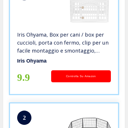
Iris Ohyama, Box per cani / box per
cuccioli, porta con fermo, clip per un
facile montaggio e smontaggio,
resistente alle intemperie per cane –
Iris Ohyama
Pet Circle CI-604E, Bianca
9.9
Controlla Su Amazon
2