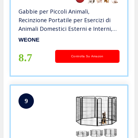
Gabbie per Piccoli Animali,
Recinzione Portatile per Esercizi di
Animali Domestici Esterni e Interni,
Trasparente Recinto per Cuccioli,
WEONE
Gatti, Porcellini d’India, Conigli,
Cincillà e Ricci (Blu)
8.7
Controlla Su Amazon
9