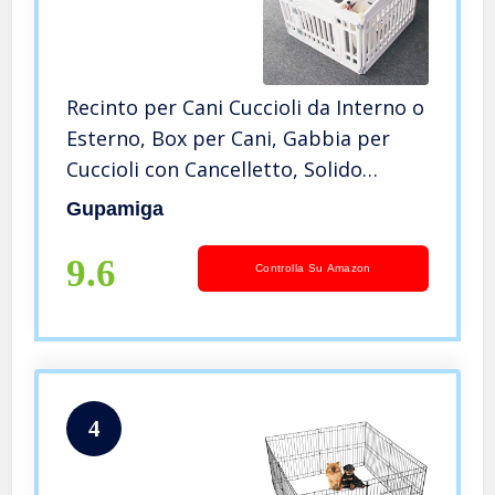
Recinto per Cani Cuccioli da Interno o
Esterno, Box per Cani, Gabbia per
Cuccioli con Cancelletto, Solido
Smooth Installazione Semplice
Gupamiga
Bianco
9.6
Controlla Su Amazon
4