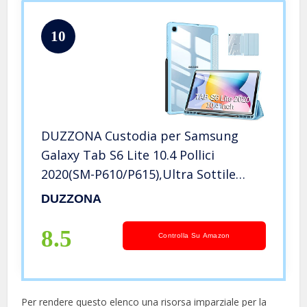
10
DUZZONA Custodia per Samsung
Galaxy Tab S6 Lite 10.4 Pollici
2020(SM-P610/P615),Ultra Sottile
Cover con S Pen Holder,Custodia
DUZZONA
Rigida Sottile PC Traslucida per
Galaxy S6 Lite,Blu
8.5
Controlla Su Amazon
Per rendere questo elenco una risorsa imparziale per la