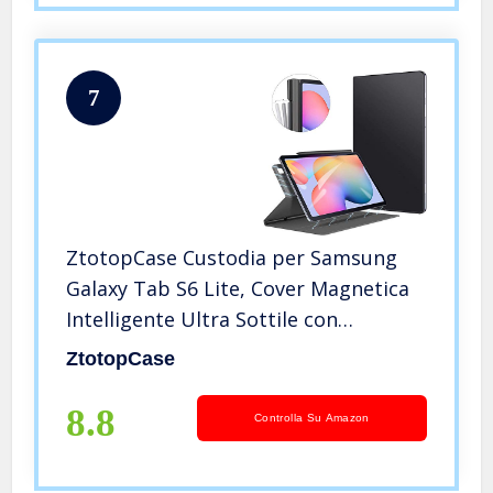
7
ZtotopCase Custodia per Samsung
Galaxy Tab S6 Lite, Cover Magnetica
Intelligente Ultra Sottile con
Portapenne e Funzione Sleep/Wake
ZtotopCase
Automatica, per Samsung Galaxy Tab
S6 Lite 10,4 Pollici 2020, Nero
8.8
Controlla Su Amazon