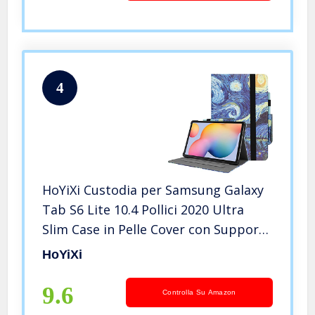
4
HoYiXi Custodia per Samsung Galaxy
Tab S6 Lite 10.4 Pollici 2020 Ultra
Slim Case in Pelle Cover con Supporto
Custodia di Tablet per Samsung
HoYiXi
Galaxy Tab S6 Lite 10.4 SM-P610/P615
(Notte Stellata)
9.6
Controlla Su Amazon