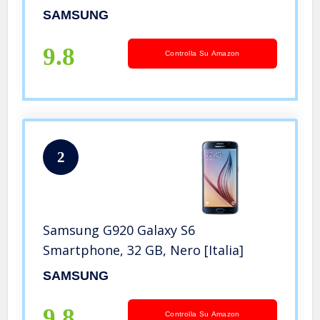
7040 mAh (Ricarica rapida), WiFi,
SAMSUNG
Android 11, Grigio (Oxford Gray)
[Versione Italiana]
9.8
Controlla Su Amazon
2
Samsung G920 Galaxy S6
Smartphone, 32 GB, Nero [Italia]
SAMSUNG
9.8
Controlla Su Amazon