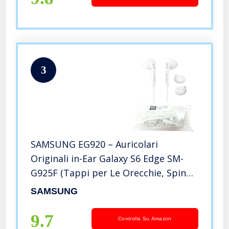
3
SAMSUNG EG920 – Auricolari
Originali in-Ear Galaxy S6 Edge SM-
G925F (Tappi per Le Orecchie, Spina
da 3,5 mm, Suono Stereo), Bianco
SAMSUNG
9.7
Controlla Su Amazon