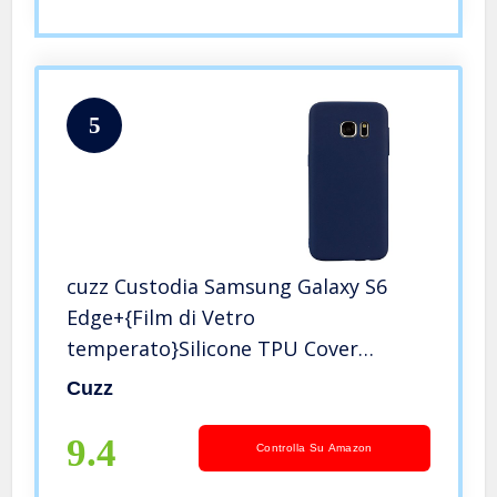
5
cuzz Custodia Samsung Galaxy S6
Edge+{Film di Vetro
temperato}Silicone TPU Cover
Morbida Protettiva Custodia Ultra
Cuzz
Sottile Leggero Cover-Blu Scuro
9.4
Controlla Su Amazon