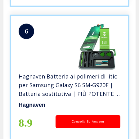
6
Hagnaven Batteria ai polimeri di litio
per Samsung Galaxy S6 SM-G920F |
Batteria sostitutiva | PIÙ POTENTE |
2700 mAh | CELLE DI ALTA QUALITÀ |
Hagnaven
MIGLIORE DURATA | Sostituisce EB-
BG920ABE
8.9
Controlla Su Amazon