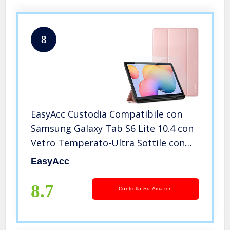
8
EasyAcc Custodia Compatibile con
Samsung Galaxy Tab S6 Lite 10.4 con
Vetro Temperato-Ultra Sottile con
Cover Leggero Supporto in Pelle PU
EasyAcc
Case Compatibile con Tablet
Samsung Tab S6 Lite 2020, Rosa
8.7
Controlla Su Amazon