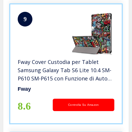
9
Fway Cover Custodia per Tablet
Samsung Galaxy Tab S6 Lite 10.4 SM-
P610 SM-P615 con Funzione di Auto
Sveglia/Sonno
Fway
8.6
Controlla Su Amazon