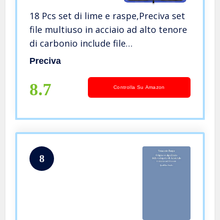
18 Pcs set di lime e raspe,Preciva set
file multiuso in acciaio ad alto tenore
di carbonio include file
piatto,triangolo,semitondo,rotondo
Preciva
di dimensioni e 12 lime ad ago,adatto
per Legno,Metallo etc.
8.7
Controlla Su Amazon
8