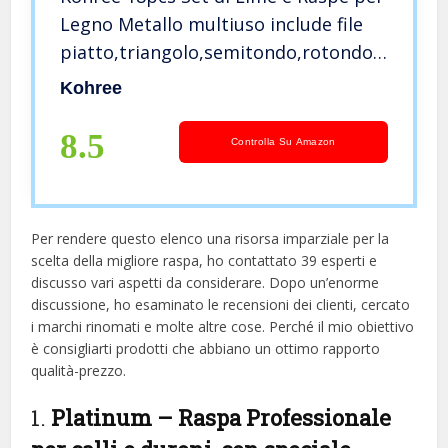
Legno Metallo multiuso include file
piatto,triangolo,semitondo,rotondo
di dimensioni e 12 lime ad ago,set
Kohree
professionali lime ferro precisione
adatto
8.5
Controlla Su Amazon
Per rendere questo elenco una risorsa imparziale per la
scelta della migliore raspa, ​​ho contattato 39 esperti e
discusso vari aspetti da considerare. Dopo un’enorme
discussione, ho esaminato le recensioni dei clienti, cercato
i marchi rinomati e molte altre cose. Perché il mio obiettivo
è consigliarti prodotti che abbiano un ottimo rapporto
qualità-prezzo.
1.
Platinum – Raspa Professionale