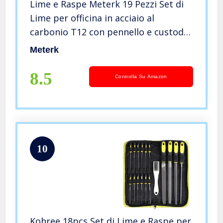
Lime e Raspe Meterk 19 Pezzi Set di
Lime per officina in acciaio al
carbonio T12 con pennello e custodia
per lavori
Meterk
manuali/legno/metallo/pelle/plastica/vetro/
8.5
Controlla Su Amazon
10
Kohree 18pcs Set di Lime e Raspe per