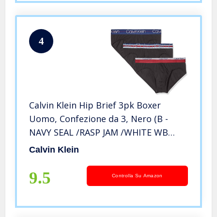
4
Calvin Klein Hip Brief 3pk Boxer
Uomo, Confezione da 3, Nero (B -
NAVY SEAL /RASP JAM /WHITE WB
KL5), Small
Calvin Klein
9.5
Controlla Su Amazon