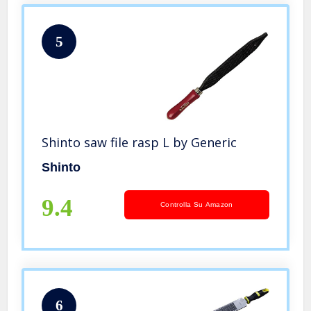
5
Shinto saw file rasp L by Generic
Shinto
9.4
Controlla Su Amazon
6