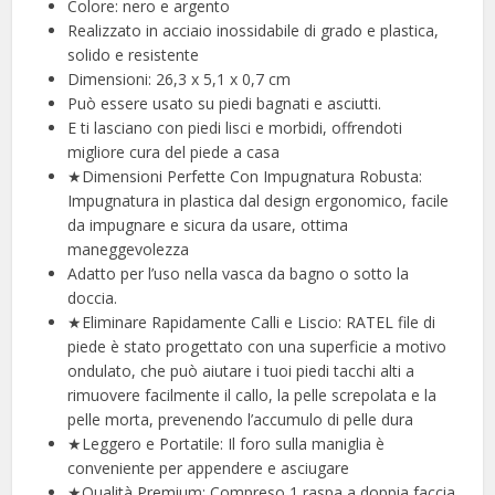
Colore: nero e argento
Realizzato in acciaio inossidabile di grado e plastica,
solido e resistente
Dimensioni: 26,3 x 5,1 x 0,7 cm
Può essere usato su piedi bagnati e asciutti.
E ti lasciano con piedi lisci e morbidi, offrendoti
migliore cura del piede a casa
★Dimensioni Perfette Con Impugnatura Robusta:
Impugnatura in plastica dal design ergonomico, facile
da impugnare e sicura da usare, ottima
maneggevolezza
Adatto per l’uso nella vasca da bagno o sotto la
doccia.
★Eliminare Rapidamente Calli e Liscio: RATEL file di
piede è stato progettato con una superficie a motivo
ondulato, che può aiutare i tuoi piedi tacchi alti a
rimuovere facilmente il callo, la pelle screpolata e la
pelle morta, prevenendo l’accumulo di pelle dura
★Leggero e Portatile: Il foro sulla maniglia è
conveniente per appendere e asciugare
★Qualità Premium: Compreso 1 raspa a doppia faccia