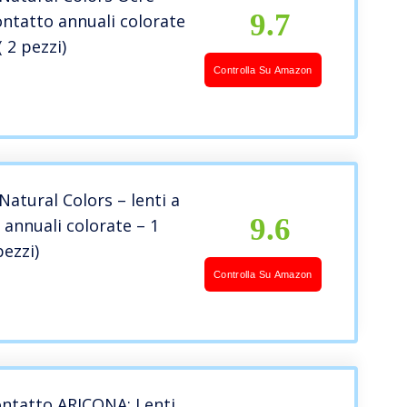
9.7
contatto annuali colorate
( 2 pezzi)
Controlla Su Amazon
Natural Colors – lenti a
9.6
 annuali colorate – 1
pezzi)
Controlla Su Amazon
ontatto ARICONA: Lenti