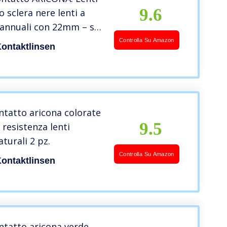
9.6
o sclera nere lenti a
 annuali con 22mm – set
Controlla Su Amazon
ontaktlinsen
ontatto aricona colorate
9.5
 resistenza lenti
aturali 2 pz.
Controlla Su Amazon
ontaktlinsen
ontatto aricona verde