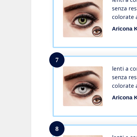
senza res
colorate 
Aricona K
7
lenti a c
senza res
colorate 
Aricona K
8