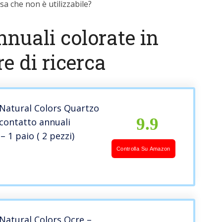
a che non è utilizzabile?
nnuali colorate in
e di ricerca
 Natural Colors Quartzo
9.9
 contatto annuali
– 1 paio ( 2 pezzi)
Controlla Su Amazon
 Natural Colors Ocre –