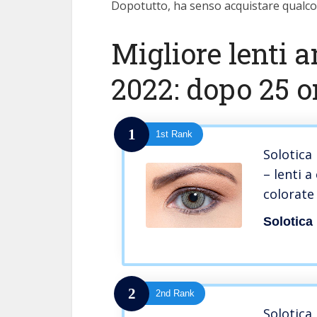
Dopotutto, ha senso acquistare qualcos
Migliore lenti a
2022: dopo 25 or
1
1st Rank
Solotica
– lenti a
colorate 
Solotica
2
2nd Rank
Solotica