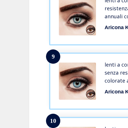
lenti a c
resistenz
annuali c
confezion
Aricona K
9
lenti a c
senza res
colorate 
Aricona K
10