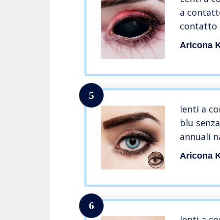
a contatt
contatto
da 2
Aricona K
5
lenti a c
blu senza
annuali n
Aricona K
6
lenti a c