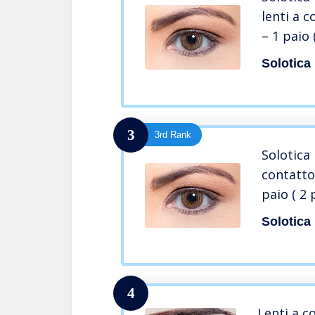
lenti a 
– 1 paio 
Solotica
3
3rd Rank
Solotica 
contatto
paio ( 2 
Solotica
4
Lenti a c