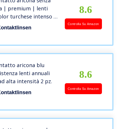
ontatto aricona senza
8.6
a | premium | lenti
olor turchese intenso –
e da 2 pezzi
Controlla Su Amazon
ontaktlinsen
ontatto aricona blu
8.6
istenza lenti annuali
ad alta intensità 2 pz.
Controlla Su Amazon
ontaktlinsen