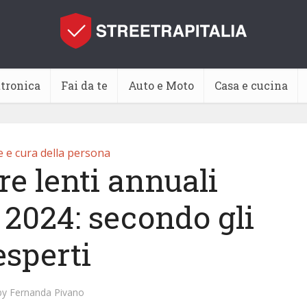
ttronica
Fai da te
Auto e Moto
Casa e cucina
e e cura della persona
re lenti annuali
 2024: secondo gli
esperti
by
Fernanda Pivano