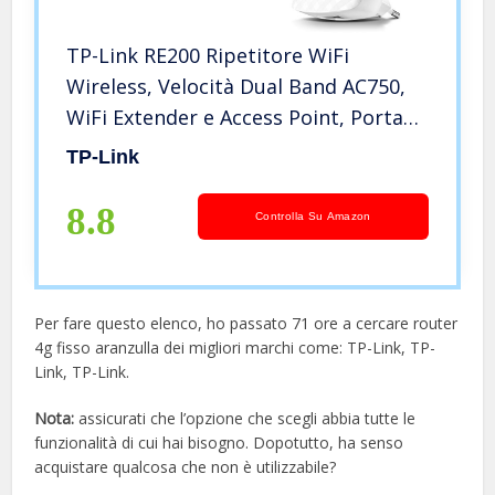
TP-Link RE200 Ripetitore WiFi
Wireless, Velocità Dual Band AC750,
WiFi Extender e Access Point, Porta
LAN, Compatibile con Modem Fibra e
TP-Link
ADSL, 2.4ghz/5ghz
8.8
Controlla Su Amazon
Per fare questo elenco, ho passato 71 ore a cercare router
4g fisso aranzulla dei migliori marchi come: TP-Link, TP-
Link, TP-Link.
Nota:
assicurati che l’opzione che scegli abbia tutte le
funzionalità di cui hai bisogno. Dopotutto, ha senso
acquistare qualcosa che non è utilizzabile?