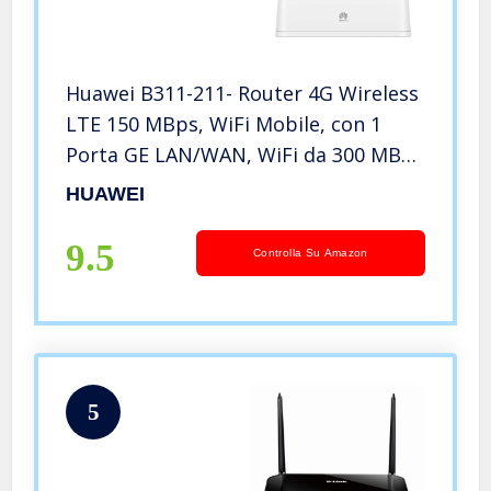
Huawei B311-211- Router 4G Wireless
LTE 150 MBps, WiFi Mobile, con 1
Porta GE LAN/WAN, WiFi da 300 MBps
di Velocità, Bianco
HUAWEI
9.5
Controlla Su Amazon
5