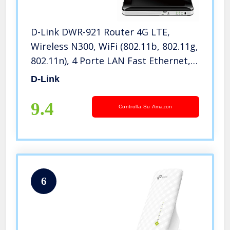
D-Link DWR-921 Router 4G LTE,
Wireless N300, WiFi (802.11b, 802.11g,
802.11n), 4 Porte LAN Fast Ethernet,
SIM Card Slot Integrato, 2 Antenne
D-Link
Esterne, Nero
9.4
Controlla Su Amazon
6