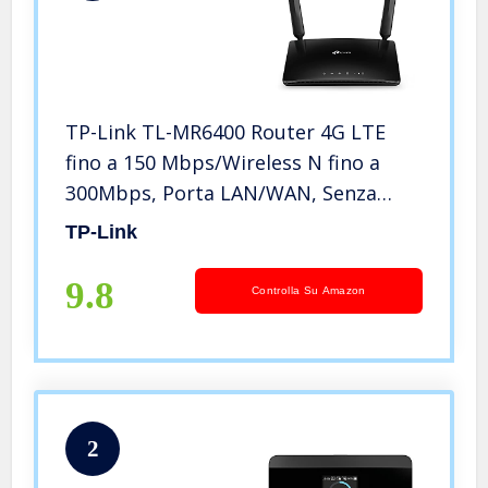
TP-Link TL-MR6400 Router 4G LTE
fino a 150 Mbps/Wireless N fino a
300Mbps, Porta LAN/WAN, Senza
configurazione, Antenne Staccabili,
TP-Link
Versione 5.0
9.8
Controlla Su Amazon
2