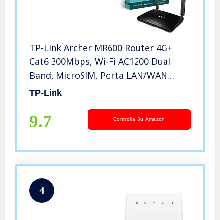
TP-Link Archer MR600 Router 4G+
Cat6 300Mbps, Wi-Fi AC1200 Dual
Band, MicroSIM, Porta LAN/WAN
Gigabit, Senza configurazione,
TP-Link
Tecnologia TP-Link OneMesh
9.7
Controlla Su Amazon
4