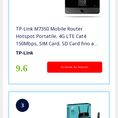
TP-Link M7350 Mobile Router
Hotspot Portatile, 4G LTE Cat4
150Mbps, SIM Card, SD Card fino a
32G, Display a Colori, Durata fino a 8
TP-Link
Ore, Controllo del Traffico
9.6
Controlla Su Amazon
3