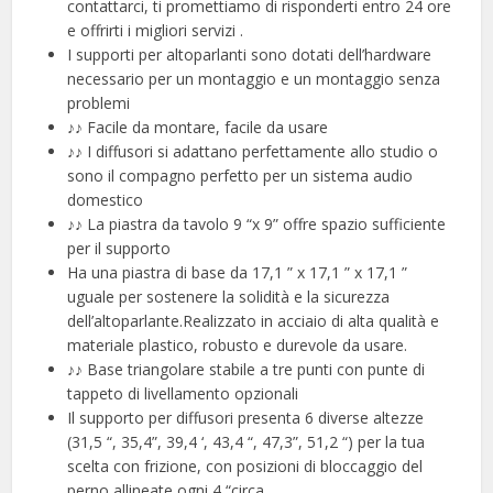
contattarci, ti promettiamo di risponderti entro 24 ore
e offrirti i migliori servizi .
I supporti per altoparlanti sono dotati dell’hardware
necessario per un montaggio e un montaggio senza
problemi
♪♪ Facile da montare, facile da usare
♪♪ I diffusori si adattano perfettamente allo studio o
sono il compagno perfetto per un sistema audio
domestico
♪♪ La piastra da tavolo 9 “x 9” offre spazio sufficiente
per il supporto
Ha una piastra di base da 17,1 ” x 17,1 ” x 17,1 ”
uguale per sostenere la solidità e la sicurezza
dell’altoparlante.Realizzato in acciaio di alta qualità e
materiale plastico, robusto e durevole da usare.
♪♪ Base triangolare stabile a tre punti con punte di
tappeto di livellamento opzionali
Il supporto per diffusori presenta 6 diverse altezze
(31,5 “, 35,4”, 39,4 ‘, 43,4 “, 47,3”, 51,2 “) per la tua
scelta con frizione, con posizioni di bloccaggio del
perno allineate ogni 4 “circa.