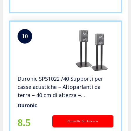
10
Duronic SPS1022 /40 Supporti per
casse acustiche – Altoparlanti da
terra – 40 cm di altezza –
Riempimento con sabbia – Supporto
Duronic
antivibrazione – Ideale per impianti
Hi-Fi/Stereo/Home Cinema 5.1
8.5
Controlla Su Amazon