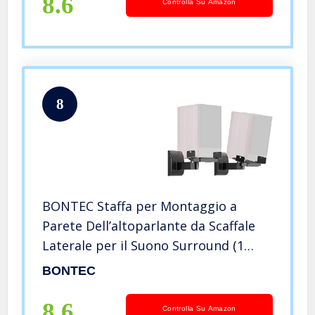
8.6
Controlla Su Amazon
8
BONTEC Staffa per Montaggio a
Parete Dell’altoparlante da Scaffale
Laterale per il Suono Surround (1
Paio Nero)
BONTEC
8.6
Controlla Su Amazon