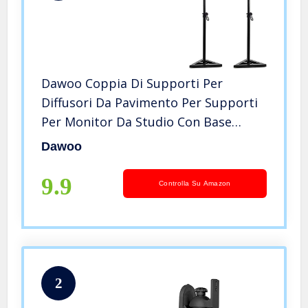
Dawoo Coppia Di Supporti Per
Diffusori Da Pavimento Per Supporti
Per Monitor Da Studio Con Base
Triangolare / Stabile, Regolabile In
Dawoo
Altezza 6 (Nero)
9.9
Controlla Su Amazon
2