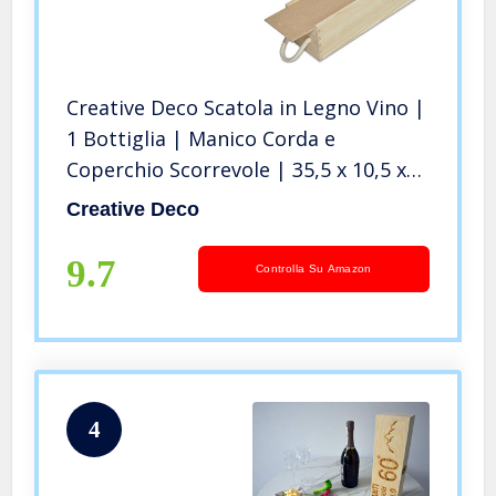
Creative Deco Scatola in Legno Vino |
1 Bottiglia | Manico Corda e
Coperchio Scorrevole | 35,5 x 10,5 x
10,5 cm | Cassetta Confezione
Creative Deco
Perfetta per Regalo Decoupage
Stoccaggio Decorazione Artigianato
9.7
Controlla Su Amazon
4