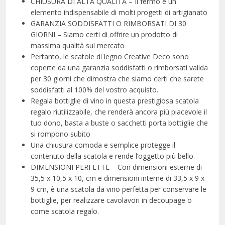
CHIUSURA DI ALTA QUALITÀ – Il fermo è un
elemento indispensabile di molti progetti di artigianato
GARANZIA SODDISFATTI O RIMBORSATI DI 30
GIORNI – Siamo certi di offrire un prodotto di
massima qualità sul mercato
Pertanto, le scatole di legno Creative Deco sono
coperte da una garanzia soddisfatti o rimborsati valida
per 30 giorni che dimostra che siamo certi che sarete
soddisfatti al 100% del vostro acquisto.
Regala bottiglie di vino in questa prestigiosa scatola
regalo riutilizzabile, che renderà ancora più piacevole il
tuo dono, basta a buste o sacchetti porta bottiglie che
si rompono subito
Una chiusura comoda e semplice protegge il
contenuto della scatola e rende l’oggetto più bello.
DIMENSIONI PERFETTE – Con dimensioni esterne di
35,5 x 10,5 x 10, cm e dimensioni interne di 33,5 x 9 x
9 cm, è una scatola da vino perfetta per conservare le
bottiglie, per realizzare cavolavori in decoupage o
come scatola regalo.