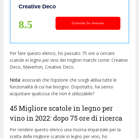
Serratura | Cassetta Confezione
Creative Deco
Perfetta per Decoupage Stoccaggio
Decorazione o Come Regalo
8.5
Controlla Su Amazon
Per fare questo elenco, ho passato 75 ore a cercare
scatole in legno per vino dei migliori marchi come: Creative
Deco, Maverton, Creative Deco.
Nota:
assicurati che l’opzione che scegli abbia tutte le
funzionalità di cui hai bisogno. Dopotutto, ha senso
acquistare qualcosa che non è utilizzabile?
45 Migliore scatole in legno per
vino in 2022: dopo 75 ore di ricerca
Per rendere questo elenco una risorsa imparziale per la
scelta della migliore scatole in legno per vino, ​​ho