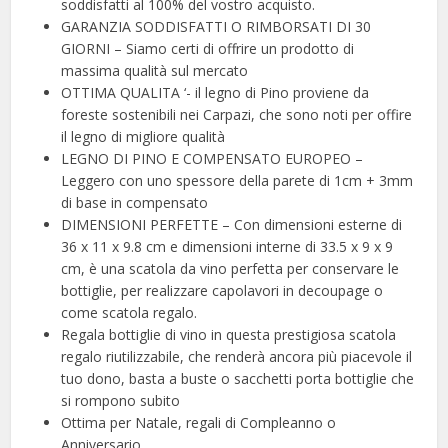
soddisfatti al 100% del vostro acquisto.
GARANZIA SODDISFATTI O RIMBORSATI DI 30
GIORNI – Siamo certi di offrire un prodotto di
massima qualità sul mercato
OTTIMA QUALITA ‘- il legno di Pino proviene da
foreste sostenibili nei Carpazi, che sono noti per offire
il legno di migliore qualità
LEGNO DI PINO E COMPENSATO EUROPEO –
Leggero con uno spessore della parete di 1cm + 3mm
di base in compensato
DIMENSIONI PERFETTE – Con dimensioni esterne di
36 x 11 x 9.8 cm e dimensioni interne di 33.5 x 9 x 9
cm, è una scatola da vino perfetta per conservare le
bottiglie, per realizzare capolavori in decoupage o
come scatola regalo.
Regala bottiglie di vino in questa prestigiosa scatola
regalo riutilizzabile, che renderà ancora più piacevole il
tuo dono, basta a buste o sacchetti porta bottiglie che
si rompono subito
Ottima per Natale, regali di Compleanno o
Anniversario