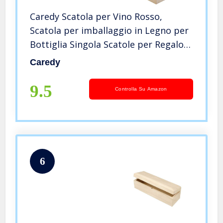
Caredy Scatola per Vino Rosso,
Scatola per imballaggio in Legno per
Bottiglia Singola Scatole per Regalo,
Regalo per Amico, Cerimonia di
Caredy
Anniversario di Famiglia
9.5
Controlla Su Amazon
6