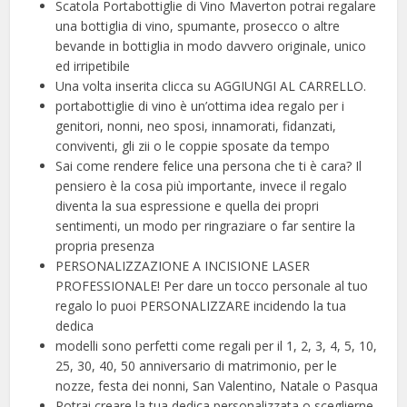
Scatola Portabottiglie di Vino Maverton potrai regalare
una bottiglia di vino, spumante, prosecco o altre
bevande in bottiglia in modo davvero originale, unico
ed irripetibile
Una volta inserita clicca su AGGIUNGI AL CARRELLO.
portabottiglie di vino è un’ottima idea regalo per i
genitori, nonni, neo sposi, innamorati, fidanzati,
conviventi, gli zii o le coppie sposate da tempo
Sai come rendere felice una persona che ti è cara? Il
pensiero è la cosa più importante, invece il regalo
diventa la sua espressione e quella dei propri
sentimenti, un modo per ringraziare o far sentire la
propria presenza
PERSONALIZZAZIONE A INCISIONE LASER
PROFESSIONALE! Per dare un tocco personale al tuo
regalo lo puoi PERSONALIZZARE incidendo la tua
dedica
modelli sono perfetti come regali per il 1, 2, 3, 4, 5, 10,
25, 30, 40, 50 anniversario di matrimonio, per le
nozze, festa dei nonni, San Valentino, Natale o Pasqua
Potrai creare la tua dedica personalizzata o sceglierne