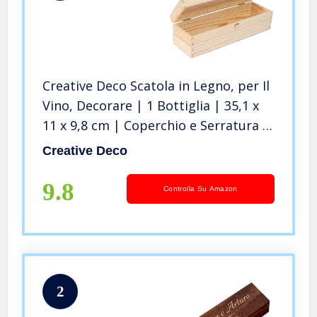
Creative Deco Scatola in Legno, per Il
Vino, Decorare | 1 Bottiglia | 35,1 x
11 x 9,8 cm | Coperchio e Serratura |
Cassetta Confezione Perfetta per
Creative Deco
Regalo Decoupage Stoccaggio
Decorazione Artigianato
9.8
Controlla Su Amazon
2