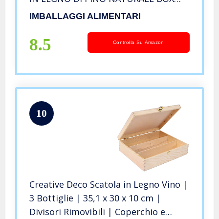
FOR BOTTLES CONTENITORE
IMBALLAGGI ALIMENTARI
PORTABOTTIGLIE
8.5
Controlla Su Amazon
10
Creative Deco Scatola in Legno Vino |
3 Bottiglie | 35,1 x 30 x 10 cm |
Divisori Rimovibili | Coperchio e