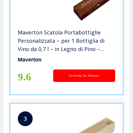
Maverton Scatola Portabottiglie
Personalizzata – per 1 Bottiglia di
Vino da 0,7 l – in Legno di Pino –
Marrone Scuro – Incisione Laser – per
Maverton
le coppie – Coppia
9.6
Controlla Su Amazon
3