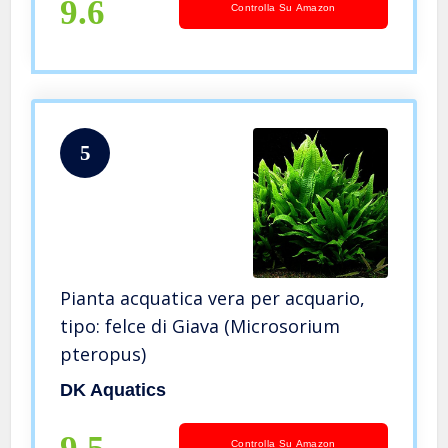
9.6
Controlla Su Amazon
5
Pianta acquatica vera per acquario,
tipo: felce di Giava (Microsorium
pteropus)
DK Aquatics
Controlla Su Amazon