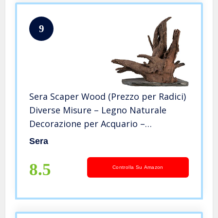
9
Sera Scaper Wood (Prezzo per Radici)
Diverse Misure – Legno Naturale
Decorazione per Acquario –
Decorazione acquascaping
Sera
8.5
Controlla Su Amazon