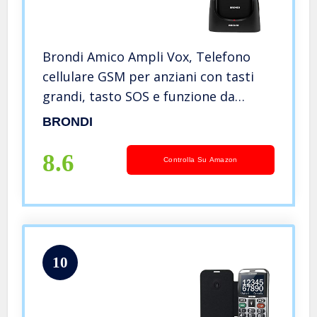
Brondi Amico Ampli Vox, Telefono
cellulare GSM per anziani con tasti
grandi, tasto SOS e funzione da
remoto, dual SIM, volume alto
BRONDI
8.6
Controlla Su Amazon
10