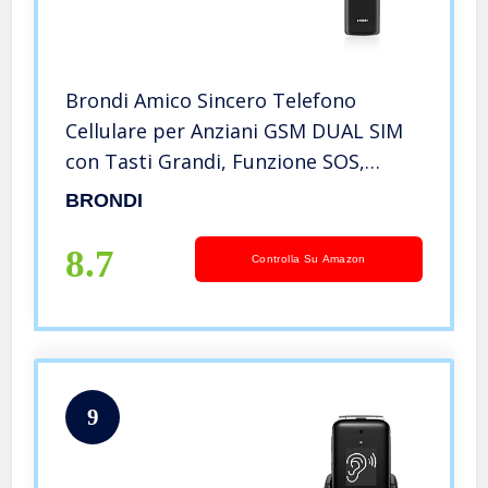
Brondi Amico Sincero Telefono
Cellulare per Anziani GSM DUAL SIM
con Tasti Grandi, Funzione SOS,
Controllo Remoto, Volume Alto, Nero
BRONDI
8.7
Controlla Su Amazon
9