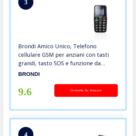
3
Brondi Amico Unico, Telefono
cellulare GSM per anziani con tasti
grandi, tasto SOS e funzione da
remoto, dual SIM, volume alto, Nero
BRONDI
9.6
Controlla Su Amazon
4