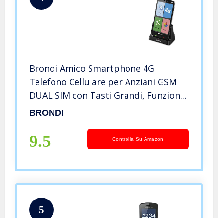
Brondi Amico Smartphone 4G
Telefono Cellulare per Anziani GSM
DUAL SIM con Tasti Grandi, Funzione
SOS, Controllo Remoto, Volume Alto,
BRONDI
Nero
9.5
Controlla Su Amazon
5