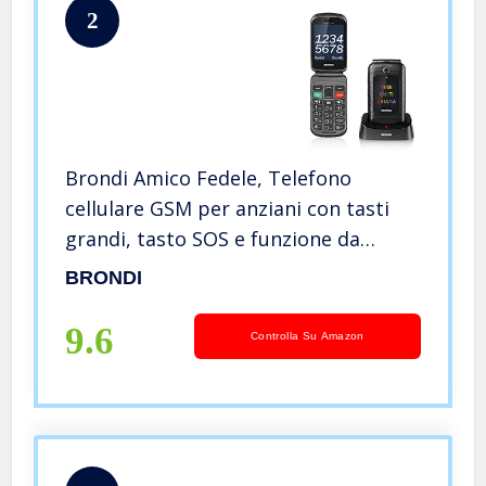
2
Brondi Amico Fedele, Telefono
cellulare GSM per anziani con tasti
grandi, tasto SOS e funzione da
remoto, dual SIM, volume alto, Dual
BRONDI
Sim Nero
9.6
Controlla Su Amazon