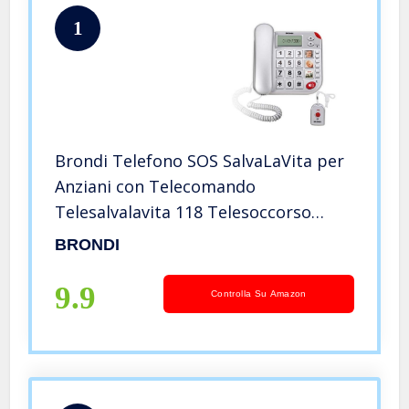
1
Brondi Telefono SOS SalvaLaVita per
Anziani con Telecomando
Telesalvalavita 118 Telesoccorso
Teleallarme Salvavita Plus
BRONDI
9.9
Controlla Su Amazon