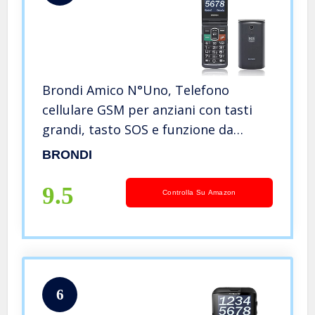
Brondi Amico N°Uno, Telefono
cellulare GSM per anziani con tasti
grandi, tasto SOS e funzione da
remoto, dual SIM, volume alto,
BRONDI
Titanio
9.5
Controlla Su Amazon
6