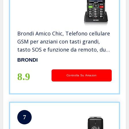
Brondi Amico Chic, Telefono cellulare
GSM per anziani con tasti grandi,
tasto SOS e funzione da remoto, dual
SIM, volume alto, Nero
BRONDI
8.9
Controlla Su Amazon
7