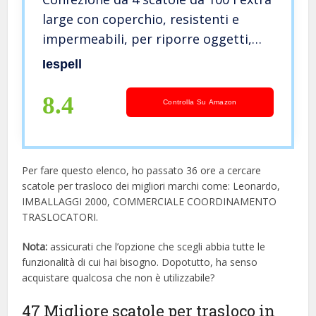
large con coperchio, resistenti e
impermeabili, per riporre oggetti,
per casa, sotto il letto, giardino,
Iespell
sacchetti per piumone, vestiti
8.4
Controlla Su Amazon
Per fare questo elenco, ho passato 36 ore a cercare
scatole per trasloco dei migliori marchi come: Leonardo,
IMBALLAGGI 2000, COMMERCIALE COORDINAMENTO
TRASLOCATORI.
Nota:
assicurati che l’opzione che scegli abbia tutte le
funzionalità di cui hai bisogno. Dopotutto, ha senso
acquistare qualcosa che non è utilizzabile?
47 Migliore scatole per trasloco in