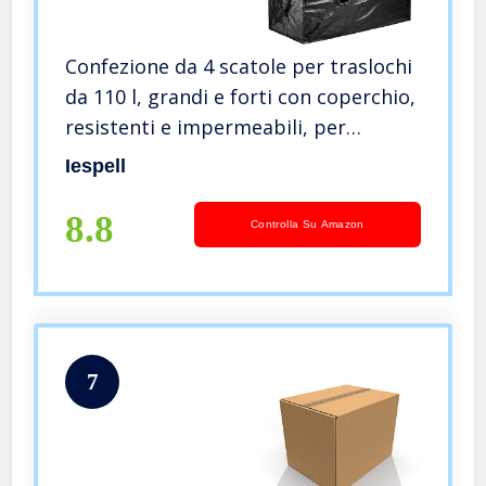
Confezione da 4 scatole per traslochi
da 110 l, grandi e forti con coperchio,
resistenti e impermeabili, per
traslochi, sacchetti per la biancheria
Iespell
con cerniera, sacchetti per vestiti
(nero)
8.8
Controlla Su Amazon
7