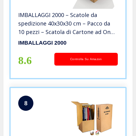
IMBALLAGGI 2000 – Scatole da
spedizione 40x30x30 cm – Pacco da
10 pezzi – Scatola di Cartone ad Onda
Singola resistente colore Marrone –
IMBALLAGGI 2000
Imballaggi per Spedizione Trasloco
Stoccaggio
8.6
Controlla Su Amazon
8