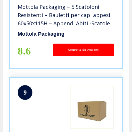
Mottola Packaging – 5 Scatoloni
Resistenti – Bauletti per capi appesi
60x50x115H – Appendi Abiti -Scatole
Cartone Porta Abiti Con Asta In PvC…
Mottola Packaging
8.6
Controlla Su Amazon
9