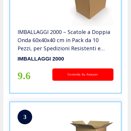
IMBALLAGGI 2000 – Scatole a Doppia
Onda 60x40x40 cm in Pack da 10
Pezzi, per Spedizioni Resistenti e
Durevoli – Ideali come Cartoni
IMBALLAGGI 2000
Imballaggio e Trasloco
9.6
Controlla Su Amazon
3