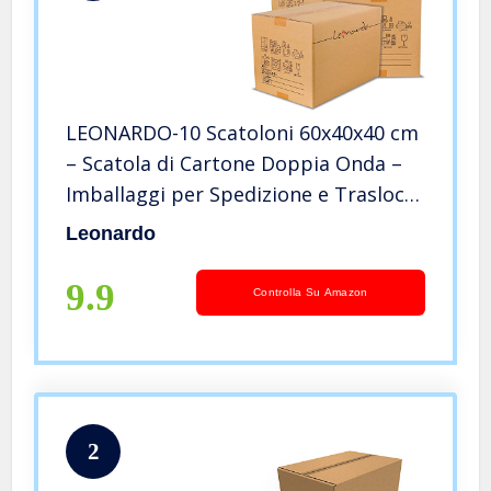
LEONARDO-10 Scatoloni 60x40x40 cm
– Scatola di Cartone Doppia Onda –
Imballaggi per Spedizione e Trasloco
– 10 Pezzi
Leonardo
9.9
Controlla Su Amazon
2