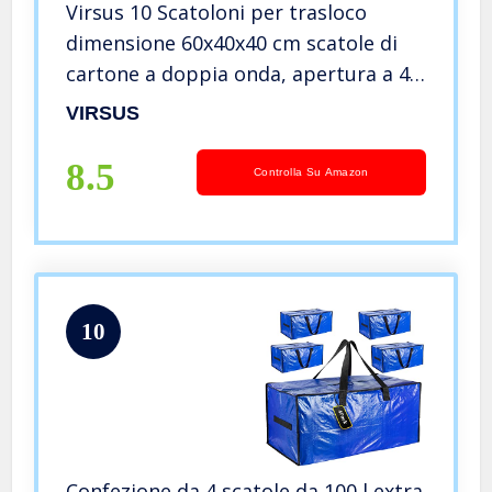
Virsus 10 Scatoloni per trasloco
dimensione 60x40x40 cm scatole di
cartone a doppia onda, apertura a 4
alette, per imballaggio traslochi
VIRSUS
spedizioni scatola imballaggi
8.5
Controlla Su Amazon
10
Confezione da 4 scatole da 100 l extra