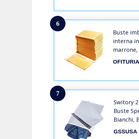
Anti-man
Impermea
6
Buste imb
interna in
marrone, 
con capac
OFITURI
documenti
mm)
7
Switory 2
Buste Spe
Bianchi, 
Buste Pos
GSSUSA
l’imballa