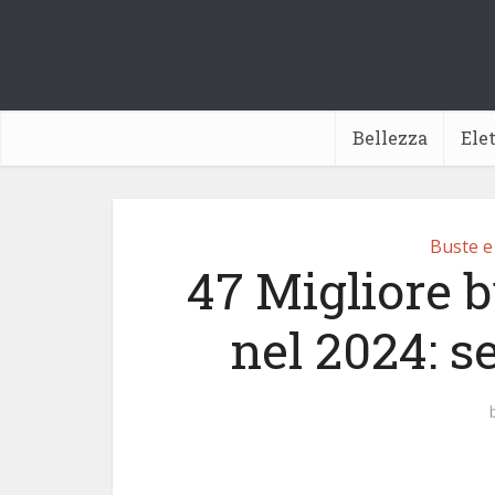
Bellezza
Ele
Buste e 
47 Migliore b
nel 2024: s