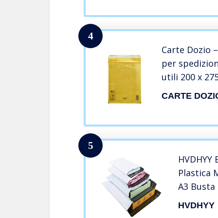
(38X53 32
Verde 30
4
Carte Dozio 
per spedizion
utili 200 x 2
CARTE DOZI
5
HVDHYY B
Plastica 
A3 Busta 
Borse Pos
HVDHYY
Spedizion