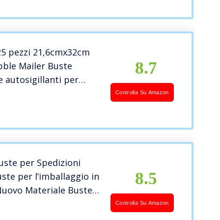
25 pezzi 21,6cmx32cm
8.7
bble Mailer Buste
 autosigillanti per
gio oro
Controlla Su Amazon
uste per Spedizioni
8.5
ste per l’imballaggio in
Nuovo Materiale Buste
acchi Vinted Sacchetti di
Controlla Su Amazon
ne Impermeabili