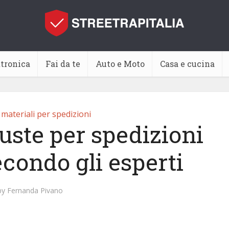
ttronica
Fai da te
Auto e Moto
Casa e cucina
materiali per spedizioni
uste per spedizioni
econdo gli esperti
by
Fernanda Pivano