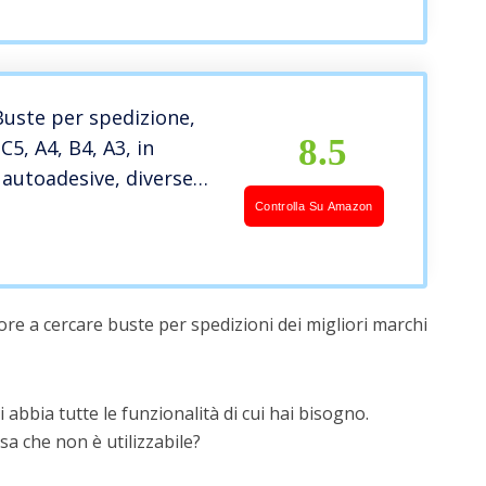
po per Inviare Oggetti
i 30pcs
Buste per spedizione,
8.5
5, A4, B4, A3, in
, autoadesive, diverse
plastica (C3, 350 x 460
Controlla Su Amazon
re a cercare buste per spedizioni dei migliori marchi
 abbia tutte le funzionalità di cui hai bisogno.
a che non è utilizzabile?