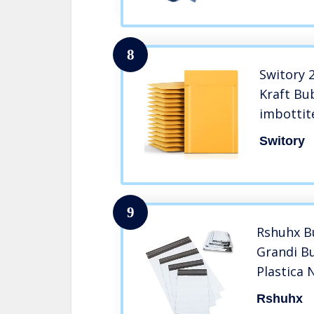
8
Switory 
Kraft Bu
imbottite
imballag
Switory
9
Rshuhx B
Grandi Bu
Plastica 
Postali P
Rshuhx
Spedizio