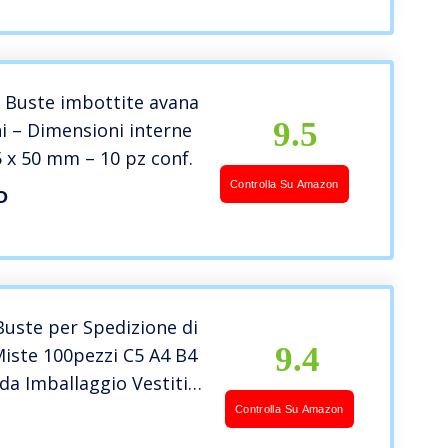
X46 25X36 Blu Rosa
pcs)
– Buste imbottite avana
9.5
i – Dimensioni interne
75 x 50 mm – 10 pz conf.
Controlla Su Amazon
O
uste per Spedizione di
9.4
Miste 100pezzi C5 A4 B4
da Imballaggio Vestiti
tali Sacchetti
Controlla Su Amazon
idi Bianca Autoadesive