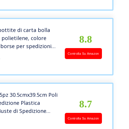
omissione
bile
ottite di carta bolla
8.8
 polietilene, colore
borse per spedizioni
ità per riporre
Controlla Su Amazon
A
 (5 buste, 120 x 220
5pz 30.5cmx39.5cm Poli
8.7
dizione Plastica
Buste di Spedizione
tali Buste per
Controlla Su Amazon
ggio