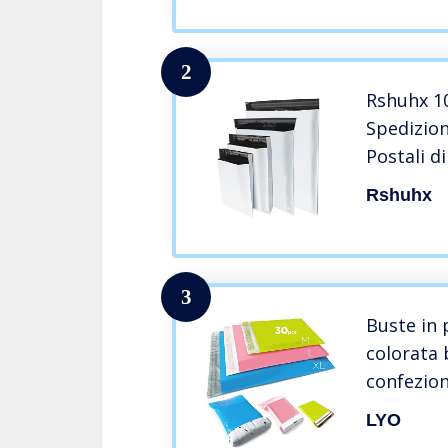
Impermea
Antistrap
2
Rshuhx 1
Spedizio
Postali d
A3/A4/B4
Rshuhx
Bianche M
Sacchett
Busta da
3
Buste in 
colorata 
confezion
abbigliam
LYO
scarpe bu