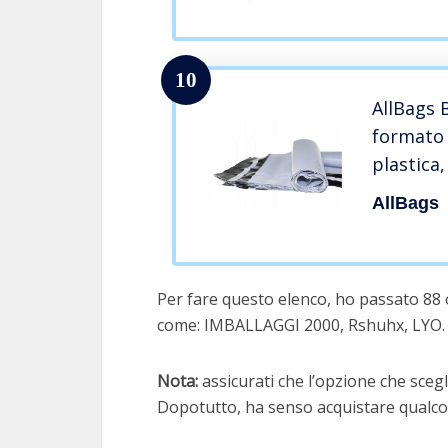
Antistrap
Indument
10
AllBags 
formato C
plastica
buste in 
AllBags
mm)
Per fare questo elenco, ho passato 88 o
come: IMBALLAGGI 2000, Rshuhx, LYO.
Nota:
assicurati che l’opzione che scegli
Dopotutto, ha senso acquistare qualcos