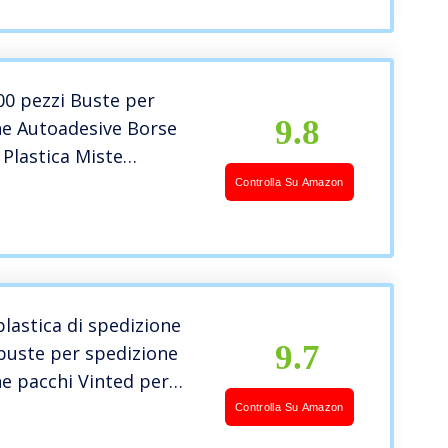
bili, Autoadesive e
po – A5, A4, A4+, A3
00 pezzi Buste per
9.8
ne Autoadesive Borse
i Plastica Miste
/C5 Nuovo Materiale
Controlla Su Amazon
ailing Postale Vestiti
i Impermeabile Espressi
 Imballaggio
plastica di spedizione
9.7
buste per spedizione
e pacchi Vinted per
ento librio scatola per
Controlla Su Amazon
ste spedizioni imballo