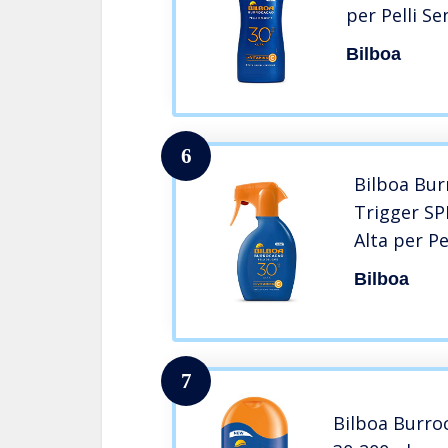
per Pelli Se
Vitamina C,
Bilboa
Protegge, S
Dermatolog
ml
6
Bilboa Bur
Trigger SP
Alta per Pe
con Vitami
Bilboa
Protegge, 
Dermatolo
ml
7
Bilboa Burro