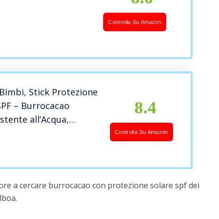
Controlla Su Amazon
 Bimbi, Stick Protezione
8.4
SPF – Burrocacao
stente all’Acqua,
 Eritema e Scottature
Controlla Su Amazon
Aloe Vera e Olio di
lci per Pelle Morbida,
ore a cercare burrocacao con protezione solare spf dei
lboa.