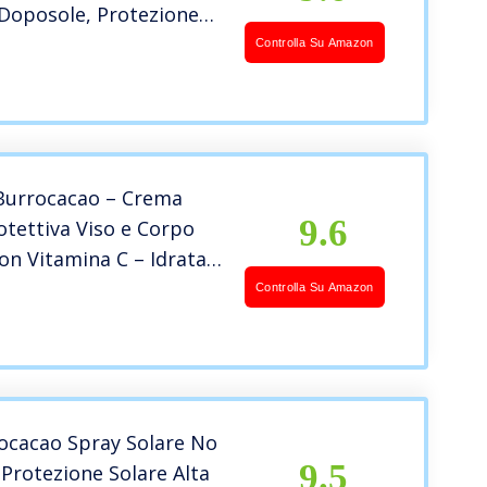
Doposole, Protezione
 30 e SPF 50+, Doposole
Controlla Su Amazon
nze per Prolungare
zatura, 3 Pezzi, 475 ml
 Burrocacao – Crema
9.6
otettiva Viso e Corpo
on Vitamina C – Idrata,
rotegge – per Pelli
Controlla Su Amazon
i – Dermatologicamente
– Tubo da 180 ml
ocacao Spray Solare No
9.5
 Protezione Solare Alta