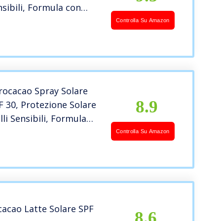
nsibili, Formula con
 Idrata, Nutre e
Controlla Su Amazon
enza Alcool,
icamente Testato, 200
rocacao Spray Solare
8.9
F 30, Protezione Solare
lli Sensibili, Formula
na C, Idrata, Nutre e
Controlla Su Amazon
Senza Alcool,
gicamente Testato, 250
cacao Latte Solare SPF
8.6