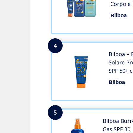
Corpo e 
Alta SPF
Bilboa
Nutribro
l’Abbron
4
Bilboa –
Solare Pr
SPF 50+ c
Nutre e P
Bilboa
Sensibil
Testato 
5
Bilboa Burr
Gas SPF 30,