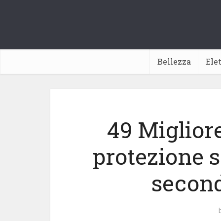
Bellezza
Ele
49 Miglior
protezione s
second