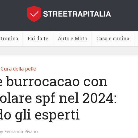
ttronica
Fai da te
Auto e Moto
Casa e cucina
Cura della pelle
e burrocacao con
olare spf nel 2024:
o gli esperti
by
Fernanda Pivano