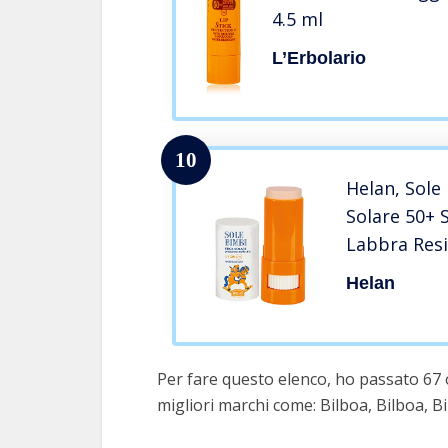
4.5 ml
L’Erbolario
10
Helan, Sole
Solare 50+ 
Labbra Resi
Protegge da
Helan
Solari, con 
Mandorle Do
8 ml
Per fare questo elenco, ho passato 67 
migliori marchi come: Bilboa, Bilboa, Bi