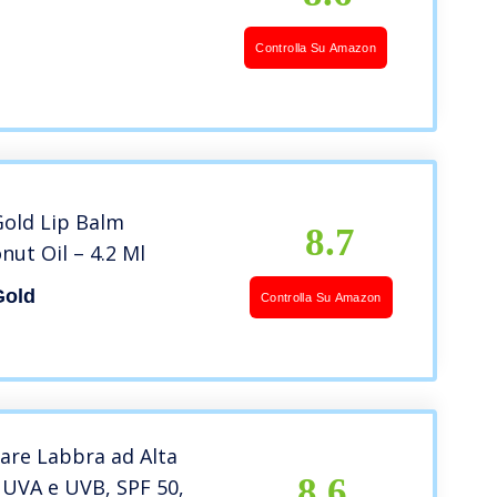
Controlla Su Amazon
Gold Lip Balm
8.7
ut Oil – 4.2 Ml
Gold
Controlla Su Amazon
olare Labbra ad Alta
8.6
 UVA e UVB, SPF 50,