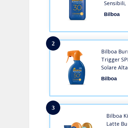
Sensibili
C, Idrata
Bilboa
Senza Alc
Dermatol
200 ml
2
Bilboa Bur
Trigger SP
Solare Alta
Formula co
Bilboa
Nutre e Pr
Dermatolo
ml
3
Bilboa K
Latte Bu