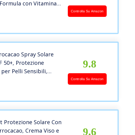
, Formula con Vitamina
, Nutre e Protegge,
Controlla Su Amazon
ool,
ogicamente Testato –
rocacao Spray Solare
9.8
F 50+, Protezione
 per Pelli Sensibili,
n Vitamina C, Idrata,
Controlla Su Amazon
otegge, Senza Alcool,
gicamente Testato, 250
it Protezione Solare Con
9.6
rrocacao, Crema Viso e