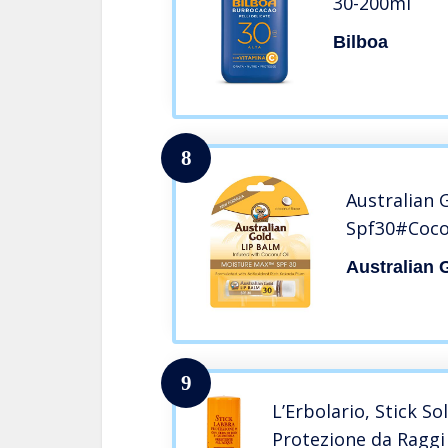
30-200ml
Bilboa
8
Australian 
Spf30#Cocon
Australian 
9
L’Erbolario, Stick S
Protezione da Raggi