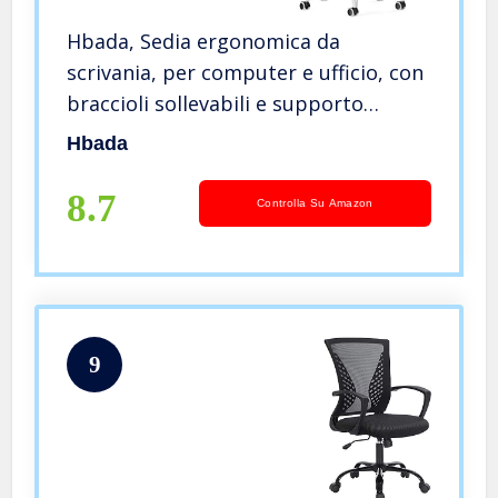
Hbada, Sedia ergonomica da
scrivania, per computer e ufficio, con
braccioli sollevabili e supporto
lombare, altezza regolabile
Hbada
8.7
Controlla Su Amazon
9