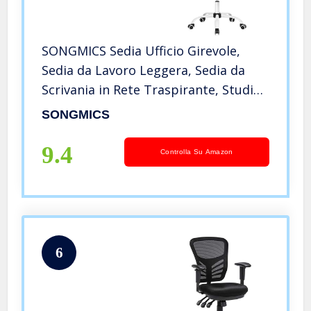
SONGMICS Sedia Ufficio Girevole,
Sedia da Lavoro Leggera, Sedia da
Scrivania in Rete Traspirante, Studio,
Ergonomica, Braccioli Ribaltabili,
SONGMICS
Supporto Lombare Regolabile, Nero
e Bianco OBN37WT
9.4
Controlla Su Amazon
6