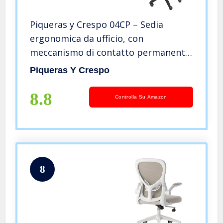
Piqueras y Crespo 04CP – Sedia
ergonomica da ufficio, con
meccanismo di contatto permanente,
regolabile in altezza e ruote per
Piqueras Y Crespo
parquet nero
8.8
Controlla Su Amazon
8