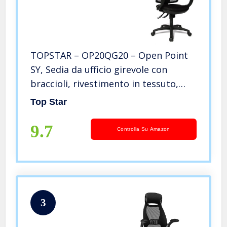
TOPSTAR – OP20QG20 – Open Point
SY, Sedia da ufficio girevole con
braccioli, rivestimento in tessuto,
Nero (schwarz)
Top Star
9.7
Controlla Su Amazon
3