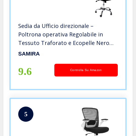
Sedia da Ufficio direzionale –
Poltrona operativa Regolabile in
Tessuto Traforato e Ecopelle Nero
MOD. Siena
SAMIRA
9.6
Controlla Su Amazon
5