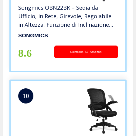
Songmics OBN22BK – Sedia da
Ufficio, in Rete, Girevole, Regolabile
in Altezza, Funzione di Inclinazione
Libera, Seduta e Schienale in Rete
SONGMICS
Respirante, Max Portata di 120 kg,
Nero
8.6
Controlla Su Amazon
10