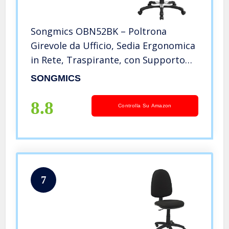
Songmics OBN52BK – Poltrona
Girevole da Ufficio, Sedia Ergonomica
in Rete, Traspirante, con Supporto
Lombare, Braccioli e Schienale
SONGMICS
Regolabili, Nero
8.8
Controlla Su Amazon
7