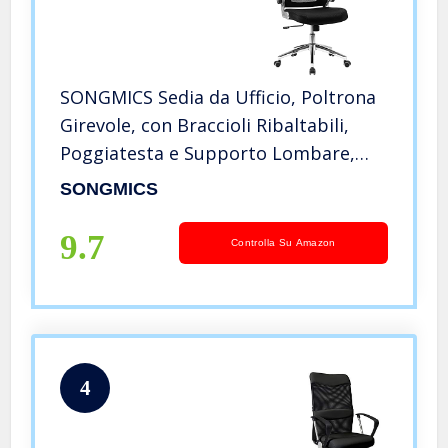
SONGMICS Sedia da Ufficio, Poltrona
Girevole, con Braccioli Ribaltabili,
Poggiatesta e Supporto Lombare,
Inclinazione ad Ondeggiamento,
SONGMICS
Superficie in Rete, Nero OBN86BK
9.7
Controlla Su Amazon
4