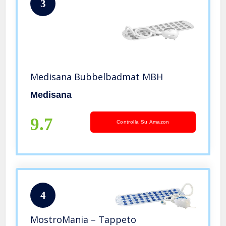
3
Medisana Bubbelbadmat MBH
Medisana
9.7
Controlla Su Amazon
4
MostroMania – Tappeto