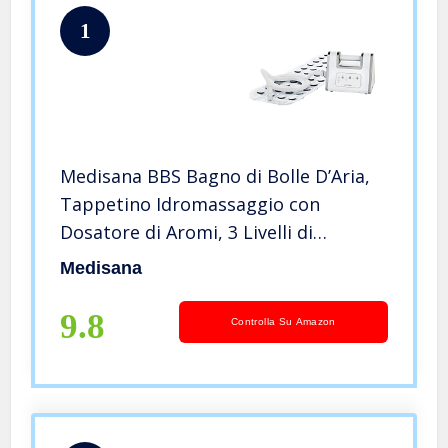
1
Medisana BBS Bagno di Bolle D’Aria,
Tappetino Idromassaggio con
Dosatore di Aromi, 3 Livelli di
Intensità, Funzione Timer, Adatto ad
Medisana
Ogni Vasca da Bagno, con
Telecomando, 2A Generazione
9.8
Controlla Su Amazon