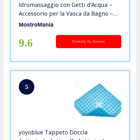
Idromassaggio con Getti d’Acqua –
Accessorio per la Vasca da Bagno –
Accessori Benessere – Idromassaggio
MostroMania
a Casa – Idee Regalo – Regali di
Natale
9.6
Controlla Su Amazon
5
yoyoblue Tappeto Doccia