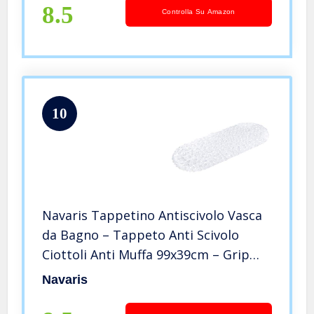
8.5
Controlla Su Amazon
10
Navaris Tappetino Antiscivolo Vasca
da Bagno – Tappeto Anti Scivolo
Ciottoli Anti Muffa 99x39cm – Grip
Aderente Piatto Doccia 162 Ventose
Navaris
Trasparente