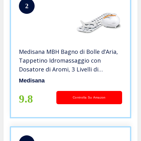
2
Medisana MBH Bagno di Bolle d’Aria,
Tappetino Idromassaggio con
Dosatore di Aromi, 3 Livelli di
Intensità, Adatto ad Ogni Vasca da
Medisana
Bagno, con Telecomando, per
Rilassare I Muscoli Tesi, 2A
9.8
Controlla Su Amazon
Generazione