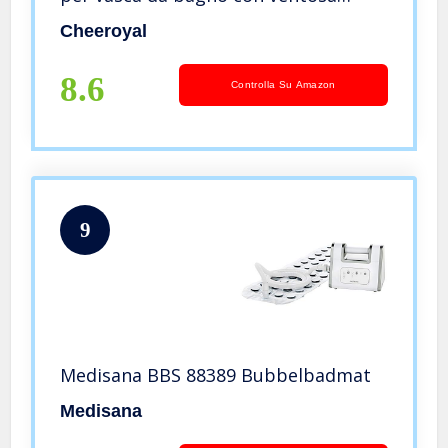
Comfort per vasca idromassaggio
Cheeroyal
Jacuzzi Spa Vasca idromassaggio
Tappetino da bagno con cuscino
8.6
Controlla Su Amazon
9
Medisana BBS 88389 Bubbelbadmat
Medisana