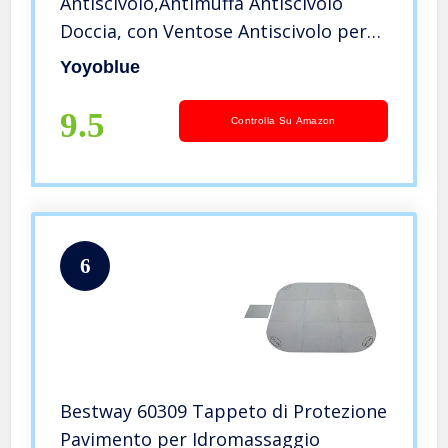
Antiscivolo,Antimuffa Antiscivolo
Doccia, con Ventose Antiscivolo per
Tappeti, Lavabile in Lavatrice
Yoyoblue
Tappetino Vasca Antiscivolo,
53x53cm (Blue)
9.5
Controlla Su Amazon
6
Bestway 60309 Tappeto di Protezione
Pavimento per Idromassaggio