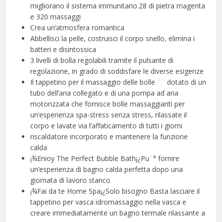
migliorano il sistema immunitario.28 di pietra magenta
e 320 massaggi
Crea un’atmosfera romantica
Abbellisci la pelle, costruisci il corpo snello, elimina i
batteri e disintossica
3 livelli di bolla regolabili tramite il pulsante di
regolazione, in grado di soddisfare le diverse esigenze
Il tappetino per il massaggio delle bolle ¨¨ dotato di un
tubo dell’aria collegato e di una pompa ad aria
motorizzata che fornisce bolle massaggianti per
un’esperienza spa-stress senza stress, rilassate il
corpo e lavate via l’affaticamento di tutti i giorni
riscaldatore incorporato e mantenere la funzione
calda
¡¾Enioy The Perfect Bubble Bath¡¿Pu¨° fornire
un’esperienza di bagno calda perfetta dopo una
giornata di lavoro stanco
¡¾Fai da te Home Spa¡¿Solo bisogno Basta lasciare il
tappetino per vasca idromassaggio nella vasca e
creare immediatamente un bagno termale rilassante a