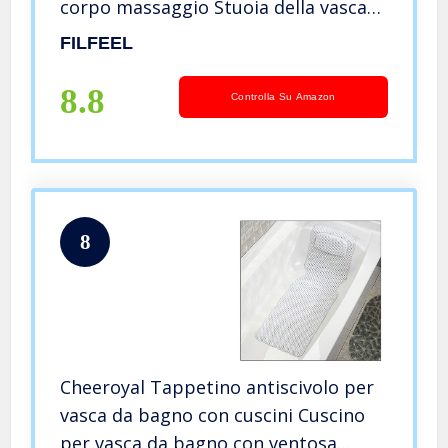
corpo massaggio Stuoia della vasca
da bagno della bolla for centri
FILFEEL
termali, Impermeabile
Antiscivolo(220V)
8.8
Controlla Su Amazon
8
Cheeroyal Tappetino antiscivolo per
vasca da bagno con cuscini Cuscino
per vasca da bagno con ventosa