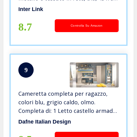
x 88-98 cm
Inter Link
8.7
Controlla Su Amazon
9
Cameretta completa per ragazzo,
colori blu, grigio caldo, olmo.
Completa di: 1 Letto castello armadio
+ scrivania – 2 Mensola – Comodini –
Dafne Italian Design
Sedia girevole – Armadio 1 anta. 100
% Made in Italy (SF21)