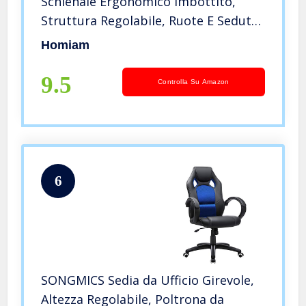
Schienale Ergonomico Imbottito,
Struttura Regolabile, Ruote E Seduta
Traspirante Per Ufficio, Gioco e
Homiam
Studio
9.5
Controlla Su Amazon
6
SONGMICS Sedia da Ufficio Girevole,
Altezza Regolabile, Poltrona da