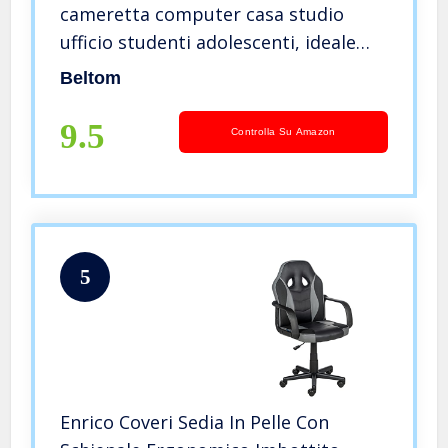
cameretta computer casa studio
ufficio studenti adolescenti, ideale
per bambini. Regolabile in altezza e
Beltom
girevole a 360° – Verde
9.5
Controlla Su Amazon
5
Enrico Coveri Sedia In Pelle Con