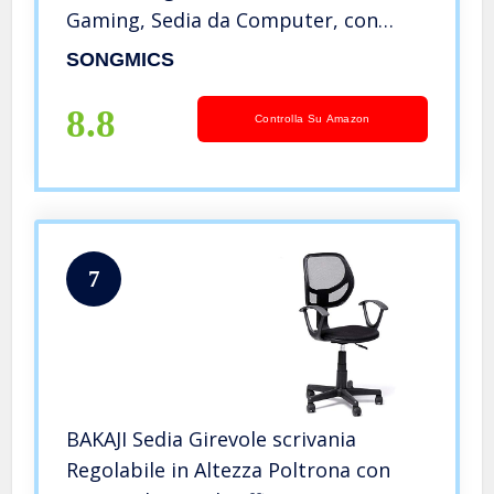
Gaming, Sedia da Computer, con
Meccanismo di Inclinazione, Nero e
SONGMICS
Blu OBG56L
8.8
Controlla Su Amazon
7
BAKAJI Sedia Girevole scrivania
Regolabile in Altezza Poltrona con