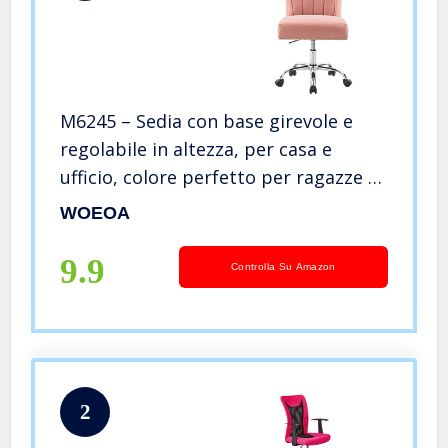
M6245 – Sedia con base girevole e
regolabile in altezza, per casa e
ufficio, colore perfetto per ragazze e
donne in ufficio
WOEOA
9.9
Controlla Su Amazon
2