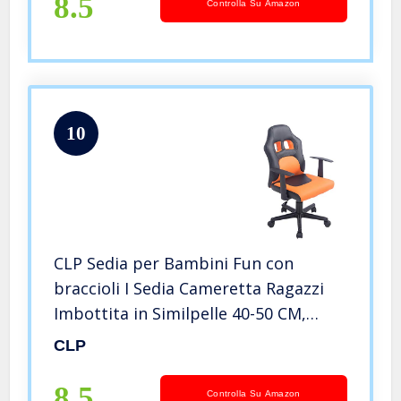
8.5
Controlla Su Amazon
10
CLP Sedia per Bambini Fun con
braccioli I Sedia Cameretta Ragazzi
Imbottita in Similpelle 40-50 CM,
Colore:Nero/Arancione
CLP
8.5
Controlla Su Amazon