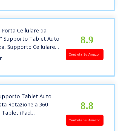
sta Galaxy Tab, Huawei
Porta Cellulare da
8.9
0° Supporto Tablet Auto
a, Supporto Cellulare
per Cruscotto,
Controlla Su Amazon
r
Cellulare Auto
Compatibile per iPad,
upporto Tablet Auto
8.8
sta Rotazione a 360
 Tablet iPad
ne 4,7-12,9” Porta
Controlla Su Amazon
uto per iPad PRO Mini