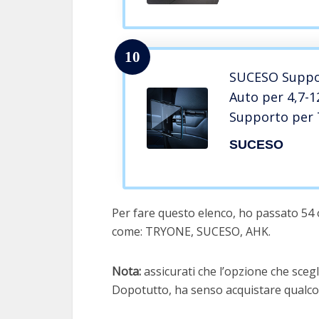
10
SUCESO Suppor
Auto per 4,7-12
Supporto per 
Rotazione 360 
SUCESO
Auto Universa
Smartphone,i
Nero
Per fare questo elenco, ho passato 54 
come: TRYONE, SUCESO, AHK.
Nota:
assicurati che l’opzione che scegli
Dopotutto, ha senso acquistare qualcos