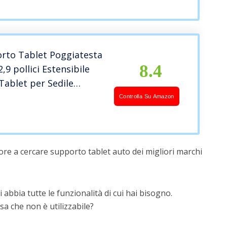
to Tablet Poggiatesta
8.4
,9 pollici Estensibile
Tablet per Sedile
Gradi Porta Tablet
Controlla Su Amazon
le per
Pad,Samsung,Huawei,Switch-
ore a cercare supporto tablet auto dei migliori marchi
 abbia tutte le funzionalità di cui hai bisogno.
a che non è utilizzabile?