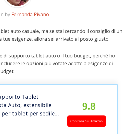
en by
Fernanda Pivano
blet auto casuale, ma se stai cercando il consiglio di un
e tue esigenze, allora sei arrivato al posto giusto.
e di supporto tablet auto o il tuo budget, perché ho
includere le opzioni più votate adatte a esigenze di
budget.
upporto Tablet
9.8
ta Auto, estensibile
per tablet per sedile
er iPad/Samsung Galaxy
Controlla Su Amazon
on Kindle Fire