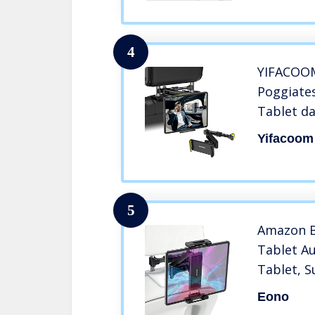
Mediapad 
Smartpho
4
YIFACOOM
Poggiate
Tablet d
Estensibi
Yifacoom
Poggiate
per 4-12.
Switch, i
5
Amazon B
Tablet A
Tablet, S
Tablet co
Eono
da 4,4 a 1