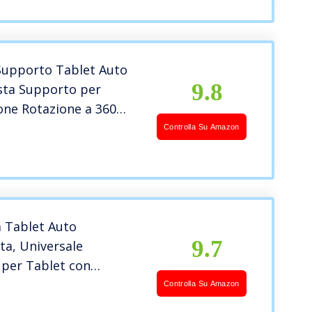
do Switch/Altri ecc di
ollici (Nero)
upporto Tablet Auto
9.8
sta Supporto per
ne Rotazione a 360
ta Tablet Auto
Controlla Su Amazon
e per 4-11 pollici iPad
 Air,Phone,Samsung
b,Switch,Kindle ecc –
 Tablet Auto
9.7
ta, Universale
per Tablet con
 a 360 Gradi per 4,4~11
Controlla Su Amazon
ad, Galaxy Tab,