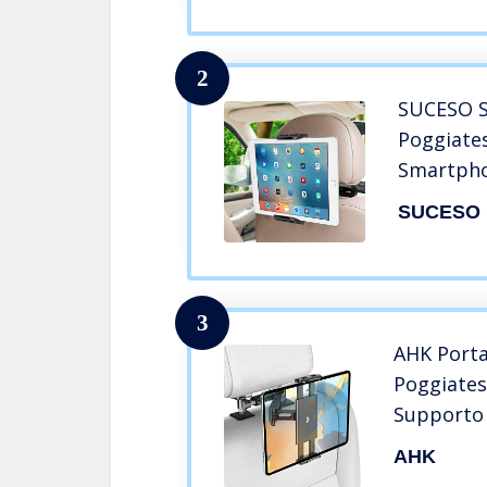
HD/Ninten
4,7-10,5 p
2
SUCESO S
Poggiate
Smartpho
Gradi Por
SUCESO
Universal
Pro Mini
Galaxy Ta
Nero
3
AHK Porta
Poggiates
Supporto 
Rotazione
AHK
Pollici iP