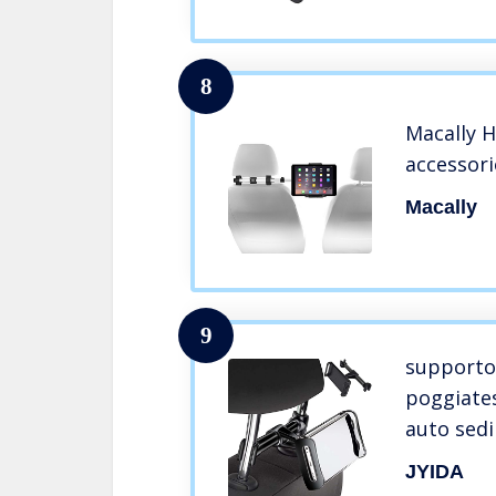
Air, Nint
Max XR X
8
Macally
accessori
Macally
9
supporto 
poggiate
auto sed
iPhone T
JYIDA
4,3-12” P