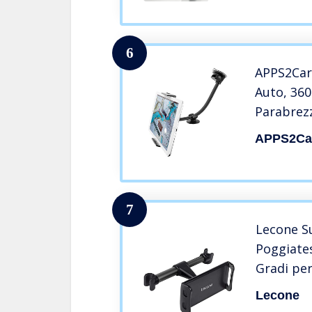
Poggiate
iPad
6
APPS2Car 
Auto, 36
Parabrezz
dar Auto 
APPS2Ca
Supporto 
Ventosa, 
iPhone
7
Lecone S
Poggiate
Gradi per
Smartpho
Lecone
Tablet A