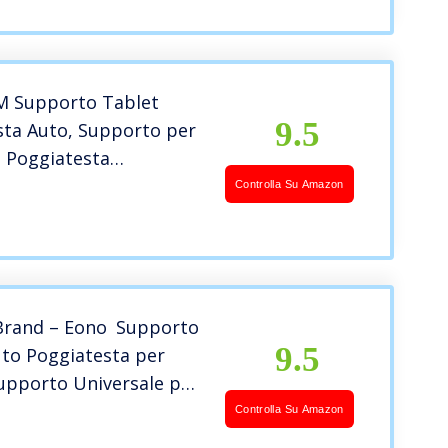
et d’autres
nes
 Supporto Tablet
9.5
sta Auto, Supporto per
a Poggiatesta
le, Supporto Tablet
Controlla Su Amazon
sta Auto Rotazione 360°
9″ Smartphone, Kindle,
Pad e altri Tablet
rand – Eono Supporto
9.5
uto Poggiatesta per
upporto Universale per
n Rotazione a 360 Gradi
Controlla Su Amazon
3 pollici, Porta Cellulare