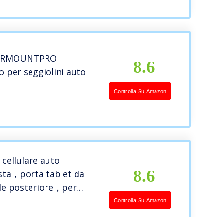
endp Switch, iPhone XS
 8 7 6, Samsung Tab ECC
 HRMOUNTPRO
8.6
o per seggiolini auto
Controlla Su Amazon
cellulare auto
8.6
sta，porta tablet da
ile posteriore，per
ablet iPad Smartphone
Controlla Su Amazon
orta Tablet Auto