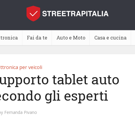
ttronica
Fai da te
Auto e Moto
Casa e cucina
ttronica per veicoli
upporto tablet auto
econdo gli esperti
by
Fernanda Pivano