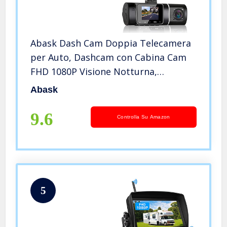
Abask Dash Cam Doppia Telecamera
per Auto, Dashcam con Cabina Cam
FHD 1080P Visione Notturna,
Grandangolare di 310°, G-Sensor,
Abask
Registrazione in Loop, Monitor di
Parcheggio, Scheda SD da 32 GB
9.6
Controlla Su Amazon
inclusa
5