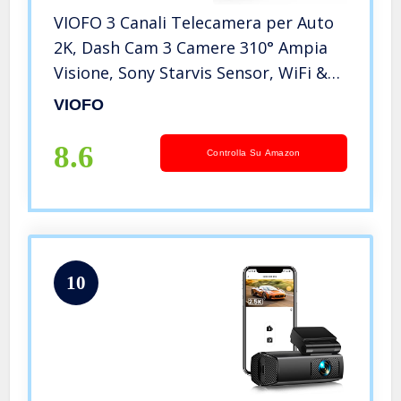
VIOFO 3 Canali Telecamera per Auto
2K, Dash Cam 3 Camere 310° Ampia
Visione, Sony Starvis Sensor, WiFi &
GPS & Visione Notturna & WDR & CPL
VIOFO
Filtro & Avanzato Modo di Parcheggio
& Istruzioni Vocali
8.6
Controlla Su Amazon
10