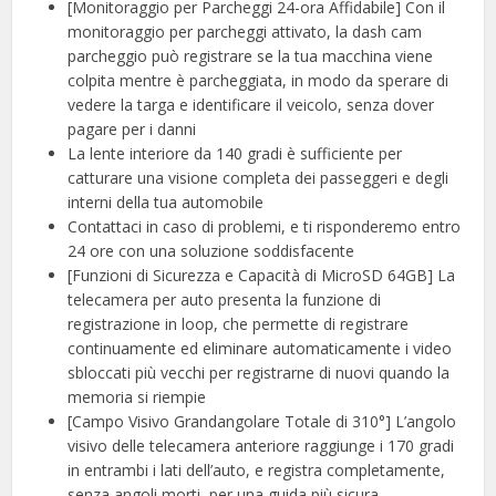
[Monitoraggio per Parcheggi 24-ora Affidabile] Con il
monitoraggio per parcheggi attivato, la dash cam
parcheggio può registrare se la tua macchina viene
colpita mentre è parcheggiata, in modo da sperare di
vedere la targa e identificare il veicolo, senza dover
pagare per i danni
La lente interiore da 140 gradi è sufficiente per
catturare una visione completa dei passeggeri e degli
interni della tua automobile
Contattaci in caso di problemi, e ti risponderemo entro
24 ore con una soluzione soddisfacente
[Funzioni di Sicurezza e Capacità di MicroSD 64GB] La
telecamera per auto presenta la funzione di
registrazione in loop, che permette di registrare
continuamente ed eliminare automaticamente i video
sbloccati più vecchi per registrarne di nuovi quando la
memoria si riempie
[Campo Visivo Grandangolare Totale di 310°] L’angolo
visivo delle telecamera anteriore raggiunge i 170 gradi
in entrambi i lati dell’auto, e registra completamente,
senza angoli morti, per una guida più sicura