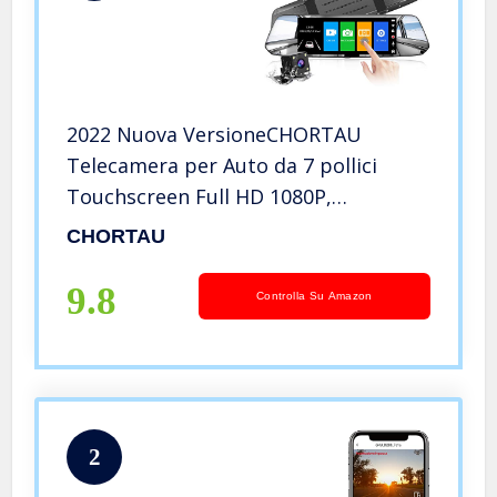
2022 Nuova VersioneCHORTAU
Telecamera per Auto da 7 pollici
Touchscreen Full HD 1080P,
Telecamera Grandangolare Anteriore
CHORTAU
e Telecamera Posteriore
impermeabile, con Sistema di
9.8
Controlla Su Amazon
Monitoraggio Inverso
2