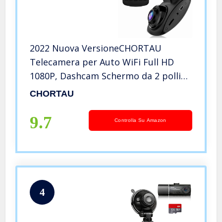
2022 Nuova VersioneCHORTAU
Telecamera per Auto WiFi Full HD
1080P, Dashcam Schermo da 2 pollici
170 ° Grandangolo, Videocamera per
CHORTAU
auto con Monitor di Parcheggio
9.7
Controlla Su Amazon
4