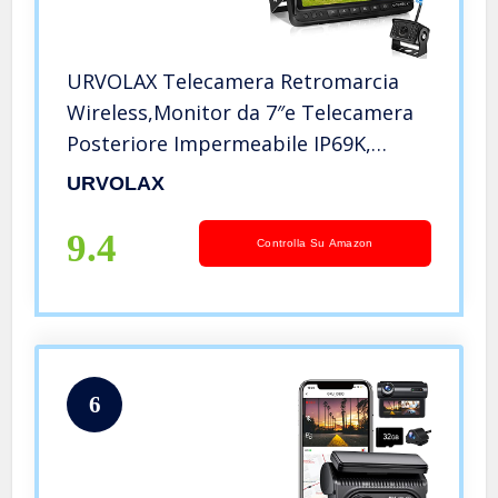
URVOLAX Telecamera Retromarcia
Wireless,Monitor da 7″e Telecamera
Posteriore Impermeabile IP69K,
Visione Notturna HD 1080P 170 °
URVOLAX
Grandangolare Telecamera
Parcheggio Auto per Roulotte
9.4
Controlla Su Amazon
Autocarri Auto
6