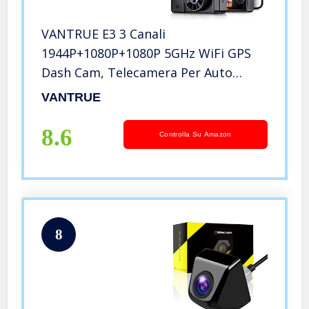
VANTRUE E3 3 Canali
1944P+1080P+1080P 5GHz WiFi GPS
Dash Cam, Telecamera Per Auto
Telecomando e controllo vocale,
VANTRUE
Modalità di Parcheggio Buffer,
Visione Notturna a Infrarossi
8.6
Controlla Su Amazon
Nascosta, 160°Max 512G
8