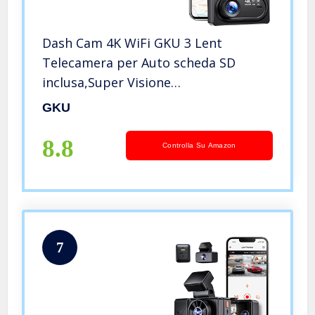
Dash Cam 4K WiFi GKU 3 Lent
Telecamera per Auto scheda SD
inclusa,Super Visione
Notturna,WDR,GPS,G-
GKU
Sensor,Registrazione in Loop,
Grandangolo 170°,24H Monitor di
8.8
Controlla Su Amazon
Parcheggio,Tipo-C,3,16 pollici
Schermo
7