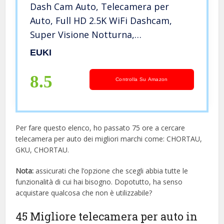
Dash Cam Auto, Telecamera per
Auto, Full HD 2.5K WiFi Dashcam,
Super Visione Notturna,
Grandangolare di 170°, G-Sensor,
EUKI
WDR, Registrazione in Loop, 24H
Monitor di Parcheggio
8.5
Controlla Su Amazon
Per fare questo elenco, ho passato 75 ore a cercare
telecamera per auto dei migliori marchi come: CHORTAU,
GKU, CHORTAU.
Nota:
assicurati che l’opzione che scegli abbia tutte le
funzionalità di cui hai bisogno. Dopotutto, ha senso
acquistare qualcosa che non è utilizzabile?
45 Migliore telecamera per auto in