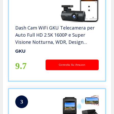
Dash Cam WiFi GKU Telecamera per
Auto Full HD 2.5K 1600P e Super
Visione Notturna, WDR, Design
Ultracompatto, Grandangolo di 170°,
GKU
G-Sensor, Registrazione in Loop, 24H
Monitor di Parcheggio,Max 128G
9.7
Controlla Su Amazon
3