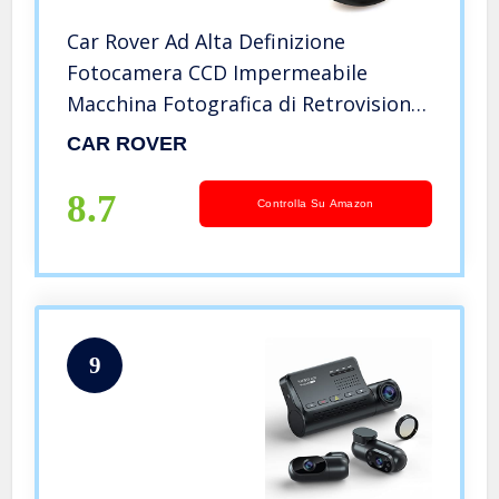
Car Rover Ad Alta Definizione
Fotocamera CCD Impermeabile
Macchina Fotografica di Retrovisione
con Ampio angolo di visione (Nero)
CAR ROVER
8.7
Controlla Su Amazon
9