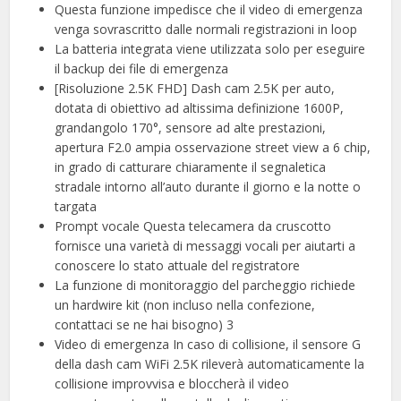
Questa funzione impedisce che il video di emergenza
venga sovrascritto dalle normali registrazioni in loop
La batteria integrata viene utilizzata solo per eseguire
il backup dei file di emergenza
[Risoluzione 2.5K FHD] Dash cam 2.5K per auto,
dotata di obiettivo ad altissima definizione 1600P,
grandangolo 170°, sensore ad alte prestazioni,
apertura F2.0 ampia osservazione street view a 6 chip,
in grado di catturare chiaramente il segnaletica
stradale intorno all’auto durante il giorno e la notte o
targata
Prompt vocale Questa telecamera da cruscotto
fornisce una varietà di messaggi vocali per aiutarti a
conoscere lo stato attuale del registratore
La funzione di monitoraggio del parcheggio richiede
un hardwire kit (non incluso nella confezione,
contattaci se ne hai bisogno) 3
Video di emergenza In caso di collisione, il sensore G
della dash cam WiFi 2.5K rileverà automaticamente la
collisione improvvisa e bloccherà il video