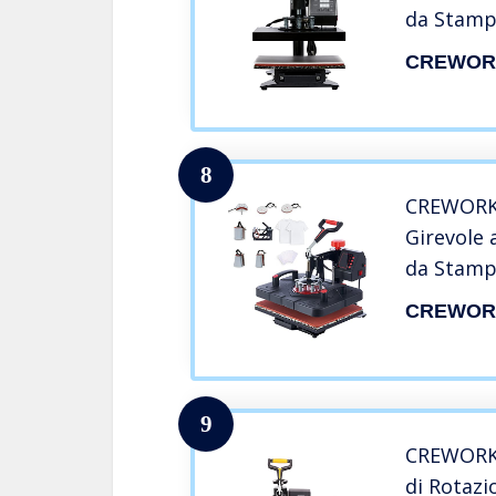
da Stamp
Termico,
CREWOR
Professio
Cappelli, 
25 cm 8 i
8
CREWORKS
Girevole 
da Stamp
Termico,
CREWOR
Professio
Cappelli, 
38 cm 8 i
9
CREWORKS
di Rotazi