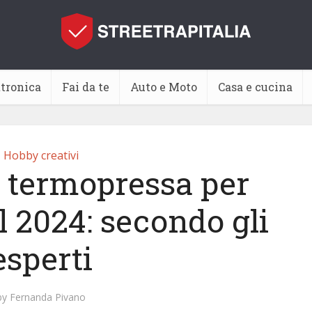
ttronica
Fai da te
Auto e Moto
Casa e cucina
Hobby creativi
e termopressa per
l 2024: secondo gli
esperti
by
Fernanda Pivano