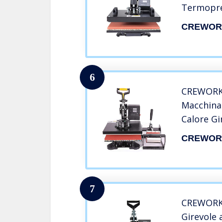
Termopre
Sublimaz
CREWOR
Stampante
Cappelli 
CM)
6
CREWORKS
Macchina
Calore Gi
Pressa p
CREWOR
Trasferim
Piastra 
23 cm)
7
CREWORKS
Girevole 