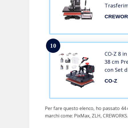
Trasferim
Termopre
CREWOR
Shirt, Ma
Piastrelle
10
CO-Z 8 in
38 cm Pre
con Set d
Tazze, T
CO-Z
Professio
Gradi per
Borse, Pi
Per fare questo elenco, ho passato 44 
marchi come: PixMax, ZLH, CREWORKS.