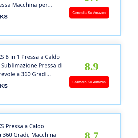
ssa Macchina per
ione Trasferimento
Controlla Su Amazon
KS
 per T-Shirt Fai da Te
Tazze e Borse (30 x 38
 8 in 1 Pressa a Caldo
8.9
 Sublimazione Pressa di
revole a 360 Gradi
er Stampa Magliette
Controlla Su Amazon
KS
ento T Shirt Cappello
Tazza Termopressa (30 x
 Pressa a Caldo
8.7
a 360 Gradi, Macchina