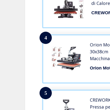
di Calor
Pressa p
CREWO
Trasferi
Piastra 
x 38 cm)
4
Orion Mo
30x38cm P
Macchina
per Stam
Orion Mo
Trasferim
Shirt Ta
Modello) (
5
CREWORKS
Pressa p