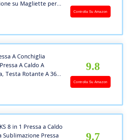
one su Magliette per
zzazione
Controlla Su Amazon
ssa A Conchiglia
9.8
Pressa A Caldo A
a, Testa Rotante A 360°,
 Transfer Professionale
Controlla Su Amazon
, Per Maglietta,
Per Telefono,
o Per Mouse,
so
 8 in 1 Pressa a Caldo
9.7
 Sublimazione Pressa