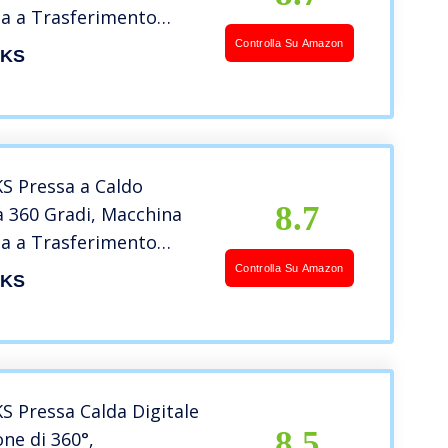
a a Trasferimento
 Termopressa
Controlla Su Amazon
KS
nale per Magliette,
Borse, Piastrelle (30 x
n 1)
 Pressa a Caldo
8.7
a 360 Gradi, Macchina
a a Trasferimento
 Termopressa
Controlla Su Amazon
KS
nale per Magliette,
Borse, Piastrelle (30 x
n 1)
 Pressa Calda Digitale
8.5
one di 360°,