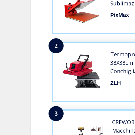
Sublimazi
Personali
PixMax
2
Termopre
38X38cm 
Conchigli
Macchina
ZLH
Da 1600 W
Custodia 
Tappetin
Altro,Ros
3
CREWORKS
Macchina