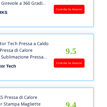
e Girevole a 360 Gradi
er Stampa Magliette
Controlla Su Amazon
RKS
mento T Shirt Cappello
Tazza Termopressa (38
tor Tech Pressa a Caldo
9.5
ressa di Calore
 Sublimazione Pressa
pa Magliette
Controlla Su Amazon
tor Tech
ento a 360 Gradi per T-
ppo Tazza (Nuovo
8 in 1)
 Pressa di Calore
9.4
er Stampa Magliette