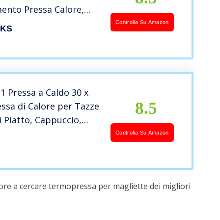
ento Pressa Calore,
ssa Macchina per T-
Controlla Su Amazon
KS
gliette, Cappelli, Borse,
 (25 x 30 CM 8 in 1)
 1 Pressa a Caldo 30 x
8.5
ssa di Calore per Tazze
i Piatto, Cappuccio,
ermopressa
Controlla Su Amazon
nale Oscillante 360
 Magliette, Cappelli,
astrelle
ore a cercare termopressa per magliette dei migliori