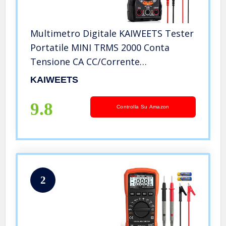
Multimetro Digitale KAIWEETS Tester
Portatile MINI TRMS 2000 Conta
Tensione CA CC/Corrente
CC/Resistenza/Continuità/Diodi,
KAIWEETS
Doppio Isolamento
9.8
Controlla Su Amazon
2