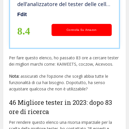
dell’analizzatore del tester delle celle
a bottone, strumento di riparazione
Fdit
dell’orologio portatile, per orologiai
8.4
Controlla Su Amazon
Per fare questo elenco, ho passato 83 ore a cercare tester
dei migliori marchi come: KAIWEETS, coczow, Aicevoos.
Nota:
assicurati che l’opzione che scegli abbia tutte le
funzionalità di cui hai bisogno. Dopotutto, ha senso
acquistare qualcosa che non è utilizzabile?
46 Migliore tester in 2023: dopo 83
ore di ricerca
Per rendere questo elenco una risorsa imparziale per la
scelta della migliore tester, ​​ho contattato 28 esperti e