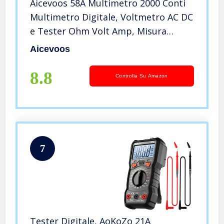
Aicevoos 58A Multimetro 2000 Conti
Multimetro Digitale, Voltmetro AC DC
e Tester Ohm Volt Amp, Misura
Tensione, Corrente, Resistenza;
Aicevoos
Verifica filo sotto tensione, continuità
(corrente DC)
8.8
Controlla Su Amazon
7
Tester Digitale, AoKoZo 21A