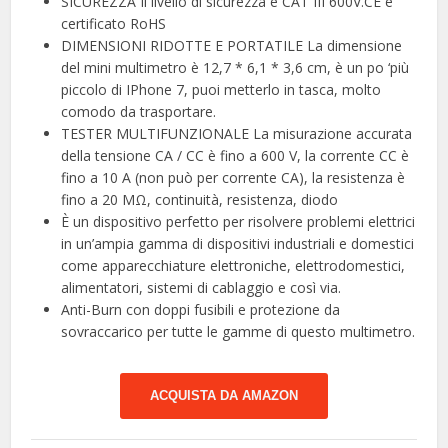
SICUREZZA Il livello di sicurezza è CAT III 600V.CE e
certificato RoHS
DIMENSIONI RIDOTTE E PORTATILE La dimensione
del mini multimetro è 12,7 * 6,1 * 3,6 cm, è un po ‘più
piccolo di IPhone 7, puoi metterlo in tasca, molto
comodo da trasportare.
TESTER MULTIFUNZIONALE La misurazione accurata
della tensione CA / CC è fino a 600 V, la corrente CC è
fino a 10 A (non può per corrente CA), la resistenza è
fino a 20 MΩ, continuità, resistenza, diodo
È un dispositivo perfetto per risolvere problemi elettrici
in un’ampia gamma di dispositivi industriali e domestici
come apparecchiature elettroniche, elettrodomestici,
alimentatori, sistemi di cablaggio e così via.
Anti-Burn con doppi fusibili e protezione da
sovraccarico per tutte le gamme di questo multimetro.
ACQUISTA DA AMAZON