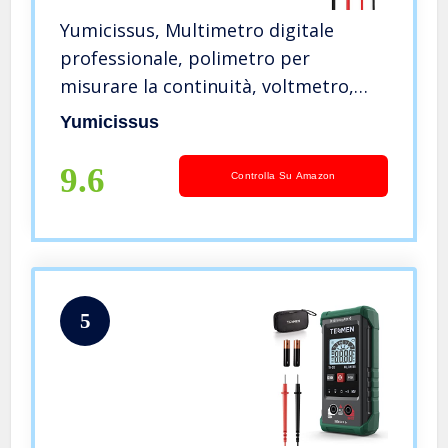
Yumicissus, Multimetro digitale
professionale, polimetro per
misurare la continuità, voltmetro,
amperometro, ohmmetro, tester di
Yumicissus
tensione continua, resistenza, puntali
e mini custodie
9.6
Controlla Su Amazon
5