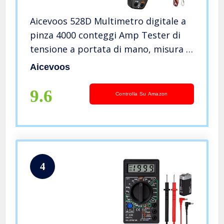
Aicevoos 528D Multimetro digitale a
pinza 4000 conteggi Amp Tester di
tensione a portata di mano, misura la
tensione di corrente Temperatura
Aicevoos
Capacitanza Resistenza Diodi
9.6
Controlla Su Amazon
4