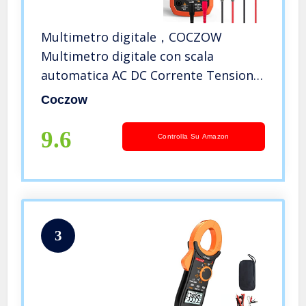
Multimetro digitale，COCZOW
Multimetro digitale con scala
automatica AC DC Corrente Tensione
Resistenza Capacità Tester di
Coczow
frequenza NCV con puntali
Multimetro digitale portatile
9.6
Controlla Su Amazon
3