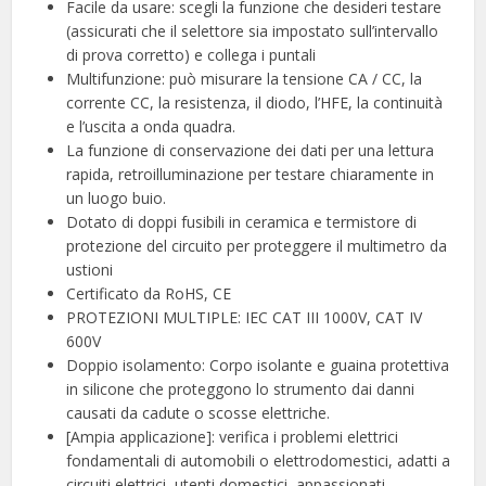
Facile da usare: scegli la funzione che desideri testare
(assicurati che il selettore sia impostato sull’intervallo
di prova corretto) e collega i puntali
Multifunzione: può misurare la tensione CA / CC, la
corrente CC, la resistenza, il diodo, l’HFE, la continuità
e l’uscita a onda quadra.
La funzione di conservazione dei dati per una lettura
rapida, retroilluminazione per testare chiaramente in
un luogo buio.
Dotato di doppi fusibili in ceramica e termistore di
protezione del circuito per proteggere il multimetro da
ustioni
Certificato da RoHS, CE
PROTEZIONI MULTIPLE: IEC CAT III 1000V, CAT IV
600V
Doppio isolamento: Corpo isolante e guaina protettiva
in silicone che proteggono lo strumento dai danni
causati da cadute o scosse elettriche.
[Ampia applicazione]: verifica i problemi elettrici
fondamentali di automobili o elettrodomestici, adatti a
circuiti elettrici, utenti domestici, appassionati,