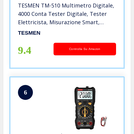
TESMEN TM-510 Multimetro Digitale,
4000 Conta Tester Digitale, Tester
Elettricista, Misurazione Smart,
Autoranging, Tensione Senza
TESMEN
Contatto, Misura Tensione AC/DC,
Resistenza, Continuità – Verde
9.4
Controlla Su Amazon
6