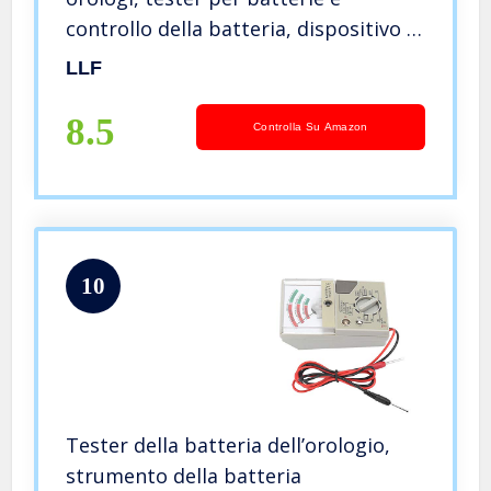
controllo della batteria, dispositivo di
misurazione
LLF
8.5
Controlla Su Amazon
10
Tester della batteria dell’orologio,
strumento della batteria