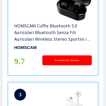
HOMSCAM Cuffie Bluetooth 5.0
Auricolari Bluetooth Senza Fili
Auricolari Wireless Stereo Sportivi in
Ear con Custodia da Ricarica 800mAh
HOMSCAM
Microfono Leggeri Hi-Fi per iOS
Android Smartphone PC
9.7
Controlla Su Amazon
3