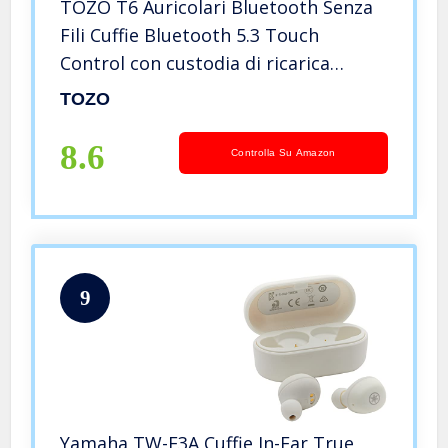
TOZO T6 Auricolari Bluetooth Senza
Fili Cuffie Bluetooth 5.3 Touch
Control con custodia di ricarica
suono di alta qualità, con bassi
TOZO
profondi per corsa e sport nero
8.6
Controlla Su Amazon
9
Yamaha TW-E3A Cuffie In-Ear True