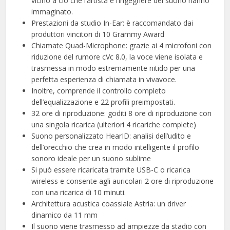
vicino a ciò che l’artista e l’ingegnere del suono hanno
immaginato.
Prestazioni da studio In-Ear: è raccomandato dai
produttori vincitori di 10 Grammy Award
Chiamate Quad-Microphone: grazie ai 4 microfoni con
riduzione del rumore cVc 8.0, la voce viene isolata e
trasmessa in modo estremamente nitido per una
perfetta esperienza di chiamata in vivavoce.
Inoltre, comprende il controllo completo
dell’equalizzazione e 22 profili preimpostati.
32 ore di riproduzione: goditi 8 ore di riproduzione con
una singola ricarica (ulteriori 4 ricariche complete)
Suono personalizzato HearID: analisi dell’udito e
dell’orecchio che crea in modo intelligente il profilo
sonoro ideale per un suono sublime
Si può essere ricaricata tramite USB-C o ricarica
wireless e consente agli auricolari 2 ore di riproduzione
con una ricarica di 10 minuti.
Architettura acustica coassiale Astria: un driver
dinamico da 11 mm
Il suono viene trasmesso ad ampiezze da stadio con