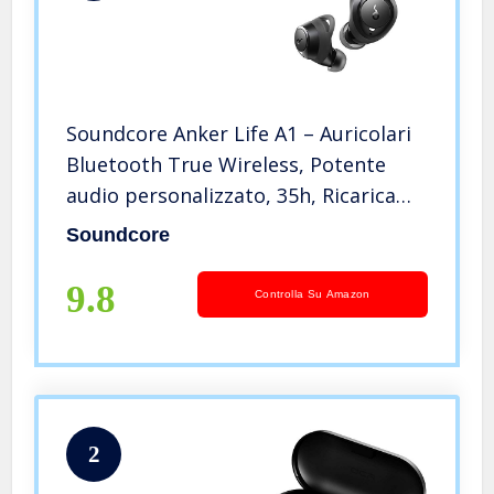
Soundcore Anker Life A1 – Auricolari
Bluetooth True Wireless, Potente
audio personalizzato, 35h, Ricarica
wireless, Ricarica rapida USB-C,
Soundcore
Grado IPX7, Controllo pulsanti, Nero
9.8
Controlla Su Amazon
2