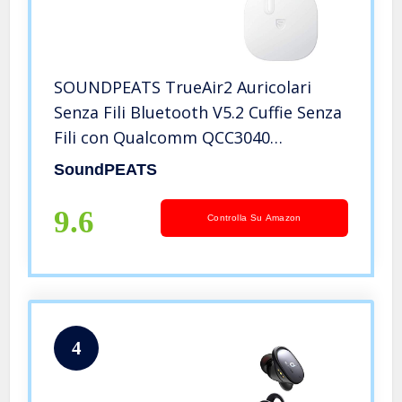
SOUNDPEATS TrueAir2 Auricolari
Senza Fili Bluetooth V5.2 Cuffie Senza
Fili con Qualcomm QCC3040
TrueWireless Mirroring 4-Mic cVc 8.0
SoundPEATS
Totale 25 Ore
9.6
Controlla Su Amazon
4