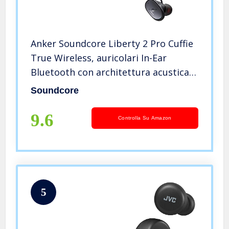
Anker Soundcore Liberty 2 Pro Cuffie
True Wireless, auricolari In-Ear
Bluetooth con architettura acustica
coassiale Astria, 32 ore di
Soundcore
riproduzione, equalizzazione
personalizzata, ricarica wireless
9.6
Controlla Su Amazon
5