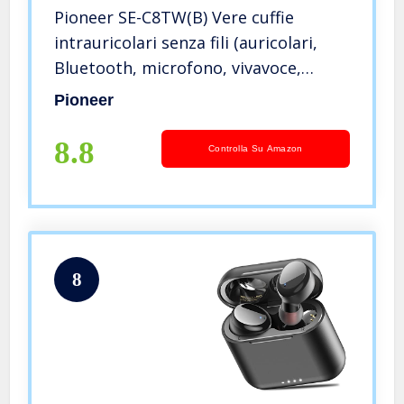
Pioneer SE-C8TW(B) Vere cuffie
intrauricolari senza fili (auricolari,
Bluetooth, microfono, vivavoce,
riproduzione di 3 ore con batteria
Pioneer
extra nella custodia da trasporto),
nero
8.8
Controlla Su Amazon
8