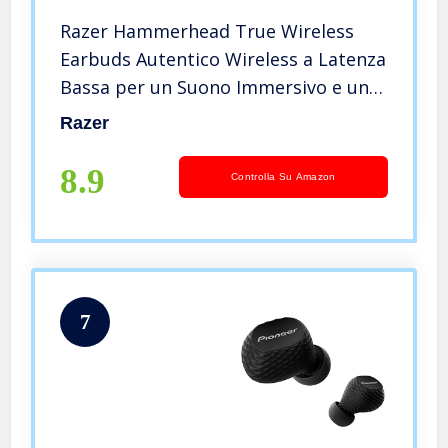
Razer Hammerhead True Wireless
Earbuds Autentico Wireless a Latenza
Bassa per un Suono Immersivo e un
Vero Beneficio di Gioco, Design
Razer
Resistente all’Acqua, Driver da 13
mm, Bluetooth 5.0, Nero
8.9
Controlla Su Amazon
7