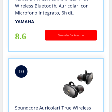
Wireless Bluetooth, Auricolari con
Microfono Integrato, 6h di
Autonomia con 1 sola Ricarica,
YAMAHA
Impermeabili IPX5, Custodia di
Ricarica, Bianco
8.6
Controlla Su Amazon
10
Soundcore Auricolari True Wireless