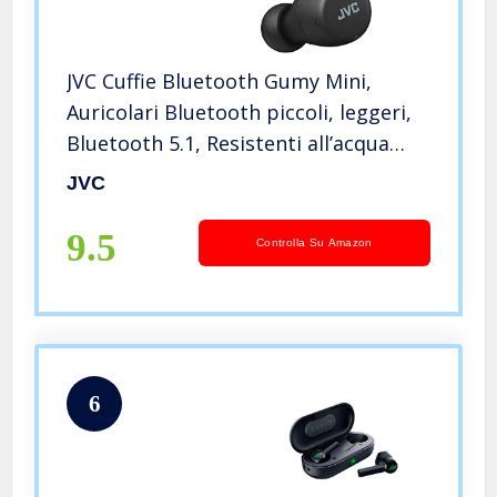
JVC Cuffie Bluetooth Gumy Mini,
Auricolari Bluetooth piccoli, leggeri,
Bluetooth 5.1, Resistenti all’acqua
(IPX4), Batteria a lunga durata (fino a
JVC
15 ore) – HA-Z55T-B (Nero)
9.5
Controlla Su Amazon
6