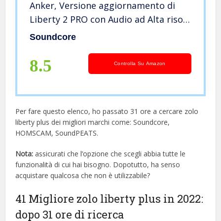
Anker, Versione aggiornamento di
Liberty 2 PRO con Audio ad Alta risol.
modalità LDAC e Trasparenza, 7 Ore
Soundcore
di Riproduzione. Equalizzatore
Personalizzato HearID
8.5
Controlla Su Amazon
Per fare questo elenco, ho passato 31 ore a cercare zolo
liberty plus dei migliori marchi come: Soundcore,
HOMSCAM, SoundPEATS.
Nota:
assicurati che l’opzione che scegli abbia tutte le
funzionalità di cui hai bisogno. Dopotutto, ha senso
acquistare qualcosa che non è utilizzabile?
41 Migliore zolo liberty plus in 2022:
dopo 31 ore di ricerca