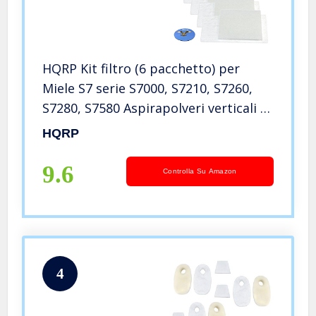
HQRP Kit filtro (6 pacchetto) per
Miele S7 serie S7000, S7210, S7260,
S7280, S7580 Aspirapolveri verticali +
HQRP Sottobicchieri
HQRP
9.6
Controlla Su Amazon
4