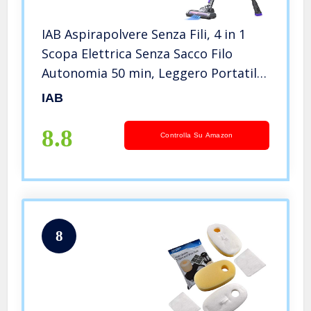
IAB Aspirapolvere Senza Fili, 4 in 1
Scopa Elettrica Senza Sacco Filo
Autonomia 50 min, Leggero ​Portatile
Aspirapolvere Verticale con
IAB
Aspirazione Potente Silenziosa ​per
Case Auto Sofa Animal
8.8
Controlla Su Amazon
8