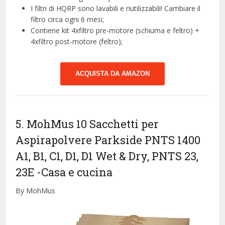
I filtri di HQRP sono lavabili e riutilizzabili! Cambiare il
filtro circa ogni 6 mesi;
Contiene kit 4xfiltro pre-motore (schiuma e feltro) +
4xfiltro post-motore (feltro);
ACQUISTA DA AMAZON
5. MohMus 10 Sacchetti per
Aspirapolvere Parkside PNTS 1400
A1, B1, C1, D1, D1 Wet & Dry, PNTS 23,
23E
-Casa e cucina
By MohMus