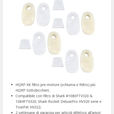
HQRP Kit filtro pre-motore (schiuma e feltro) più
HQRP Sottobicchieri;
Compatibile con filtro di Shark #1080FTV320 &
1084FTV320; Shark Rocket DeluxePro HV320 serie e
TruePet HV322;
2 settimane di garanzia per articoli difettosi all’arivo!