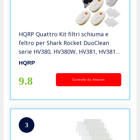
HQRP Quattro Kit filtri schiuma e
feltro per Shark Rocket DuoClean
serie HV380, HV380W, HV381, HV381C,
HV382, HV384Q Aspirapolveri verticali
HQRP
+ HQRP Sottobicchieri
9.8
Controlla Su Amazon
3