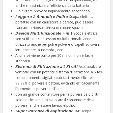
anche massimizzare l’efficienza della batteria.
Ciò evitare provoca inquinamento secondario
𝙇𝙚𝙜𝙜𝙚𝙧𝙤 & 𝙎𝙚𝙢𝙥𝙡𝙞𝙘𝙚 𝙋𝙪𝙡𝙞𝙧𝙚 Scopa elettrica
portatile con un caricatore a parete, può essere
caricato o riposto senza occupare spazio
𝘿𝙚𝙨𝙞𝙜𝙣 𝙈𝙪𝙡𝙩𝙞𝙛𝙪𝙣𝙯𝙞𝙤𝙣𝙖𝙡𝙚 4 𝙞𝙣 1 Scopa elettrica
senza fili con 4 accessori multifunzionali, viene
utilizzato anche per pulire polvere o capelli su divani,
letti, tastiere, automobili, ecc
Anche se viene pulito per 50 minuti, non è facile
stancarsi
𝙎𝙞𝙨𝙩𝙚𝙢𝙖 𝙙𝙞 𝙁𝙞𝙡𝙩𝙧𝙖𝙯𝙞𝙤𝙣𝙚 𝙖 5 𝙎𝙩𝙧𝙖𝙩𝙞 Aspirapolvere
verticale con un potente sistema di filtrazione a 5 fasi
completamente sigillato può facilmente filtrare il
99,99% di polvere e batteri, evitando efficacemente
l’aumento di polvere nell’aria
Con un grande contenitore per la polvere da 0,6 litri,
solo un clic con puo svuotare il contenitore della
polvere, anche essere lavato e pulito.
𝙎𝙪𝙥𝙚𝙧 𝙋𝙤𝙩𝙚𝙣𝙯𝙖 𝙙𝙞 𝘼𝙨𝙥𝙞𝙧𝙖𝙯𝙞𝙤𝙣𝙚 IAB scopa