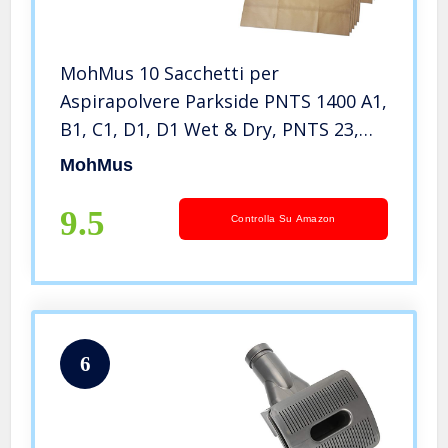
MohMus 10 Sacchetti per
Aspirapolvere Parkside PNTS 1400 A1,
B1, C1, D1, D1 Wet & Dry, PNTS 23,
23E
MohMus
9.5
Controlla Su Amazon
6