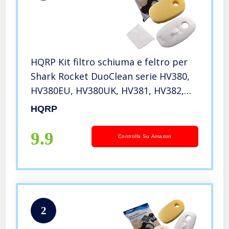
HQRP Kit filtro schiuma e feltro per
Shark Rocket DuoClean serie HV380,
HV380EU, HV380UK, HV381, HV382,
HV384 Aspirapolveri verticali
HQRP
9.9
Controlla Su Amazon
2