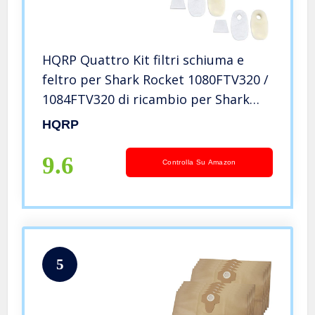
HQRP Quattro Kit filtri schiuma e
feltro per Shark Rocket 1080FTV320 /
1084FTV320 di ricambio per Shark
Rocket DeluxePro HV320 serie
HQRP
Aspirapolveri verticali + HQRP
Sottobicchieri
9.6
Controlla Su Amazon
5