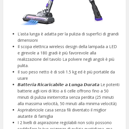
L’asta lunga è adatta per la pulizia di superfici di grandi
dimensioni
Il scopa elettrica wireless design della lampada a LED
e girevole a 180 gradi è più favorevole alla
realizzazione del tavolo La polvere negli angoli è più
pulita.
Il suo peso netto è di soli 1.5 kg ed è più portatile da
usare
𝘽𝙖𝙩𝙩𝙚𝙧𝙞𝙖 𝙍𝙞𝙘𝙖𝙧𝙞𝙘𝙖𝙗𝙞𝙡𝙚 𝙖 𝙇𝙪𝙣𝙜𝙖 𝘿𝙪𝙧𝙖𝙩𝙖 Le potenti
batterie agli ioni di litio a 6 celle offrono fino a 50
minuti di pulizia ininterrotta senza perdita (25 minuti
alla massima velocità, 50 minuti alla minima velocità)
Asprirabriciole casa senza fili diventato il miglior
aiutante di famiglia
I 2 livelli di aspirazione regolabili non solo possono
soddisfare le tue esigenze di pulizia quotidiana, ma