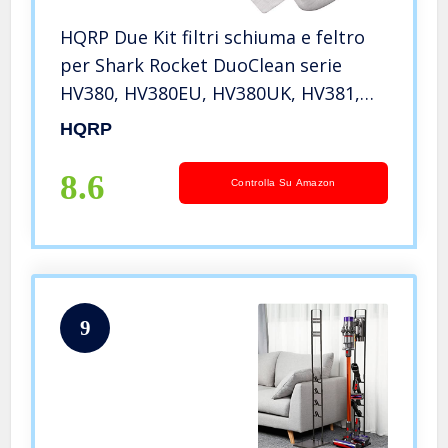
HQRP Due Kit filtri schiuma e feltro
per Shark Rocket DuoClean serie
HV380, HV380EU, HV380UK, HV381,
HV382, HV384 Aspirapolveri verticali
HQRP
8.6
Controlla Su Amazon
9