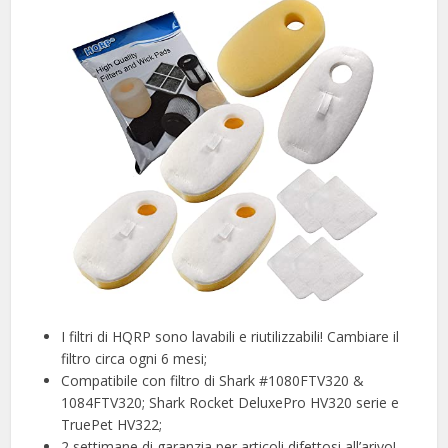
I filtri di HQRP sono lavabili e riutilizzabili! Cambiare il
filtro circa ogni 6 mesi;
Compatibile con filtro di Shark #1080FTV320 &
1084FTV320; Shark Rocket DeluxePro HV320 serie e
TruePet HV322;
2 settimane di garanzia per articoli difettosi all’arivo!