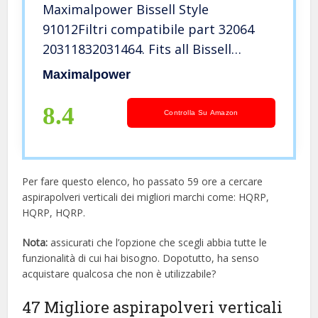
Maximalpower Bissell Style
91012Filtri compatibile part 32064
20311832031464. Fits all Bissell
Powerclean Powerforce aspirapolveri
Maximalpower
verticali 1 Filter
8.4
Controlla Su Amazon
Per fare questo elenco, ho passato 59 ore a cercare
aspirapolveri verticali dei migliori marchi come: HQRP,
HQRP, HQRP.
Nota:
assicurati che l’opzione che scegli abbia tutte le
funzionalità di cui hai bisogno. Dopotutto, ha senso
acquistare qualcosa che non è utilizzabile?
47 Migliore aspirapolveri verticali