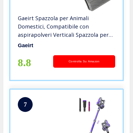
Gaeirt Spazzola per Animali
Domestici, Compatibile con
aspirapolveri Verticali Spazzola per
spolverare Comoda per Rimuovere i
Gaeirt
peli di Animali Domestici ostinati da
Scale e tappezzeria
8.8
Controlla Su Amazon
7