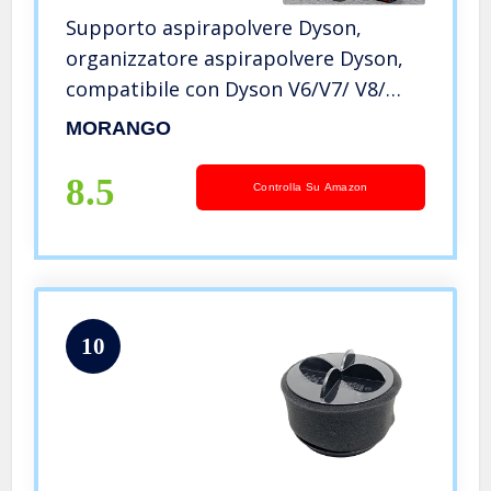
Supporto aspirapolvere Dyson,
organizzatore aspirapolvere Dyson,
compatibile con Dyson V6/V7/ V8/
V10/ V11/ DC58/ DC59/ DC62/ DC74,
MORANGO
supporto per il pavimento, senza
forare la parete. Staffa Verticale.
8.5
Controlla Su Amazon
10