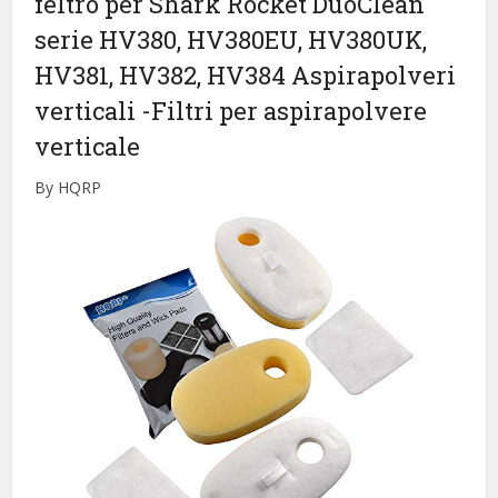
feltro per Shark Rocket DuoClean
serie HV380, HV380EU, HV380UK,
HV381, HV382, HV384 Aspirapolveri
verticali
-Filtri per aspirapolvere
verticale
By HQRP