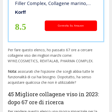
Filler Complex, Collagene marino,
Vitamina PP Azione antirughe,
Korff
idratante, illuminante 50 mll
8.5
Controlla Su Amazon
Per fare questo elenco, ho passato 67 ore a cercare
collagene viso dei migliori marchi come:
WYKE.COSMETICS, REVITALAB, PHARMA COMPLEX.
Nota:
assicurati che l’opzione che scegli abbia tutte le
funzionalità di cui hai bisogno. Dopotutto, ha senso
acquistare qualcosa che non è utilizzabile?
45 Migliore collagene viso in 2023:
dopo 67 ore di ricerca
Per rendere questo elenco una risorsa imparziale per la