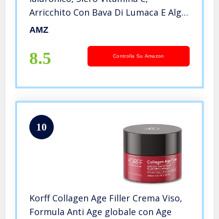
Arricchito Con Bava Di Lumaca E Alga
Rossa, Siero Idratante Ideale Come
AMZ
Crema Contorno Occhi Antirughe E
Occhiaie, Made In Italy
8.5
Controlla Su Amazon
10
Korff Collagen Age Filler Crema Viso,
Formula Anti Age globale con Age