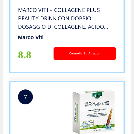
MARCO VITI – COLLAGENE PLUS
BEAUTY DRINK CON DOPPIO
DOSAGGIO DI COLLAGENE, ACIDO
JALURONICO, BIOTINA.
Marco Viti
8.8
Controlla Su Amazon
7