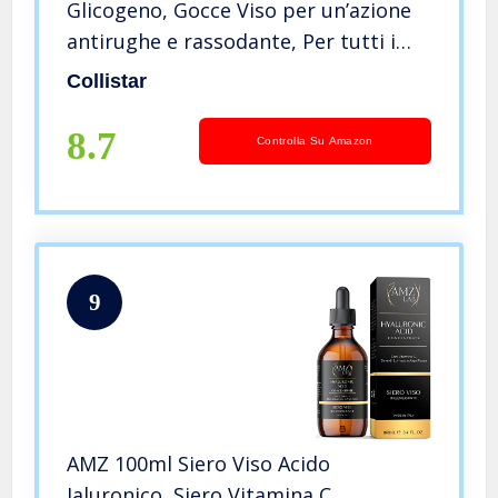
Glicogeno, Gocce Viso per un’azione
antirughe e rassodante, Per tutti i
tipi di pelle, Senza siliconi, alcol e
Collistar
coloranti, 30 ml
8.7
Controlla Su Amazon
9
AMZ 100ml Siero Viso Acido
Ialuronico, Siero Vitamina C,