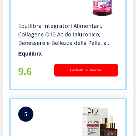
Equilibra Integratori Alimentari,
Collagene Q10 Acido Ialuronico,
Benessere e Bellezza della Pelle, a
Base di Collagene Idrolizzato, Acido
Equilibra
Ialuronico, Coenzima Q10, Vitamine C
ed E, 90 Compresse
9.6
Controlla Su Amazon
5