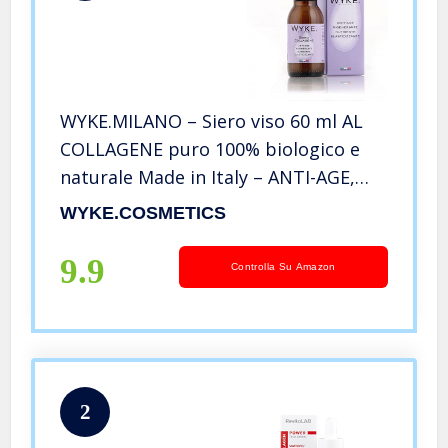
WYKE.MILANO – Siero viso 60 ml AL
COLLAGENE puro 100% biologico e
naturale Made in Italy – ANTI-AGE,
RIGENERANTE, NUTRIENTE,
WYKE.COSMETICS
ELASTICIZZANTE
9.9
Controlla Su Amazon
2