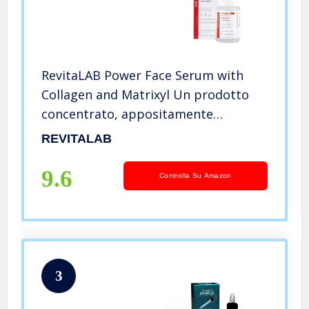
RevitaLAB Power Face Serum with
Collagen and Matrixyl Un prodotto
concentrato, appositamente
formulato per fornire un’efficace cura
REVITALAB
della pelle contro i segni
dell’invecchiamento
9.6
Controlla Su Amazon
3