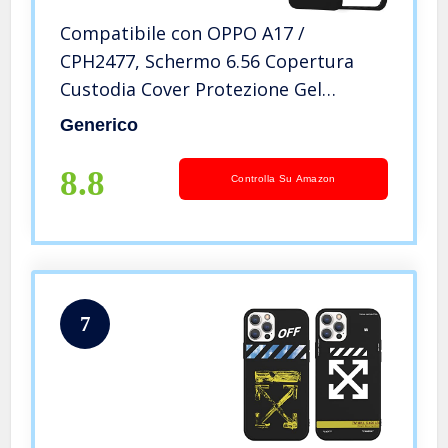
Compatibile con OPPO A17 /
CPH2477, Schermo 6.56 Copertura
Custodia Cover Protezione Gel
Silicone TPU Morbida Matte Ultra
Generico
Soft Slim Case (Nero)
8.8
Controlla Su Amazon
7