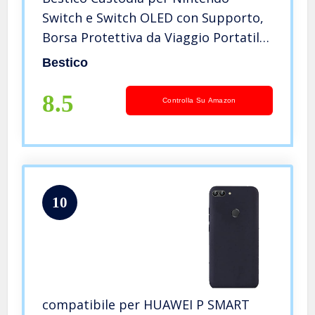
Switch e Switch OLED con Supporto,
Borsa Protettiva da Viaggio Portatile
Rigida per Nintendo Switch Console e
Bestico
altri accessori Include Include
Cartucce 10 giochi
8.5
Controlla Su Amazon
10
compatibile per HUAWEI P SMART