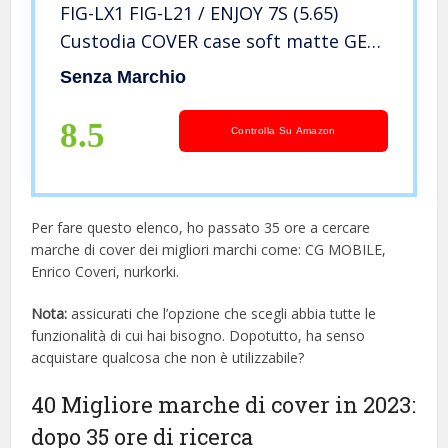
FIG-LX1 FIG-L21 / ENJOY 7S (5.65)
Custodia COVER case soft matte GEL
SILICONE protezione flessibile
Senza Marchio
MORBIDA TPU (Black)
8.5
Controlla Su Amazon
Per fare questo elenco, ho passato 35 ore a cercare
marche di cover dei migliori marchi come: CG MOBILE,
Enrico Coveri, nurkorki.
Nota:
assicurati che l’opzione che scegli abbia tutte le
funzionalità di cui hai bisogno. Dopotutto, ha senso
acquistare qualcosa che non è utilizzabile?
40 Migliore marche di cover in 2023:
dopo 35 ore di ricerca