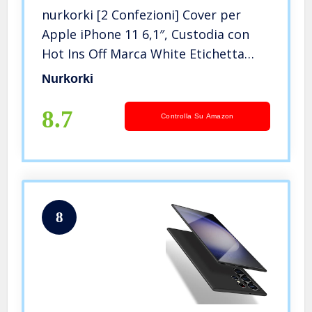
nurkorki [2 Confezioni] Cover per
Apple iPhone 11 6,1″, Custodia con
Hot Ins Off Marca White Etichetta
Pattern Design Morbido Silicone
Nurkorki
Antiurto TPU Bumper Protettivo
Cover
8.7
Controlla Su Amazon
8