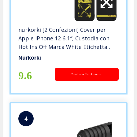
nurkorki [2 Confezioni] Cover per
Apple iPhone 12 6,1″, Custodia con
Hot Ins Off Marca White Etichetta
Pattern Design Morbido Silicone
Nurkorki
Antiurto TPU Bumper Protettivo
Cover
9.6
Controlla Su Amazon
4