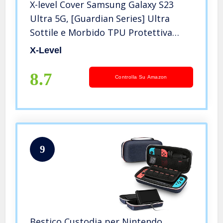
X-level Cover Samsung Galaxy S23
Ultra 5G, [Guardian Series] Ultra
Sottile e Morbido TPU Protettiva
Custodia Silicone Rubber Protezione
X-Level
Cover per Samsung Galaxy S23 Ultra
5G, Nero
8.7
Controlla Su Amazon
9
Bestico Custodia per Nintendo