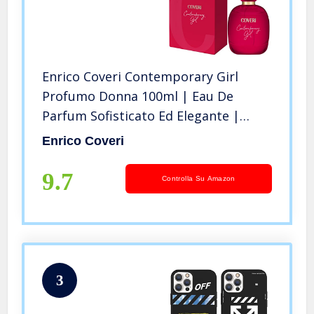
Enrico Coveri Contemporary Girl
Profumo Donna 100ml | Eau De
Parfum Sofisticato Ed Elegante |
Profumi Donna dalla Composizione
Enrico Coveri
Insolita E Sensuale
9.7
Controlla Su Amazon
3