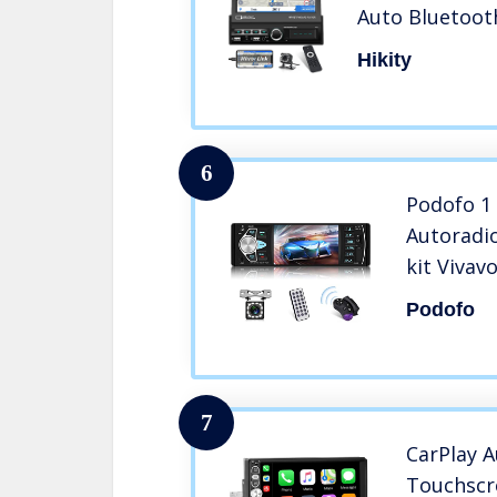
Auto Bluetoot
Schermo/Retr
Hikity
Touch Screen 
Link per Smar
6
Podofo 1 D
Autoradi
kit Vivav
FM/ SD/ 
Podofo
Retromarc
Telecoma
7
CarPlay 
Touchscre