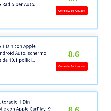
e Radio per Auto
 Android Auto EQ
Controlla Su Amazon
 Colori – Autoradio
h Vivavoce con USB AUX
 1 Din con Apple
8.6
Android Auto, schermo
 da 10,1 pollici,
, radio FM, Mirror Link
Controlla Su Amazon
id/iOS, USB, TF,
icrofono, con
era di backup HD
utoradio 1 Din
8.6
le con Apple CarPlay, 9