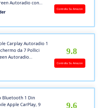
reen Autoradio con
 Bluetooth Chiamate in
Controlla Su Amazon
der
 FM SWC USB AUX
ink + 8 LED Fotocamera
p
ple Carplay Autoradio 1
9.8
chermo da 7 Pollici
een Autoradio
h con Android Auto
Controlla Su Amazon
nk per Android/iOS
 USB TF AUX Mic
era
 Bluetooth 1 Din
9.6
le Apple CarPlay, 9