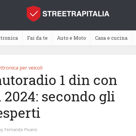
ttronica
Fai da te
Auto e Moto
Casa e cucina
ttronica per veicoli
autoradio 1 din con
 2024: secondo gli
esperti
by
Fernanda Pivano