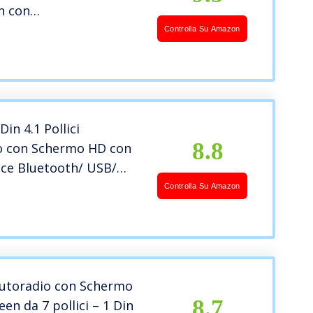
h con
ocamera/USB/FM/BT/AUX/TF/SWC,
Controlla Su Amazon
Autoradio con Mirror
tphone Android/IOS
in 4.1 Pollici
8.8
o con Schermo HD con
oce Bluetooth/ USB/
AUX/ Telecamere di
Controlla Su Amazon
ia (12 luci)/
ndo al Volante
Autoradio con Schermo
8.7
en da 7 pollici – 1 Din