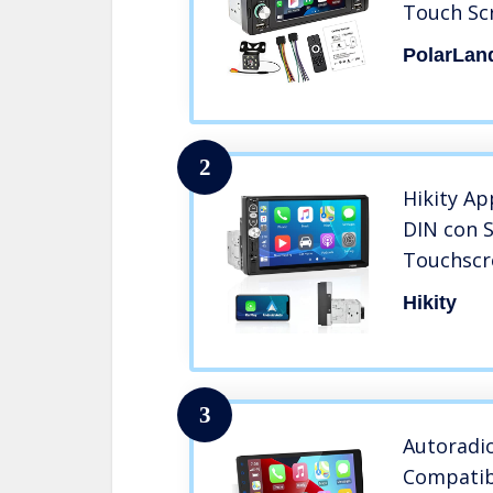
Touch Sc
supporto
PolarLan
vivavoce
Mirror L
di backu
2
Hikity Ap
DIN con S
Touchscr
Bluetoot
Hikity
Mirror Li
Radio FM
Retrocam
3
Autoradio
Compatibi