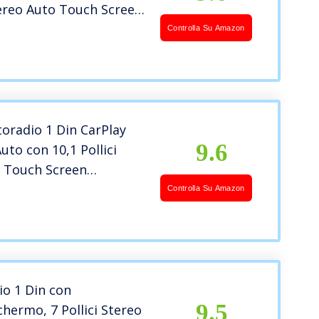
tereo Auto Touch Screen
 Bluetooth
Controlla Su Amazon
/AM/FM Radio/Mirror
/Telecamera
re/Microfono
toradio 1 Din CarPlay
9.6
uto con 10,1 Pollici
 Touch Screen
e Stereo Auto
Controlla Su Amazon
h con Schermo
bile Retrocamera Radio
porto FM SWC USB AUX
k
io 1 Din con
9.5
hermo, 7 Pollici Stereo