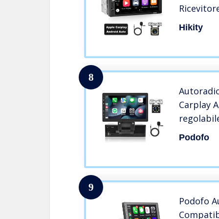
Ricevitor
Supporto
Hikity
Bottoni a
Bluetoot
SD
8
Autoradio
Carplay 
regolabile
Bluetooth
Podofo
per Andro
doppio m
videocam
9
Podofo A
Compatibi