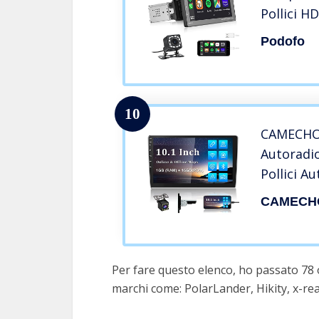
Pollici H
Bluetoot
Podofo
Telecoma
AUX/TF/U
Retromar
10
CAMECHO 
Autoradio
Pollici A
Bluetoot
CAMECH
Ricevito
a specchi
Telecame
Per fare questo elenco, ho passato 78 
marchi come: PolarLander, Hikity, x-re