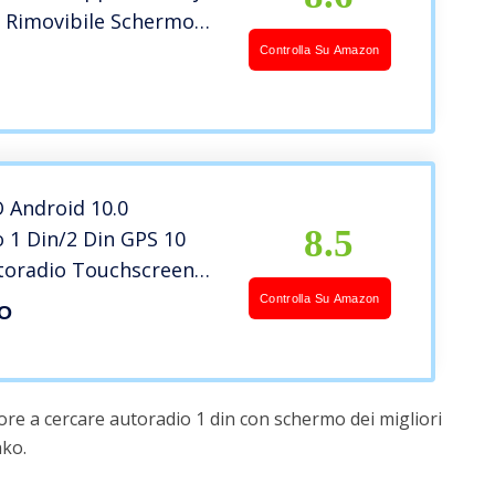
D Rimovibile Schermo
h Stereo Auto Radio con
Controlla Su Amazon
ndo, Mirror Link,
SB + Telecamera per
cia
Android 10.0
8.5
 1 Din/2 Din GPS 10
utoradio Touchscreen
h Navigatore WIFI
Controlla Su Amazon
O
re FM/RDS Collegamento
o Dual USB +
ra posteriore
ore a cercare autoradio 1 din con schermo dei migliori
ako.