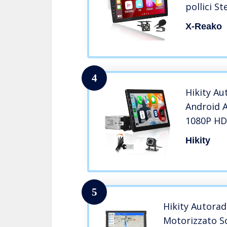
pollici S
Supporta
X-Reako
Vivavoce
Link/USB
Posterio
4
Hikity Au
Android A
1080P HD
Rimovibil
Hikity
Bluetoot
Distacca
Auto Sup
Mirrorlin
5
Hikity Autorad
Motorizzato Sc