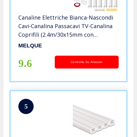
Canaline Elettriche Bianca-Nascondi
Cavi-Canalina Passacavi TV-Canalina
Coprifili (2.4m/30x15mm con
accessori)
MELQUE
9.6
Controlla Su Amazon
5