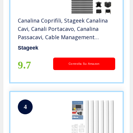
Canalina Coprifili, Stageek Canalina
Cavi, Canali Portacavo, Canalina
Passacavi, Cable Management
Scrivania, Dimensioni: 9×39 CM,
Stageek
Lunghezza totale: 3,5 M – Nero
9.7
Controlla Su Amazon
4