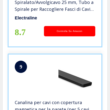
Spiralato/Avvolgicavo 25 mm, Tubo a
Spirale per Raccogliere Fasci di Cavi
per PC, TV, Impianti Hi-Fi, Bianco, 1.8
Electraline
m
8.7
Controlla Su Amazon
9
Canalina per cavi con copertura
magnetica per la parete (per 5 cavi,