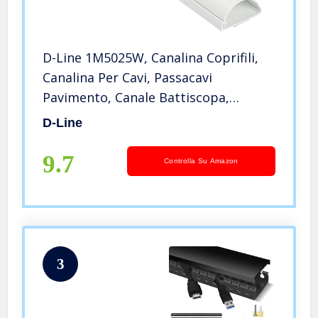
D-Line 1M5025W, Canalina Coprifili,
Canalina Per Cavi, Passacavi
Pavimento, Canale Battiscopa,
Passacavi Muro – 50 x 25 mm – 1 m
D-Line
Lunghezza – Bianco
9.7
Controlla Su Amazon
3