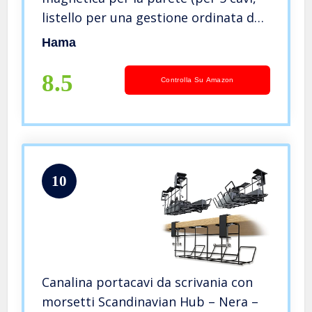
listello per una gestione ordinata dei
cavi TV, canalina per cavi e cavi
Hama
nascosti in un unico metallo, 90 cm,
colore: nero
8.5
Controlla Su Amazon
10
Canalina portacavi da scrivania con
morsetti Scandinavian Hub – Nera –