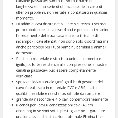
canaline passacavi 30mm x 15mm x 40cm di
lunghezza ed una serie di clip accessorie.In caso di
ulteriori problemi, non esitate a contattarci in qualsiasi
momento.
Dì addio ai cavi disordinati& Dare sicurezzaTi sei mai
preoccupato che i cavi disordinati e penzolanti rovinino
l’arredamento della tua casa e creino il rischio di
inciampo? I cavi allentati non sono solo disordinati ma
anche pericolosi per i tuoi bambini, bambini e animali
domestici
Per il suo materiale e struttura unici, isolamento e
ignifugo, forte resistenza alla compressione.la nostra
canalina passacavi può essere completamente
verniciata
Spruzzabile&Materiale ignifugo Il kit di gestione del
cavo è realizzato in materiale PVC e ABS di alta
qualità, flessibile e resistente, difficile da rompere
grande da nascondere 4-6 cavi contemporaneamente
6 canali per i cavi 6 canalizzazioni cavi (40 cm
ciascuna) in sezioni sottili pre-tagliate pe， garantire
una lunghezza di installazione ottimale Elimina tagli