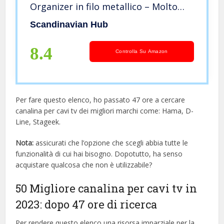
Organizer in filo metallico – Molto
solido e robusto – Portacavi – No fori
Scandinavian Hub
da trapano o danni sulla scrivania –
Ufficio o Casa
8.4
Controlla Su Amazon
Per fare questo elenco, ho passato 47 ore a cercare
canalina per cavi tv dei migliori marchi come: Hama, D-
Line, Stageek.
Nota:
assicurati che l’opzione che scegli abbia tutte le
funzionalità di cui hai bisogno. Dopotutto, ha senso
acquistare qualcosa che non è utilizzabile?
50 Migliore canalina per cavi tv in
2023: dopo 47 ore di ricerca
Per rendere questo elenco una risorsa imparziale per la