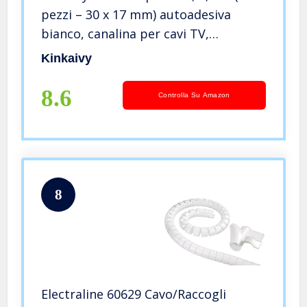
pezzi – 30 x 17 mm) autoadesiva
bianco, canalina per cavi TV,
copertura per cavi per computer a
Kinkaivy
casa o in ufficio
8.6
Controlla Su Amazon
8
Electraline 60629 Cavo/Raccogli