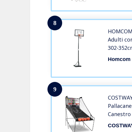
8
HOMCOM C
Adulti co
302-352cm
PE e PVC,
Homcom
9
COSTWAY
Pallacane
Canestro
Pieghevol
COSTWA
Elettroni