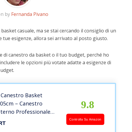
en by
Fernanda Pivano
 basket casuale, ma se stai cercando il consiglio di un
e tue esigenze, allora sei arrivato al posto giusto.
e di canestro da basket o il tuo budget, perché ho
includere le opzioni più votate adatte a esigenze di
budget.
 Canestro Basket
9.8
305cm – Canestro
terno Professionale
e in Altezza da 1,5 a
Controlla Su Amazon
RT
 Canestro Basket