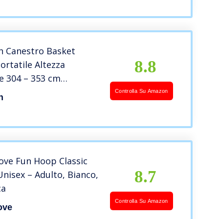
lue+Black, Size :
.4-3.05m)
h Canestro Basket
8.8
ortatile Altezza
e 304 – 353 cm
estro da Camera Interno
Controlla Su Amazon
h
llone Rosso
ve Fun Hoop Classic
8.7
Unisex – Adulto, Bianco,
ca
Controlla Su Amazon
ove