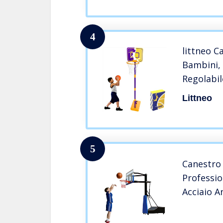
4
littneo C
Bambini, 
Regolabil
Giocattol
Littneo
Interno 
5
Canestro
Professio
Acciaio A
da 45 Cm
Sollevabi