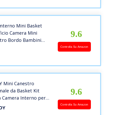
 Adulti – Canestro da
utoporta nte Riempibile
’Interno Mini Basket
9.6
ficio Camera Mini
stro Bordo Bambini
vago con la Sfera e la
Controlla Su Amazon
sket)
Y Mini Canestro
9.6
nale da Basket Kit
a Camera Interno per
Adulti PRO Mini Hoop
Controlla Su Amazon
OY
ile Giocattoli Sportivi