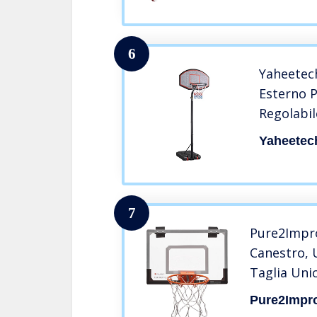
(Color : B
1.4×0.8×1
6
Yaheetec
Esterno P
Regolabil
Pallacan
Yaheetec
con Tabe
7
Pure2Impro
Canestro, 
Taglia Uni
Pure2Impr