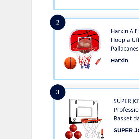
Bambini e
Basket A
2
Harxin All
Hoop a Uf
Pallacane
Sport di S
Harxin
Pompa (Ba
3
SUPER JO
Professio
Basket d
Bambini 
SUPER J
Agganciab