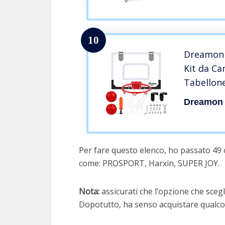
10
Dreamon 
Kit da C
Tabellon
Giocattol
Dreamon
Per fare questo elenco, ho passato 49 
come: PROSPORT, Harxin, SUPER JOY.
Nota:
assicurati che l’opzione che scegli
Dopotutto, ha senso acquistare qualcos