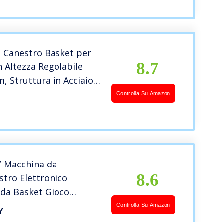
anestro Basket per
8.7
n Altezza Regolabile
, Struttura in Acciaio,
 Nero
Controlla Su Amazon
 Macchina da
8.6
stro Elettronico
 da Basket Gioco
e, con Contatore
Controlla Su Amazon
Y
co e 4 Palle (Modello 1)