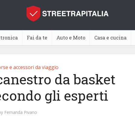
ttronica
Fai da te
Auto e Moto
Casa e cucina
orse e accessori da viaggio
canestro da basket
econdo gli esperti
by
Fernanda Pivano