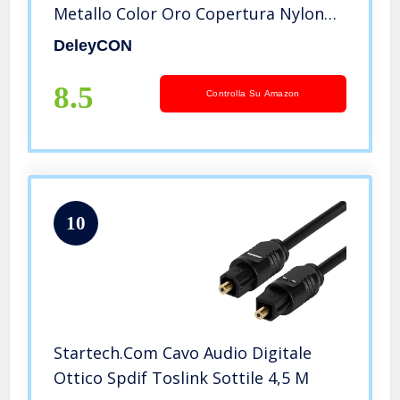
Metallo Color Oro Copertura Nylon
SPDIF Cavo in Fibra Ottica Dolby DTS
DeleyCON
Sound – Nero
8.5
Controlla Su Amazon
10
Startech.Com Cavo Audio Digitale
Ottico Spdif Toslink Sottile 4,5 M