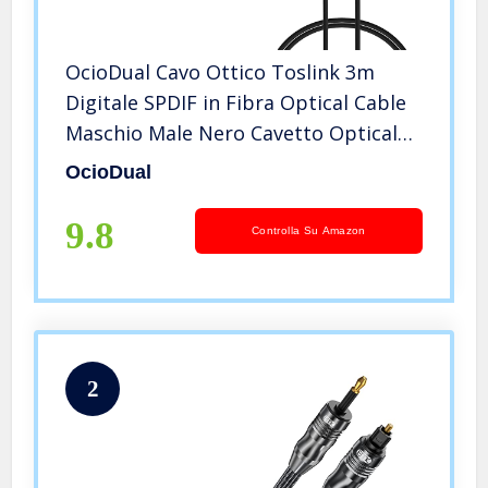
OcioDual Cavo Ottico Toslink 3m
Digitale SPDIF in Fibra Optical Cable
Maschio Male Nero Cavetto Optical
Digital Audio Cable
OcioDual
9.8
Controlla Su Amazon
2