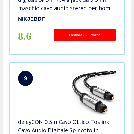
maschio cavo audio stereo per home
theater, HDTV, sistemi HiFi
NIKJEBDF
8.6
Controlla Su Amazon
9
deleyCON 0,5m Cavo Ottico Toslink
Cavo Audio Digitale Spinotto in