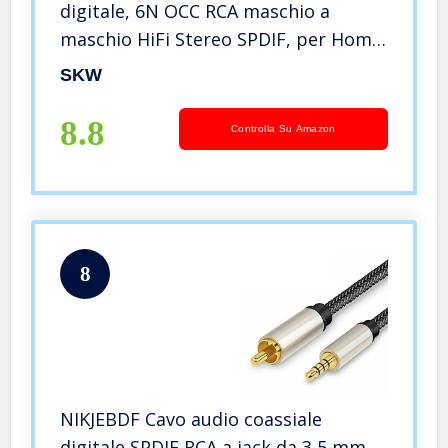
digitale, 6N OCC RCA maschio a
maschio HiFi Stereo SPDIF, per Home
Cinema 5.1, Amplificatore Soundbar
SKW
Box TV Home Theater Sistema HiFi –
(1.5M / oro nero)
8.8
Controlla Su Amazon
8
NIKJEBDF Cavo audio coassiale
digitale SPDIF RCA a jack da 3,5 mm