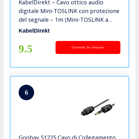
KabelDirekt – Cavo ottico audio
digitale Mini-TOSLINK con protezione
del segnale – 1m (Mini-TOSLINK a
TOSLINK, cavo digitale S/PDIF/cavo
KabelDirekt
ottico per soundbar, sistemi
stereo/amplificatori, Hi-Fi)
9.5
Controlla Su Amazon
6
Goobay 51225 Cavo di Collegamento