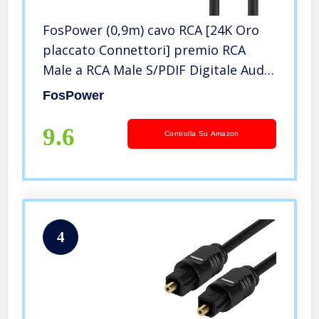
FosPower (0,9m) cavo RCA [24K Oro
placcato Connettori] premio RCA
Male a RCA Male S/PDIF Digitale Audio
Coax Cable per Home Theater, HDTV,
FosPower
Subwoofer, Hi-Fi sistemi
9.6
Controlla Su Amazon
4