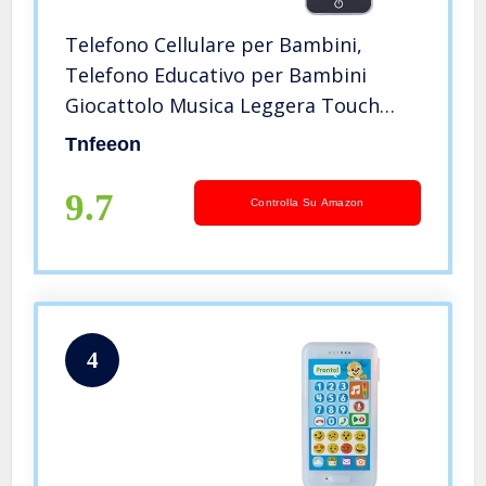
Telefono Cellulare per Bambini,
Telefono Educativo per Bambini
Giocattolo Musica Leggera Touch
Screen Telefono Cellulare Giocattolo
Tnfeeon
Regalo di Compleanno/Natale per
Ragazze Ragazzi(Nero)
9.7
Controlla Su Amazon
4