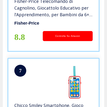
Fisher-Price Telecomando di
Cagnolino, Giocattolo Educativo per
l’Apprendimento, per Bambini da 6+
Mesi, DLD33
Fisher-Price
8.8
Controlla Su Amazon
7
Chicco Smiley Smartphone, Gioco