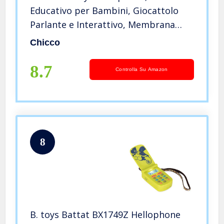
Educativo per Bambini, Giocattolo
Parlante e Interattivo, Membrana
Touch, Gioco con Luci e Suoni, Laccio
Chicco
per Passeggino e Seggiolino, Giochi
Bambini 6 Mesi – 3 Anni
8.7
Controlla Su Amazon
8
B. toys Battat BX1749Z Hellophone