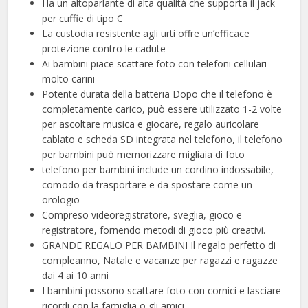
Ha un altoparlante di alta qualità che supporta il jack
per cuffie di tipo C
La custodia resistente agli urti offre un’efficace
protezione contro le cadute
Ai bambini piace scattare foto con telefoni cellulari
molto carini
Potente durata della batteria Dopo che il telefono è
completamente carico, può essere utilizzato 1-2 volte
per ascoltare musica e giocare, regalo auricolare
cablato e scheda SD integrata nel telefono, il telefono
per bambini può memorizzare migliaia di foto
telefono per bambini include un cordino indossabile,
comodo da trasportare e da spostare come un
orologio
Compreso videoregistratore, sveglia, gioco e
registratore, fornendo metodi di gioco più creativi.
GRANDE REGALO PER BAMBINI Il regalo perfetto di
compleanno, Natale e vacanze per ragazzi e ragazze
dai 4 ai 10 anni
I bambini possono scattare foto con cornici e lasciare
ricordi con la famiglia o gli amici