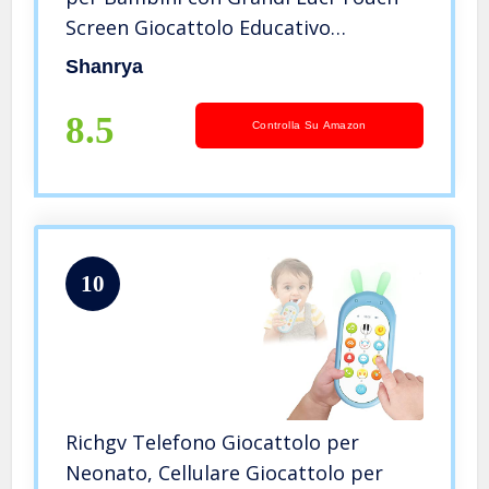
Screen Giocattolo Educativo
Musicale, Telefono per Bambini,
Shanrya
Telefono Cellulare per Bambini,
IPhone Giocattolo per
8.5
Controlla Su Amazon
Bambini(bianco)
10
Richgv Telefono Giocattolo per
Neonato, Cellulare Giocattolo per