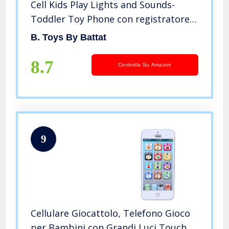
Cell Kids Play Lights and Sounds-
Toddler Toy Phone con registratore
messaggi, giallo
B. Toys By Battat
8.7
Controlla Su Amazon
9
Cellulare Giocattolo, Telefono Gioco
per Bambini con Grandi Luci Touch