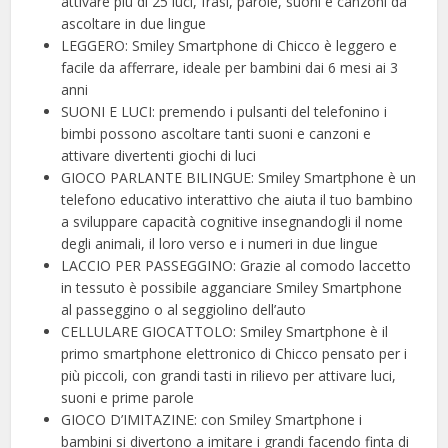
attivare più di 25 luci, frasi, parole, suoni e canzoni da
ascoltare in due lingue
LEGGERO: Smiley Smartphone di Chicco è leggero e
facile da afferrare, ideale per bambini dai 6 mesi ai 3
anni
SUONI E LUCI: premendo i pulsanti del telefonino i
bimbi possono ascoltare tanti suoni e canzoni e
attivare divertenti giochi di luci
GIOCO PARLANTE BILINGUE: Smiley Smartphone è un
telefono educativo interattivo che aiuta il tuo bambino
a sviluppare capacità cognitive insegnandogli il nome
degli animali, il loro verso e i numeri in due lingue
LACCIO PER PASSEGGINO: Grazie al comodo laccetto
in tessuto è possibile agganciare Smiley Smartphone
al passeggino o al seggiolino dell’auto
CELLULARE GIOCATTOLO: Smiley Smartphone è il
primo smartphone elettronico di Chicco pensato per i
più piccoli, con grandi tasti in rilievo per attivare luci,
suoni e prime parole
GIOCO D’IMITAZINE: con Smiley Smartphone i
bambini si divertono a imitare i grandi facendo finta di