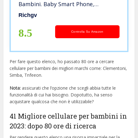
Bambini. Baby Smart Phone,
Giocattoli elettronici per
Richgv
l’apprendimento, Musica, Numeri,
Animali.Dormire. Regalo per Neonato
8.5
Controlla Su Amazon
6 Mesi +
Per fare questo elenco, ho passato 80 ore a cercare
cellulare per bambini dei migliori marchi come: Clementoni,
Simba, Tnfeeon.
Nota:
assicurati che l’opzione che scegli abbia tutte le
funzionalità di cui hai bisogno. Dopotutto, ha senso
acquistare qualcosa che non è utilizzabile?
41 Migliore cellulare per bambini in
2023: dopo 80 ore di ricerca
Per rendere questo elenco una risorsa imparziale per la