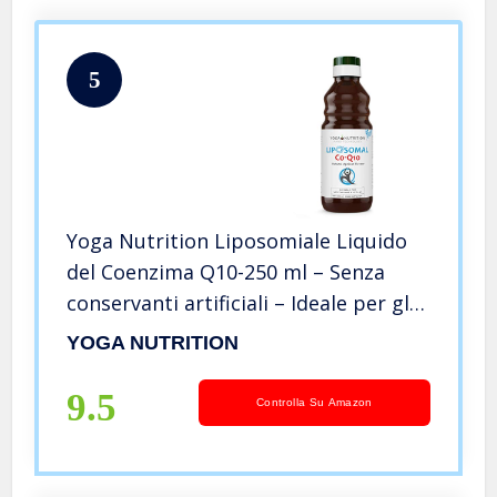
5
Yoga Nutrition Liposomiale Liquido
del Coenzima Q10-250 ml – Senza
conservanti artificiali – Ideale per gli
utenti di statine
YOGA NUTRITION
9.5
Controlla Su Amazon