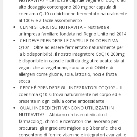
NUTRAVITA? – Le nostre capsule vegane di CoQ10 ad
alto dosaggio contengono 200 mg per capsula di
coenzima Q-10 o ubichinone fermentato naturalmente
al 100% e a facile assorbimento
︎ CENNI STORICI SU NUTRAVITA – Nutravita è
un’impresa familiare fondata nel Regno Unito nel 2014
︎ CHI DEVE PRENDERE LE CAPSULE DI COENZIMA
Q10? – Oltre ad essere fermentato naturalmente per
la biodisponibilità, il nostro integratore CoQ10 200mg
è disponibile in capsule facili da deglutire adatte sia ai
vegani che ai vegetariani; sono privi di OGM e di
allergeni come glutine, soia, lattosio, noci e frutta
secca
︎ PERCHÉ PRENDERE GLI INTEGRATORI COQ10? – Il
coenzima Q10 si trova naturalmente nel corpo ed è
presente in ogni cellula come antiossidante
︎ QUALI INGREDIENTI VENGONO UTILIZZATI IN
NUTRAVITA? – Abbiamo un team dedicato di
farmacologi, chimici e ricercatori che lavorano per
procurarsi gli ingredienti migliori e più benefici che ci
consentono di fornire vitamine e integratori avanzati e