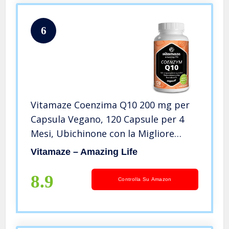
6
Vitamaze Coenzima Q10 200 mg per
Capsula Vegano, 120 Capsule per 4
Mesi, Ubichinone con la Migliore
Biodisponibilità, Integratore
Vitamaze – Amazing Life
Alimentare senza Additivi non
Necessari, Qualità Tedesca
8.9
Controlla Su Amazon