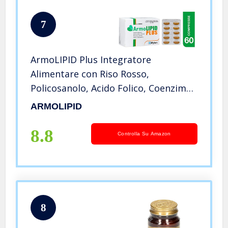
7
ArmoLIPID Plus Integratore
Alimentare con Riso Rosso,
Policosanolo, Acido Folico, Coenzima
Q10 E Astaxantina e Berberis Aristata
ARMOLIPID
E.S, per Favorire il Controllo dei
Trigliceridi Plasmatici 60 Compresse
8.8
Controlla Su Amazon
8