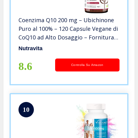
Coenzima Q10 200 mg – Ubichinone
Puro al 100% – 120 Capsule Vegane di
CoQ10 ad Alto Dosaggio – Fornitura
di 4 Mesi -Ubichinone Fermentato
Nutravita
Naturalmente – Prodotto nel Regno
Unito da Nutravita
8.6
Controlla Su Amazon
10