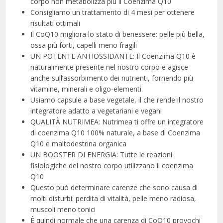
corpo non metabolizza più il Coenzima Q10
Consigliamo un trattamento di 4 mesi per ottenere
risultati ottimali
Il CoQ10 migliora lo stato di benessere: pelle più bella,
ossa più forti, capelli meno fragili
UN POTENTE ANTIOSSIDANTE: Il Coenzima Q10 è
naturalmente presente nel nostro corpo e agisce
anche sull’assorbimento dei nutrienti, fornendo più
vitamine, minerali e oligo-elementi.
Usiamo capsule a base vegetale, il che rende il nostro
integratore adatto a vegetariani e vegani
QUALITÀ NUTRIMEA: Nutrimea ti offre un integratore
di coenzima Q10 100% naturale, a base di Coenzima
Q10 e maltodestrina organica
UN BOOSTER DI ENERGIA: Tutte le reazioni
fisiologiche del nostro corpo utilizzano il coenzima
Q10
Questo può determinare carenze che sono causa di
molti disturbi: perdita di vitalità, pelle meno radiosa,
muscoli meno tonici
È quindi normale che una carenza di CoQ10 provochi