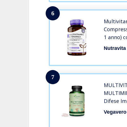
6
Multivita
Compress
1 anno) c
Minerali 
Nutravita
Multivita
Donne – 
Unito da 
7
MULTIVI
MULTIMIN
Difese I
| L’UNIC
Vegavero
Integrat
Vegan