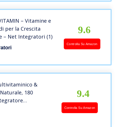
ITAMIN – Vitamine e
9.6
i per la Crescita
 – Net Integratori (1)
Controlla Su Amazon
ratori
ltivitaminico &
9.4
Naturale, 180
tegratore
 per Uomini e Donne,
Controlla Su Amazon
 B2, B3, B5, B6, B7, B9,
alcio, Zinco e Selenio