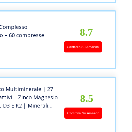
 Complesso
8.7
co – 60 compresse
Controlla Su Amazon
co Multiminerale | 27
8.5
ttivi | Zinco Magnesio
 D3 E K2 | Minerali
ento | Integratore per
Controlla Su Amazon
 | 90 Capsule
rancia da Nutri&Co