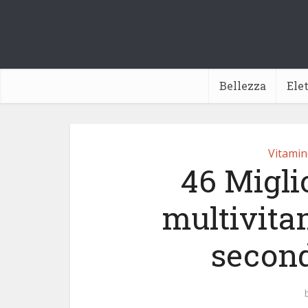
Bellezza
Ele
Vitamin
46 Migli
multivita
second