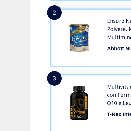
Soia Lat
2
Ensure Nu
Polvere, 
Multimine
Minerali 
Abbott Nu
alimentar
HMB | Co
Vaniglia
3
Multivita
con Ferme
Q10 e Le
120 comp
T-Rex Int
Difese Im
8 Sali Min