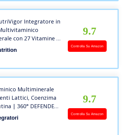
tosio e Coloranti
triVigor Integratore in
9.7
Multivitaminico
rale con 27 Vitamine e
| Integratore
Controlla Su Amazon
trition
e con Proteine, Calcio e
nfezione 850g | Gusto
minico Multiminerale
9.7
nti Lattici, Coenzima
utina | 360° DEFENDER
resse Integratore per
Controlla Su Amazon
egratori
munitarie, 15 Vitamine,
erali