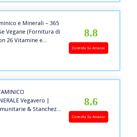
minico e Minerali – 365
8.8
e Vegane (Fornitura di
on 26 Vitamine e
Essenziali – Compresse
Controlla Su Amazon
miniche per Uomini e
Prodotto nel Regno
Nutravita
TAMINICO
8.6
ERALE Vegavero |
mmunitarie & Stanchezza
O SENZA ADDITIVI |
Controlla Su Amazon
ore per Uomo e Donna |