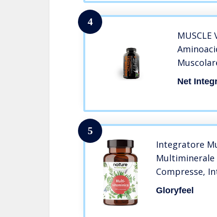
4
MUSCLE V
Aminoacid
Muscolare
Net Integ
5
Integratore Mu
Multiminerale 
Compresse, In
Multivitamine
Gloryfeel
Vitamine A, B1,
B12, C, D, E, C