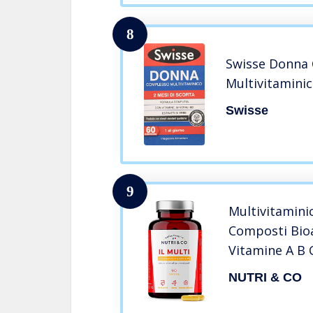
8
Swisse Donna
Multivitamini
Swisse
9
Multivitamini
Composti Bioa
Vitamine A B C
Alto Assorbim
NUTRI & CO
Uomo e Donna
Prodotte in F