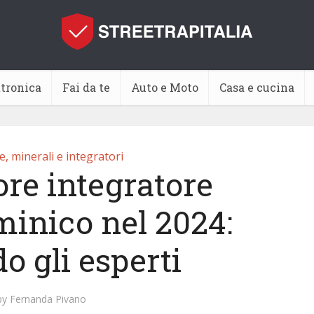
ttronica
Fai da te
Auto e Moto
Casa e cucina
e, minerali e integratori
ore integratore
minico nel 2024:
o gli esperti
by
Fernanda Pivano