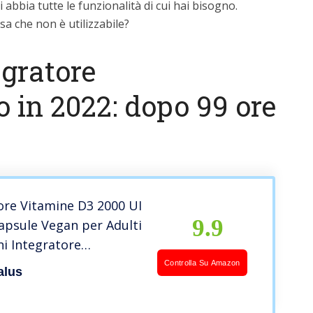
 abbia tutte le funzionalità di cui hai bisogno.
a che non è utilizzabile?
egratore
 in 2022: dopo 99 ore
ore Vitamine D3 2000 UI
9.9
apsule Vegan per Adulti
i Integratore
aminico Antiossidante
Controlla Su Amazon
alus
 Vitamina C Licopene
Italy Ogm Free senza