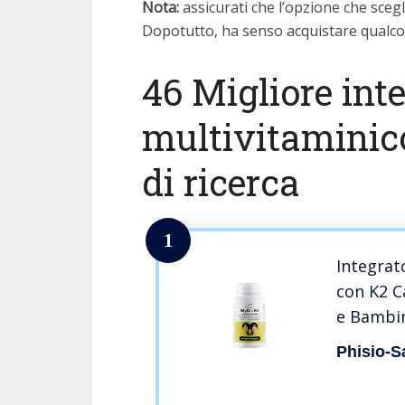
Nota:
assicurati che l’opzione che scegli
Dopotutto, ha senso acquistare qualcos
46 Migliore int
multivitaminico
di ricerca
1
Integrat
con K2 C
e Bambin
Multivit
Phisio-S
Magnesio
Made in 