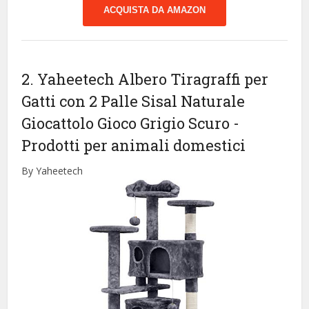
ACQUISTA DA AMAZON
2. Yaheetech Albero Tiragraffi per
Gatti con 2 Palle Sisal Naturale
Giocattolo Gioco Grigio Scuro
-
Prodotti per animali domestici
By Yaheetech