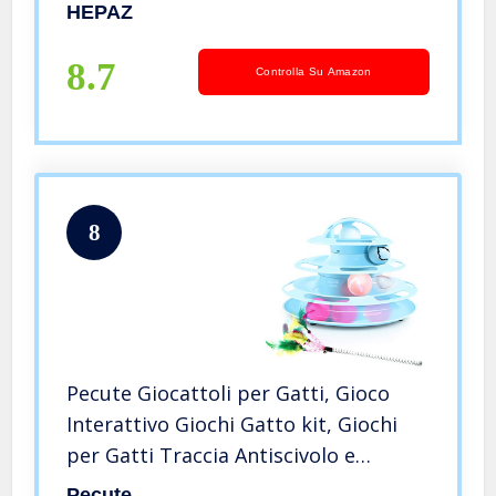
Piuma,Erba Gatta,Bacchetta di
HEPAZ
Piume,Pesci,Palline e Campane
8.7
Controlla Su Amazon
8
Pecute Giocattoli per Gatti, Gioco
Interattivo Giochi Gatto kit, Giochi
per Gatti Traccia Antiscivolo e
Removibile per Gatti 4 Strati 4 Palle,
Pecute