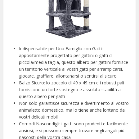
Indispensabile per Una Famiglia con Gatti:
appositamente progettato per gattini o gatti di
piccola/media taglia, questo albero per gattini fornisce
un territorio verticale ai vostri gatti per arrampicarsi,
giocare, graffiare, allontanarsi o sentirsi al sicuro
Balzo Sicuro: lo zoccolo di 49 x 49 cm e i robusti pali
forniscono un forte sostegno e assoluta stabilità a
questo albero per gatti
Non solo garantisce sicurezza e divertimento al vostro
animaletto domestico, ma lo tiene anche lontano dai
vostri delicati mobili.
Comodi Nascondigli: i gatti sono prudenti e facilmente
ansiosi, e si possono sempre trovare negli angoli più
nascosti della vostra casa