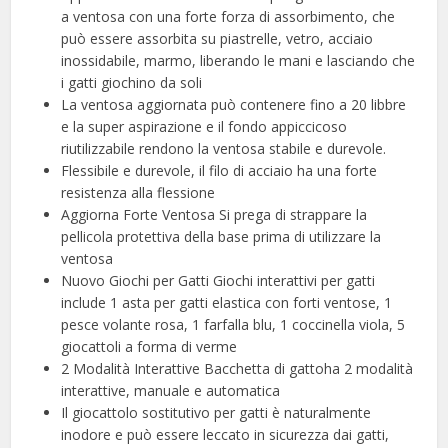
a ventosa con una forte forza di assorbimento, che
può essere assorbita su piastrelle, vetro, acciaio
inossidabile, marmo, liberando le mani e lasciando che
i gatti giochino da soli
La ventosa aggiornata può contenere fino a 20 libbre
e la super aspirazione e il fondo appiccicoso
riutilizzabile rendono la ventosa stabile e durevole.
Flessibile e durevole, il filo di acciaio ha una forte
resistenza alla flessione
Aggiorna Forte Ventosa Si prega di strappare la
pellicola protettiva della base prima di utilizzare la
ventosa
Nuovo Giochi per Gatti Giochi interattivi per gatti
include 1 asta per gatti elastica con forti ventose, 1
pesce volante rosa, 1 farfalla blu, 1 coccinella viola, 5
giocattoli a forma di verme
2 Modalità Interattive Bacchetta di gattoha 2 modalità
interattive, manuale e automatica
Il giocattolo sostitutivo per gatti è naturalmente
inodore e può essere leccato in sicurezza dai gatti,