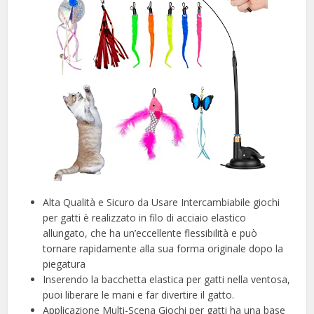
Alta Qualità e Sicuro da Usare Intercambiabile giochi
per gatti è realizzato in filo di acciaio elastico
allungato, che ha un’eccellente flessibilità e può
tornare rapidamente alla sua forma originale dopo la
piegatura
Inserendo la bacchetta elastica per gatti nella ventosa,
puoi liberare le mani e far divertire il gatto.
Applicazione Multi-Scena Giochi per gatti ha una base