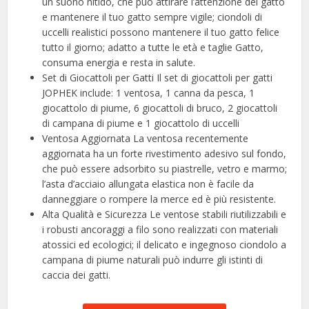
un suono nitido, che può attirare l’attenzione del gatto
e mantenere il tuo gatto sempre vigile; ciondoli di
uccelli realistici possono mantenere il tuo gatto felice
tutto il giorno; adatto a tutte le età e taglie Gatto,
consuma energia e resta in salute.
Set di Giocattoli per Gatti Il set di giocattoli per gatti
JOPHEK include: 1 ventosa, 1 canna da pesca, 1
giocattolo di piume, 6 giocattoli di bruco, 2 giocattoli
di campana di piume e 1 giocattolo di uccelli
Ventosa Aggiornata La ventosa recentemente
aggiornata ha un forte rivestimento adesivo sul fondo,
che può essere adsorbito su piastrelle, vetro e marmo;
l’asta d’acciaio allungata elastica non è facile da
danneggiare o rompere la merce ed è più resistente.
Alta Qualità e Sicurezza Le ventose stabili riutilizzabili e
i robusti ancoraggi a filo sono realizzati con materiali
atossici ed ecologici; il delicato e ingegnoso ciondolo a
campana di piume naturali può indurre gli istinti di
caccia dei gatti.