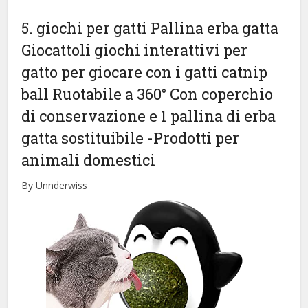
5. giochi per gatti Pallina erba gatta
Giocattoli giochi interattivi per
gatto per giocare con i gatti catnip
ball Ruotabile a 360° Con coperchio
di conservazione e 1 pallina di erba
gatta sostituibile
-Prodotti per
animali domestici
By Unnderwiss