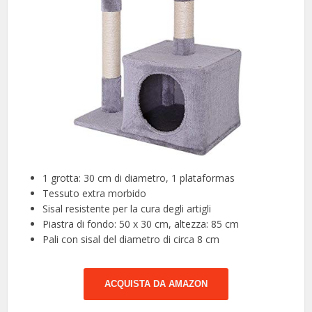
1 grotta: 30 cm di diametro, 1 plataformas
Tessuto extra morbido
Sisal resistente per la cura degli artigli
Piastra di fondo: 50 x 30 cm, altezza: 85 cm
Pali con sisal del diametro di circa 8 cm
ACQUISTA DA AMAZON