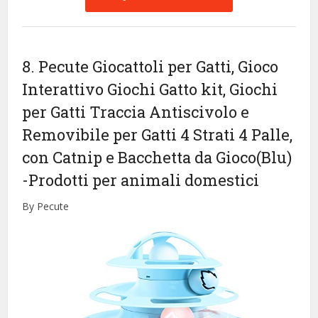
8. Pecute Giocattoli per Gatti, Gioco
Interattivo Giochi Gatto kit, Giochi
per Gatti Traccia Antiscivolo e
Removibile per Gatti 4 Strati 4 Palle,
con Catnip e Bacchetta da Gioco(Blu)
-Prodotti per animali domestici
By Pecute