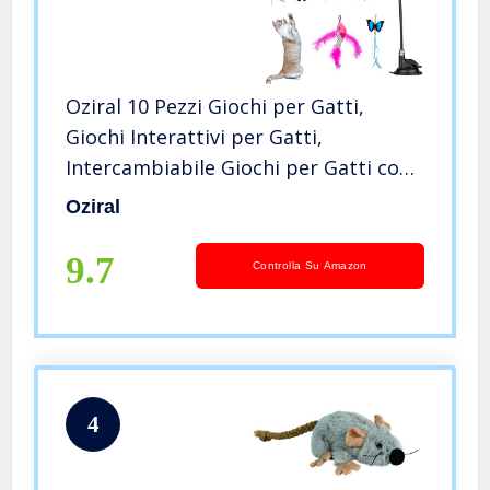
Oziral 10 Pezzi Giochi per Gatti,
Giochi Interattivi per Gatti,
Intercambiabile Giochi per Gatti con
Piume, Gioco Gatto Piume Giochi,
Oziral
Bacchetta di Gatto con Campana e
Ventosa
9.7
Controlla Su Amazon
4