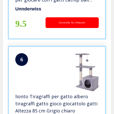
Ruotabile a 360° Con coperchio di
Unnderwiss
conservazione e 1 pallina di erba
gatta sostituibile
9.5
Controlla Su Amazon
6
lionto Tiragraffi per gatto albero
tiragraffi gatto gioco giocattolo gatti
Altezza 85 cm Grigio chiaro