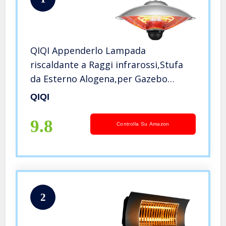
QIQI Appenderlo Lampada
riscaldante a Raggi infrarossi,Stufa
da Esterno Alogena,per Gazebo
Ufficio Casa,Argento
QIQI
9.8
Controlla Su Amazon
2