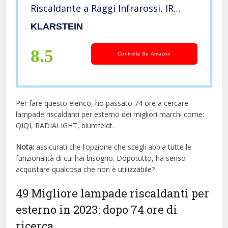
Riscaldante a Raggi Infrarossi, IR
ComfortHeat, Fibra di Carbonio, 2400
KLARSTEIN
W, Termostato, Controllo con App e
Wi-Fi per 7 Dispositivi, Nero
8.5
Controlla Su Amazon
Per fare questo elenco, ho passato 74 ore a cercare
lampade riscaldanti per esterno dei migliori marchi come:
QIQI, RADIALIGHT, blumfeldt.
Nota:
assicurati che l’opzione che scegli abbia tutte le
funzionalità di cui hai bisogno. Dopotutto, ha senso
acquistare qualcosa che non è utilizzabile?
49 Migliore lampade riscaldanti per
esterno in 2023: dopo 74 ore di
ricerca