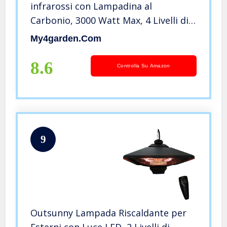
infrarossi con Lampadina al
Carbonio, 3000 Watt Max, 4 Livelli di
Potenza, Blaze3000
My4garden.com
8.6
Controlla Su Amazon
9
Outsunny Lampada Riscaldante per
Esterni con Luce LED, 2 Livelli di