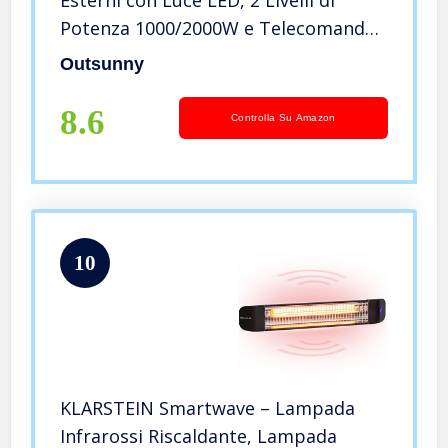
Potenza 1000/2000W e Telecomando,
43x43x25cm, Nero
Outsunny
8.6
Controlla Su Amazon
10
KLARSTEIN Smartwave – Lampada
Infrarossi Riscaldante, Lampada