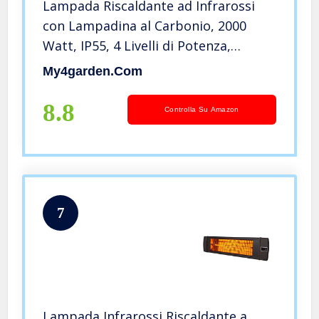
Lampada Riscaldante ad Infrarossi
con Lampadina al Carbonio, 2000
Watt, IP55, 4 Livelli di Potenza,
Interno e Esterno, Bassi Consumi
My4garden.com
Blaze2000, Argento
8.8
Controlla Su Amazon
7
Lampada Infrarossi Riscaldante a