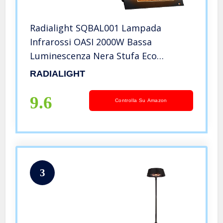
Radialight SQBAL001 Lampada
Infrarossi OASI 2000W Bassa
Luminescenza Nera Stufa Eco
Elettrica Riscaldatore Risparmio
RADIALIGHT
Energetico Protezione Umidità IPX 5
9.6
Controlla Su Amazon
3