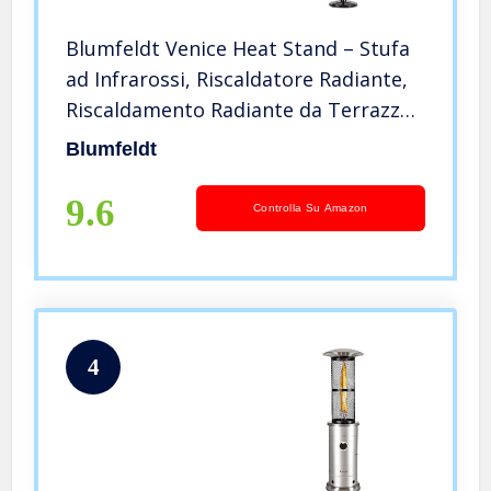
Blumfeldt Venice Heat Stand – Stufa
ad Infrarossi, Riscaldatore Radiante,
Riscaldamento Radiante da Terrazza,
1000/2000 W, Tecnologia IR,
Blumfeldt
ComfortHeat, Uso Esterno, Nero
9.6
Controlla Su Amazon
4