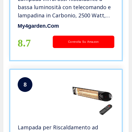
bassa luminosità con telecomando e
lampadina in Carbonio, 2500 Watt,
IP55, 4 Livelli di Potenza, Interno e
My4garden.com
Esterno, Bassi Consumi Blaze2500,
Nero
8.7
Controlla Su Amazon
8
Lampada per Riscaldamento ad