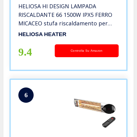
HELIOSA HI DESIGN LAMPADA
RISCALDANTE 66 1500W IPX5 FERRO
MICACEO stufa riscaldamento per
esterno interno Area riscaldata mq
HELIOSA HEATER
25/28 circa
9.4
Controlla Su Amazon
6