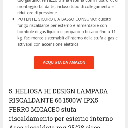
tuo giardino, terrazzo o aria esterna con il nostro kit di
montaggio fai-da-te, incluso tubo di collegamento e
riduttore di pressione
POTENTE, SICURO E A BASSO CONSUMO: questo
fungo riscaldante per esterno è alimentabile con
bombole di gas liquido di propano o butano fino a 11
kg, facilmente sistemabili all’interno della stufa a gas e
attivabili con accensione elettrica.
ACQUISTA DA AMAZON
5. HELIOSA HI DESIGN LAMPADA
RISCALDANTE 66 1500W IPX5
FERRO MICACEO stufa
riscaldamento per esterno interno
Area riscaldata mq 25/28 circa
-