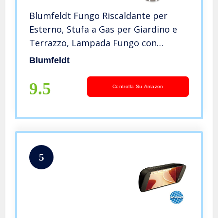
Blumfeldt Fungo Riscaldante per
Esterno, Stufa a Gas per Giardino e
Terrazzo, Lampada Fungo con
Accensione Elettrica, Arredo Giardino
Blumfeldt
per Esterno con Ruote,
Riscaldamento Basso Consumo,
9.5
Controlla Su Amazon
Fiamma a 360°
5