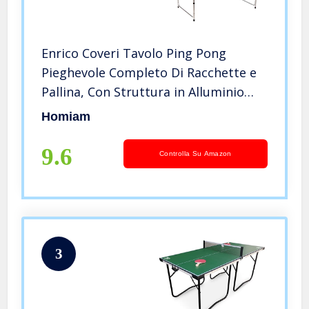
Enrico Coveri Tavolo Ping Pong
Pieghevole Completo Di Racchette e
Pallina, Con Struttura in Alluminio
Adatta Per Interno e Esterno
Homiam
9.6
Controlla Su Amazon
3