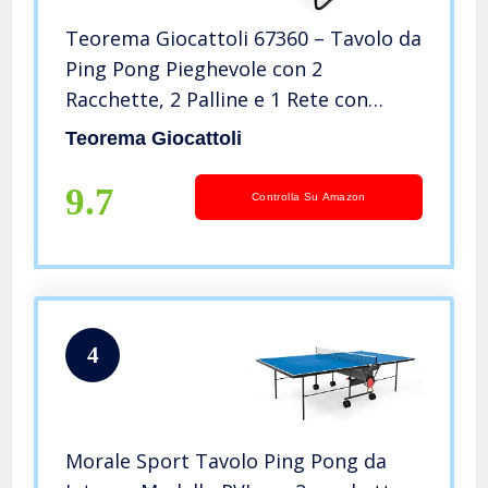
Teorema Giocattoli 67360 – Tavolo da
Ping Pong Pieghevole con 2
Racchette, 2 Palline e 1 Rete con
Supporti, Dimensioni:
Teorema Giocattoli
182×86,5x75cm, per Spazi Interni ed
Esterni, verde, unisex
9.7
Controlla Su Amazon
4
Morale Sport Tavolo Ping Pong da