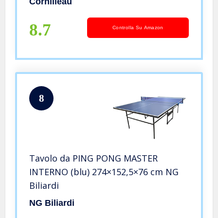
Cornilleau
8.7
Controlla Su Amazon
8
Tavolo da PING PONG MASTER
INTERNO (blu) 274×152,5×76 cm NG
Biliardi
NG Biliardi