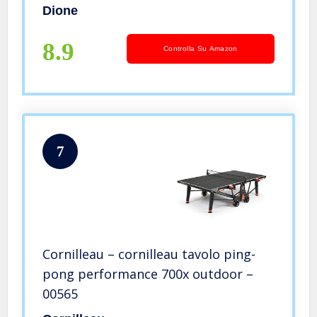
intemperie – 60KG – Montaggio 10
Dione
Minuti
8.9
Controlla Su Amazon
7
Cornilleau – cornilleau tavolo ping-
pong performance 700x outdoor –
00565