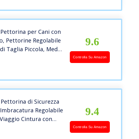
te, Jogging con Cane
aglia L,Nero
Pettorina per Cani con
9.6
o, Pettorine Regolabile
di Taglia Piccola, Media
, Imbracatura Cane
Controlla Su Amazon
te Pet Gilet per Cani,
Dog Harness Pettorina
e
ettorina di Sicurezza
9.4
 Imbracatura Regolabile
Viaggio Cintura con
Cintura Auto, Taglia
Controlla Su Amazon
Nero