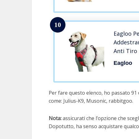
(M, Nero)
10
Eagloo P
Addestra
Anti Tiro
Robusto e
Eagloo
per Cane
(L:GIROP
Per fare questo elenco, ho passato 91 o
come: Julius-K9, Musonic, rabbitgoo.
Nota:
assicurati che l’opzione che scegli
Dopotutto, ha senso acquistare qualcos