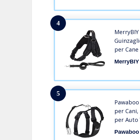
Passeggia
Grande-T
4
MerryBIY 
Guinzagli
per Cane 
e Grande
MerryBIY
Traspiran
No-Pull 
ad h Can
5
Pawaboo P
per Cani,
per Auto 
Clip per 
Pawaboo
Grande, 