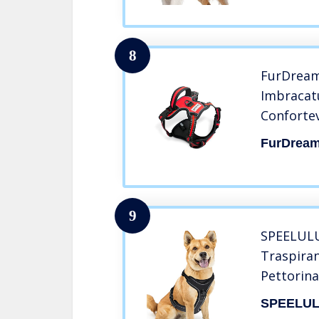
Cani con Fi
8
FurDream
Imbracatu
Conforte
Rifletten
FurDrea
Strozza, 
Anti Tiro
(Grande, 
9
SPEELULU
Traspira
Pettorina
Piccola, 
SPEELU
per addes