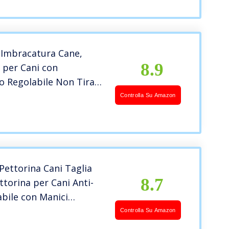
 Imbracatura Cane,
8.9
 per Cani con
o Regolabile Non Tirare
 del Cane Riflettente
Controlla Su Amazon
ess Morbido Vest per
Medio Grande Cane
ne Passeggio
Pettorina Cani Taglia
8.7
ttorina per Cani Anti-
abile con Manici
Robusta e Resistente
Controlla Su Amazon
Pettorina Tattica per