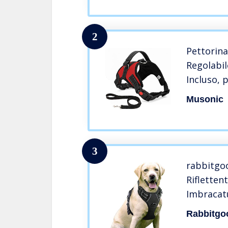
2
Pettorina
Regolabil
Incluso, 
Piccola, 
Musonic
per addes
3
rabbitgoo
Rifletten
Imbracat
Durevole
Rabbitgo
comoda p