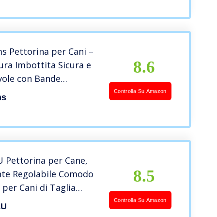
bbie in Metallo(L, Nero)
s Pettorina per Cani –
8.6
ra Imbottita Sicura e
vole con Bande
ti, Non Restrittiva, Non
Controlla Su Amazon
ms
4 Cinghie Regolabili,
, Facile da Indossare
Rosso)
 Pettorina per Cane,
8.5
nte Regolabile Comodo
 per Cani di Taglia
Media e Grande, Ideale
Controlla Su Amazon
LU
trare Le Passeggiate