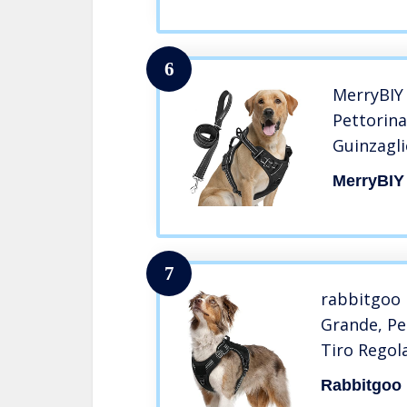
6
MerryBIY
Pettorina
Guinzagli
Cablaggio
MerryBIY
Dog Harn
Piccolo 
Formazio
7
rabbitgoo 
Grande, Pe
Tiro Regol
Allargati, 
Rabbitgoo
all’Usura, 