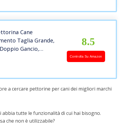
ettorina Cane
8.5
mento Taglia Grande,
 Doppio Gancio,
 Regolabile, Pettorina
Controlla Su Amazon
 Adulto Bulldog
ETTO 69-81cm, Rossa)
re a cercare pettorine per cani dei migliori marchi
 abbia tutte le funzionalità di cui hai bisogno.
a che non è utilizzabile?