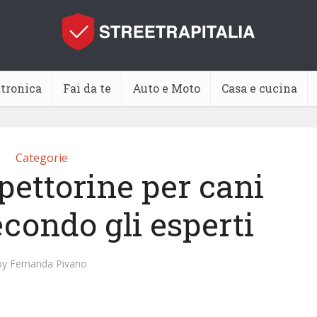
ttronica
Fai da te
Auto e Moto
Casa e cucina
Categorie
pettorine per cani
econdo gli esperti
by
Fernanda Pivano