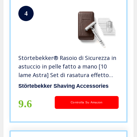
4
Störtebekker® Rasoio di Sicurezza in
astuccio in pelle fatto a mano [10
lame Astra] Set di rasatura effetto
vintage – Rasoio a umido di prima
Störtebekker Shaving Accessories
qualità
9.6
Controlla Su Amazon