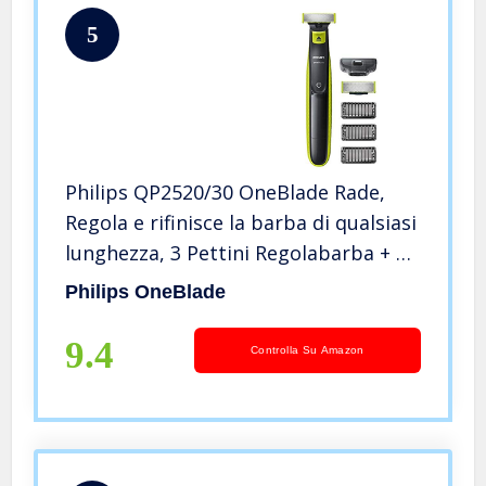
5
Philips QP2520/30 OneBlade Rade,
Regola e rifinisce la barba di qualsiasi
lunghezza, 3 Pettini Regolabarba + 1
Lama di Ricambio
Philips OneBlade
9.4
Controlla Su Amazon