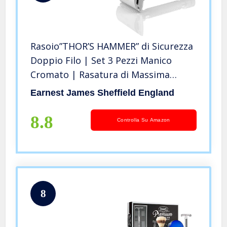
Rasoio”THOR’S HAMMER” di Sicurezza
Doppio Filo | Set 3 Pezzi Manico
Cromato | Rasatura di Massima
Qualità, Design Classico | Durevole e
Earnest James Sheffield England
Compatibile | Sostenibile | Per
Uomo e Donna | Lame Non Incluse
8.8
Controlla Su Amazon
8