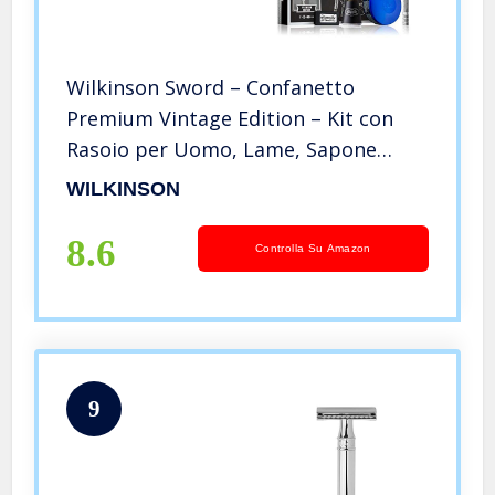
Wilkinson Sword – Confanetto
Premium Vintage Edition – Kit con
Rasoio per Uomo, Lame, Sapone
Schiuma da Barba, Pennello
WILKINSON
8.6
Controlla Su Amazon
9