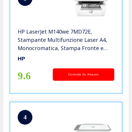
HP LaserJet M140we 7MD72E,
Stampante Multifunzione Laser A4,
Monocromatica, Stampa Fronte e
Retro Manuale in b/n, 20 ppm, Wi-Fi,
HP
HP Smart, 6 Mesi di Piano Toner
Instant Ink incluso con HP+, Bianca
9.6
Controlla Su Amazon
4