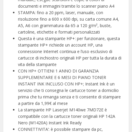
documenti e immagini tramite lo scanner piano A4
STAMPA: fino a 20 ppm, laser, manuale, con
risoluzione fino a 600 x 600 dpi, su carta comune A4,
A5, A6 con grammatura da 65 a 120 g/m², buste,
cartoline, etichette e formati personalizzati
Questa è una stampante HP+: per funzionare, questa
stampante HP+ richiede un account HP, una
connessione Internet continua e l’uso esclusivo di
cartucce di inchiostro originali HP per tutta la durata di
vita della stampante
CON HP+ OTTIENI 1 ANNO DI GARANZIA
SUPPLEMENTARE E 6 MESI DI PIANO TONER
INSTANT INK INCLUSO CON HP+; Instant Ink è un
servizio che ti consegna le cartucce toner a domicilio
prima che tu rimanga senza e ti consente di stampare
a partire da 1,99€ al mese
La stampante HP Laserjet M140we 7MD72E è
compatibile con la cartucce toner originali HP 142A
Nero (W1420A) Instant Ink Ready
CONNETTIVITA’: è possibile stampare da pc,