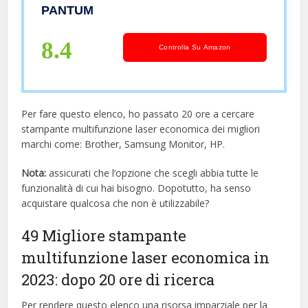
senza fili, Duplex automatico, Adatto
PANTUM
per l’ufficio e l’uso Domestico
8.4
Controlla Su Amazon
Per fare questo elenco, ho passato 20 ore a cercare
stampante multifunzione laser economica dei migliori
marchi come: Brother, Samsung Monitor, HP.
Nota:
assicurati che l’opzione che scegli abbia tutte le
funzionalità di cui hai bisogno. Dopotutto, ha senso
acquistare qualcosa che non è utilizzabile?
49 Migliore stampante
multifunzione laser economica in
2023: dopo 20 ore di ricerca
Per rendere questo elenco una risorsa imparziale per la