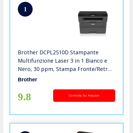
1
Brother DCPL2510D Stampante
Multifunzione Laser 3 in 1 Bianco e
Nero, 30 ppm, Stampa Fronte/Retro
Automatica, Interfaccia USB (no
Brother
WiFi), Display LCD da 2 Righe
9.8
Controlla Su Amazon