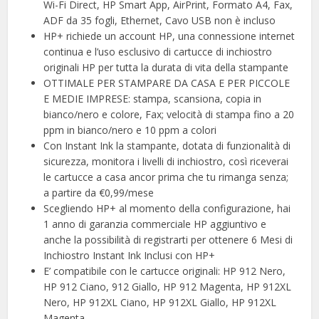
Wi-Fi Direct, HP Smart App, AirPrint, Formato A4, Fax,
ADF da 35 fogli, Ethernet, Cavo USB non è incluso
HP+ richiede un account HP, una connessione internet
continua e l’uso esclusivo di cartucce di inchiostro
originali HP per tutta la durata di vita della stampante
OTTIMALE PER STAMPARE DA CASA E PER PICCOLE
E MEDIE IMPRESE: stampa, scansiona, copia in
bianco/nero e colore, Fax; velocità di stampa fino a 20
ppm in bianco/nero e 10 ppm a colori
Con Instant Ink la stampante, dotata di funzionalità di
sicurezza, monitora i livelli di inchiostro, così riceverai
le cartucce a casa ancor prima che tu rimanga senza;
a partire da €0,99/mese
Scegliendo HP+ al momento della configurazione, hai
1 anno di garanzia commerciale HP aggiuntivo e
anche la possibilità di registrarti per ottenere 6 Mesi di
Inchiostro Instant Ink Inclusi con HP+
E’ compatibile con le cartucce originali: HP 912 Nero,
HP 912 Ciano, 912 Giallo, HP 912 Magenta, HP 912XL
Nero, HP 912XL Ciano, HP 912XL Giallo, HP 912XL
Magenta