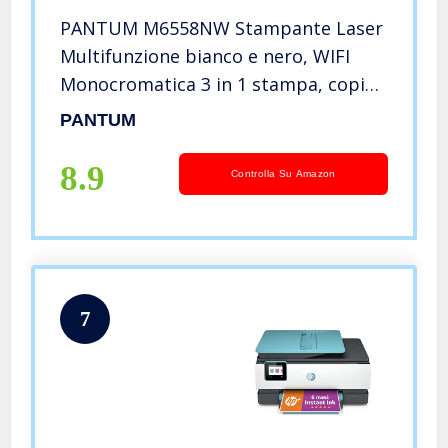
PANTUM M6558NW Stampante Laser
Multifunzione bianco e nero, WIFI
Monocromatica 3 in 1 stampa, copia
e scansione, Wireless con ADF,
PANTUM
Velocità di stampa fino a 22 ppm
Fogli per Ufficio e Casa
8.9
Controlla Su Amazon
7